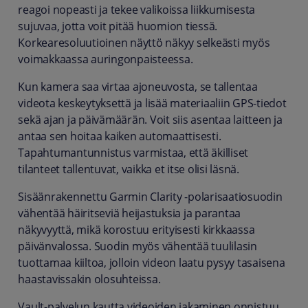
reagoi nopeasti ja tekee valikoissa liikkumisesta
sujuvaa, jotta voit pitää huomion tiessä.
Korkearesoluutioinen näyttö näkyy selkeästi myös
voimakkaassa auringonpaisteessa.
Kun kamera saa virtaa ajoneuvosta, se tallentaa
videota keskeytyksettä ja lisää materiaaliin GPS-tiedot
sekä ajan ja päivämäärän. Voit siis asentaa laitteen ja
antaa sen hoitaa kaiken automaattisesti.
Tapahtumantunnistus varmistaa, että äkilliset
tilanteet tallentuvat, vaikka et itse olisi läsnä.
Sisäänrakennettu Garmin Clarity -polarisaatiosuodin
vähentää häiritseviä heijastuksia ja parantaa
näkyvyyttä, mikä korostuu erityisesti kirkkaassa
päivänvalossa. Suodin myös vähentää tuulilasin
tuottamaa kiiltoa, jolloin videon laatu pysyy tasaisena
haastavissakin olosuhteissa.
Vault-palvelun kautta videoiden jakaminen onnistuu