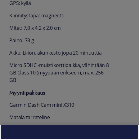
GPS: kyllä
Kiinnitystapa: magneetti
Mitat: 7,0 x 4,2 x 2,0 cm
Paino: 78 g
Akku: Li-ion, akunkesto jopa 20 minuuttia
Micro SDHC -muistikorttipaikka, vähintään 8
GB Class 10 (myydään erikseen), max. 256
GB
Myyntipakkaus
Garmin Dash Cam mini X310
Matala tarrateline
Ajoneuvon virtajohdot