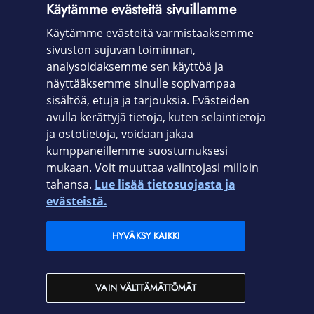
Käytämme evästeitä sivuillamme
Kaksois-USB-laturi
Käytämme evästeitä varmistaaksemme
Käyttöohjeet
sivuston sujuvan toiminnan,
Takuu
analysoidaksemme sen käyttöä ja
näyttääksemme sinulle sopivampaa
Valmistajan myöntämä 24 kk
sisältöä, etuja ja tarjouksia. Evästeiden
avulla kerättyjä tietoja, kuten selaintietoja
ja ostotietoja, voidaan jakaa
kumppaneillemme suostumuksesi
mukaan. Voit muuttaa valintojasi milloin
tahansa.
Lue lisää tietosuojasta ja
Elisa.fi
evästeistä.
Elisa Oyj
HYVÄKSY KAIKKI
Elisan myymälät
VAIN VÄLTTÄMÄTTÖMÄT