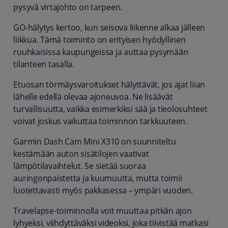
pysyvä virtajohto on tarpeen.
GO-hälytys kertoo, kun seisova liikenne alkaa jälleen
liikkua. Tämä toiminto on erityisen hyödyllinen
ruuhkaisissa kaupungeissa ja auttaa pysymään
tilanteen tasalla.
Etuosan törmäysvaroitukset hälyttävät, jos ajat liian
lähelle edellä olevaa ajoneuvoa. Ne lisäävät
turvallisuutta, vaikka esimerkiksi sää ja tieolosuhteet
voivat joskus vaikuttaa toiminnon tarkkuuteen.
Garmin Dash Cam Mini X310 on suunniteltu
kestämään auton sisätilojen vaativat
lämpötilavaihtelut. Se sietää suoraa
auringonpaistetta ja kuumuutta, mutta toimii
luotettavasti myös pakkasessa – ympäri vuoden.
Travelapse-toiminnolla voit muuttaa pitkän ajon
lyhyeksi, viihdyttäväksi videoksi, joka tiivistää matkasi