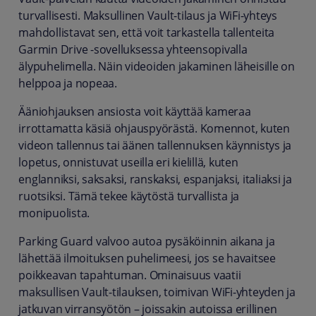
turvallisesti. Maksullinen Vault-tilaus ja WiFi-yhteys
mahdollistavat sen, että voit tarkastella tallenteita
Garmin Drive -sovelluksessa yhteensopivalla
älypuhelimella. Näin videoiden jakaminen läheisille on
helppoa ja nopeaa.
Ääniohjauksen ansiosta voit käyttää kameraa
irrottamatta käsiä ohjauspyörästä. Komennot, kuten
videon tallennus tai äänen tallennuksen käynnistys ja
lopetus, onnistuvat useilla eri kielillä, kuten
englanniksi, saksaksi, ranskaksi, espanjaksi, italiaksi ja
ruotsiksi. Tämä tekee käytöstä turvallista ja
monipuolista.
Parking Guard valvoo autoa pysäköinnin aikana ja
lähettää ilmoituksen puhelimeesi, jos se havaitsee
poikkeavan tapahtuman. Ominaisuus vaatii
maksullisen Vault-tilauksen, toimivan WiFi-yhteyden ja
jatkuvan virransyötön – joissakin autoissa erillinen