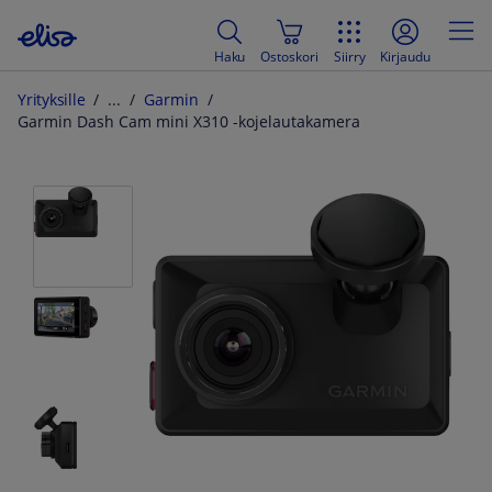
Haku
Ostoskori
Siirry
Kirjaudu
Yrityksille
Garmin
Garmin Dash Cam mini X310 -kojelautakamera