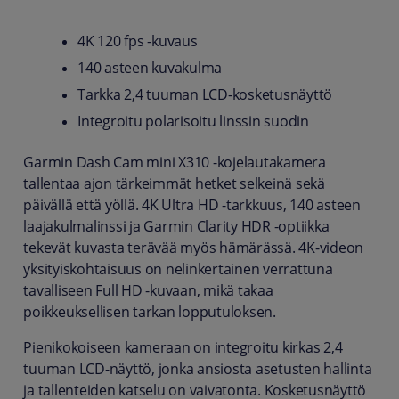
4K 120 fps -kuvaus
140 asteen kuvakulma
Tarkka 2,4 tuuman LCD-kosketusnäyttö
Integroitu polarisoitu linssin suodin
Garmin Dash Cam mini X310 -kojelautakamera
tallentaa ajon tärkeimmät hetket selkeinä sekä
päivällä että yöllä. 4K Ultra HD -tarkkuus, 140 asteen
laajakulmalinssi ja Garmin Clarity HDR -optiikka
tekevät kuvasta terävää myös hämärässä. 4K-videon
yksityiskohtaisuus on nelinkertainen verrattuna
tavalliseen Full HD -kuvaan, mikä takaa
poikkeuksellisen tarkan lopputuloksen.
Pienikokoiseen kameraan on integroitu kirkas 2,4
tuuman LCD-näyttö, jonka ansiosta asetusten hallinta
ja tallenteiden katselu on vaivatonta. Kosketusnäyttö