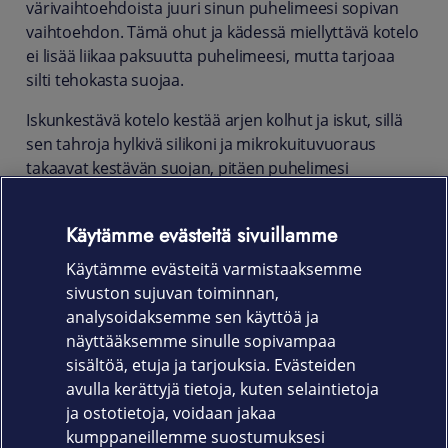
värivaihtoehdoista juuri sinun puhelimeesi sopivan
vaihtoehdon. Tämä ohut ja kädessä miellyttävä kotelo
ei lisää liikaa paksuutta puhelimeesi, mutta tarjoaa
silti tehokasta suojaa.
Iskunkestävä kotelo kestää arjen kolhut ja iskut, sillä
sen tahroja hylkivä silikoni ja mikrokuituvuoraus
takaavat kestävän suojan, pitäen puhelimesi
uudenveroisena pidempään. Kauniisti muotoiltu ja
täydellisesti sopiva kotelo yhdistää tyylikkään
Käytämme evästeitä sivuillamme
ulkonäön ja käytännöllisyyden, suojaten puhelintasi ja
säilyttäen sen elegantin ilmeen.
Käytämme evästeitä varmistaaksemme
sivuston sujuvan toiminnan,
Tuotekoodit: GA05656-WW Obsidian, GA05657-WW
analysoidaksemme sen käyttöä ja
Porcelain, GA05658-WW Hazel, GA05659-WW Rose
näyttääksemme sinulle sopivampaa
Quartz
sisältöä, etuja ja tarjouksia. Evästeiden
avulla kerättyjä tietoja, kuten selaintietoja
ja ostotietoja, voidaan jakaa
kumppaneillemme suostumuksesi