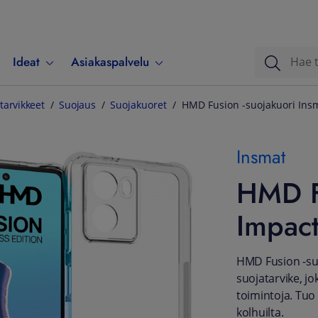
Ideat
Asiakaspalvelu
tarvikkeet
Suojaus
Suojakuoret
HMD Fusion -suojakuori Ins
Insmat
HMD F
Impac
HMD Fusion -suo
suojatarvike, j
toimintoja. Tuo 
kolhuilta.