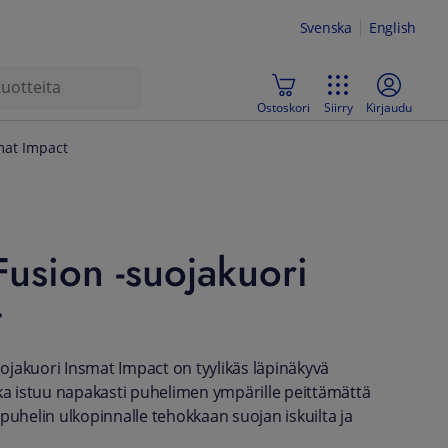
Svenska
English
Ostoskori
Siirry
Kirjaudu
mat Impact
usion -suojakuori
t
jakuori Insmat Impact on tyylikäs läpinäkyvä
oka istuu napakasti puhelimen ympärille peittämättä
puhelin ulkopinnalle tehokkaan suojan iskuilta ja