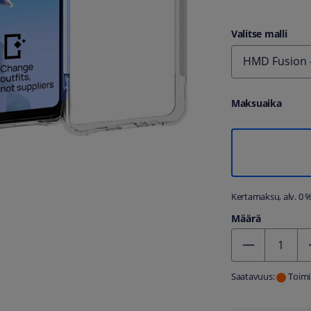
Valitse malli
HMD Fusion -
Maksuaika
Kertamaksu, alv. 0 
Määrä
Kentän arvo 1
Saatavuus:
Toimi