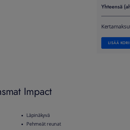
Yhteensä (al
Kertamaksu
LISÄÄ KORI
nsmat Impact
Läpinäkyvä
Pehmeät reunat