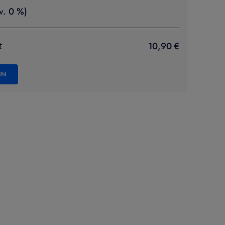
v. 0 %)
10,90 €
t
IN