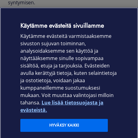
syntymisen.
Täysin läpinäkyvä suoja joustaa ja sopii myös lievästi
kuperalle pinnalle, eikä vaikuta näytön
Käytämme evästeitä sivuillamme
kosketusominaisuuksiin. Myös lika ja pöly jäävät
Käytämme evästeitä varmistaaksemme
kalvon ulkopuolelle.
sivuston sujuvan toiminnan,
Tuotekoodi
analysoidaksemme sen käyttöä ja
näyttääksemme sinulle sopivampaa
861-1566
sisältöä, etuja ja tarjouksia. Evästeiden
avulla kerättyjä tietoja, kuten selaintietoja
ja ostotietoja, voidaan jakaa
kumppaneillemme suostumuksesi
mukaan. Voit muuttaa valintojasi milloin
tahansa.
Lue lisää tietosuojasta ja
Elisa.fi
evästeistä.
Elisa Oyj
HYVÄKSY KAIKKI