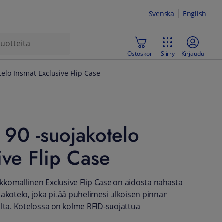
Svenska
English
Ostoskori
Siirry
Kirjaudu
elo Insmat Exclusive Flip Case
90 -suojakotelo
ive Flip Case
komallinen Exclusive Flip Case on aidosta nahasta
jakotelo, joka pitää puhelimesi ulkoisen pinnan
ilta. Kotelossa on kolme RFID-suojattua