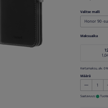
Valitse malli
Honor 90 -su
Maksuaika
1
1,0
Kertamaksu, alv. 0 
Määrä
Kentän arvo 1
Saatavuus:
Tuote