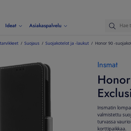
Ideat
Asiakaspalvelu
tarvikkeet
Suojaus
Suojakotelot ja -laukut
Honor 90 -suojakot
Insmat
Honor 
Exclus
Insmatin lompak
valmistettu suo
turvassa vaurio
korttipaikkaa.