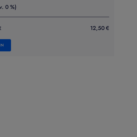
v. 0 %)
12,50 €
t
IN