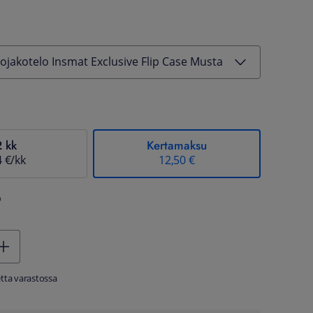
ojakotelo Insmat Exclusive Flip Case Musta
2 kk
Kertamaksu
4 €/kk
12,50 €
%
tta varastossa