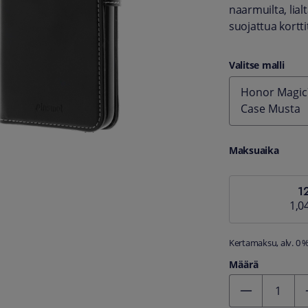
naarmuilta, lial
suojattua kortti
Valitse malli
Honor Magic7
Case Musta
Maksuaika
1
1,0
Kertamaksu, alv. 0 
Määrä
Kentän arvo 1