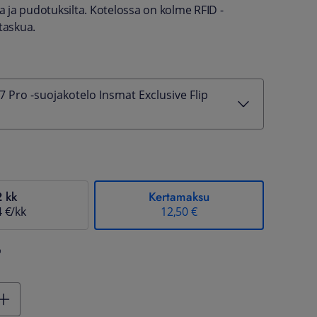
ta ja pudotuksilta. Kotelossa on kolme RFID -
taskua.
 Pro -suojakotelo Insmat Exclusive Flip
2 kk
Kertamaksu
4 €/kk
12,50 €
%