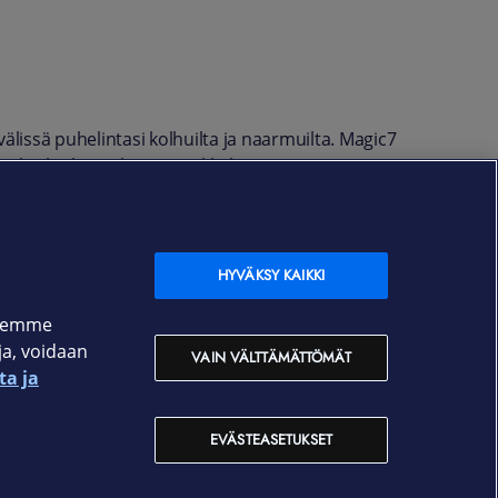
älissä puhelintasi kolhuilta ja naarmuilta. Magic7
 lisäksi luottokortit ja pikkulappuset −
u etälukemiselta.
HYVÄKSY KAIKKI
ksemme
oja, voidaan
VAIN VÄLTTÄMÄTTÖMÄT
ta ja
EVÄSTEASETUKSET
Yhteystiedot