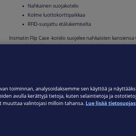
Nahkainen suojakotelo
Kolme luottokorttipaikkaa
RFID-suojattu etälukemiselta
Insmatin Flip Case -kotelo suojelee nahkaisten kansiensa v
Pro -puhelimelle räätälöity suojakotelo kuljettaa mukanaan
ekstraturvallisesti. Korttipaikat on nimittäin RFID-suojatt
Tuotekoodi
650-3330
van toiminnan, analysoidaksemme sen käyttöä ja näyttää
iden avulla kerättyjä tietoja, kuten selaintietoja ja ostotiet
muuttaa valintojasi milloin tahansa.
Lue lisää tietosuojas
Elisan myymälät