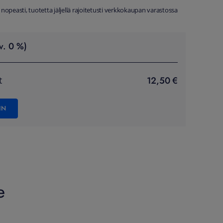
 nopeasti, tuotetta jäljellä rajoitetusti verkkokaupan varastossa
v. 0 %)
12,50 €
t
IN
e