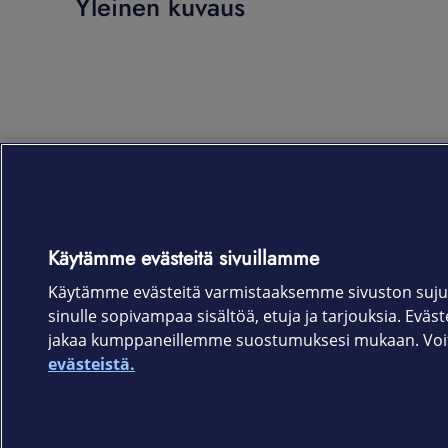
Yleinen kuvaus
Käytämme evästeitä sivuillamme
Käytämme evästeitä varmistaaksemme sivuston suju
sinulle sopivampaa sisältöä, etuja ja tarjouksia. Eväste
jakaa kumppaneillemme suostumuksesi mukaan. Voit 
evästeistä.
Elisa.fi
Elisa Oyj