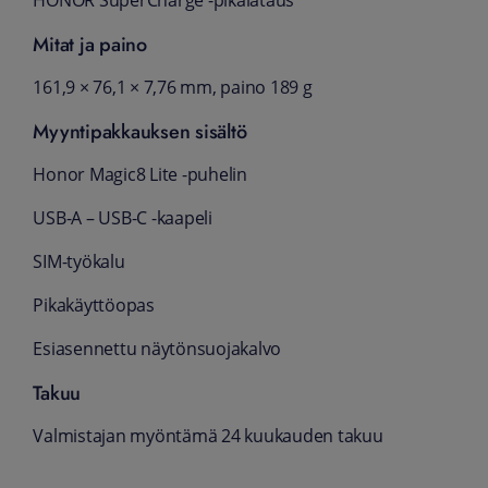
HONOR SuperCharge -pikalataus
Mitat ja paino
161,9 × 76,1 × 7,76 mm, paino 189 g
Myyntipakkauksen sisältö
Honor Magic8 Lite -puhelin
USB-A – USB-C -kaapeli
SIM-työkalu
Pikakäyttöopas
Esiasennettu näytönsuojakalvo
Takuu
Valmistajan myöntämä 24 kuukauden takuu