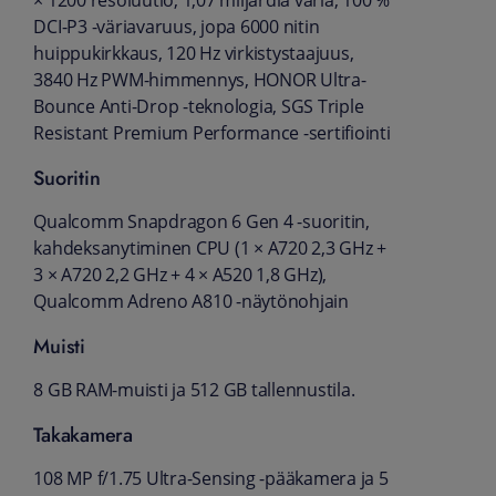
× 1200 resoluutio, 1,07 miljardia väriä, 100 %
DCI-P3 -väriavaruus, jopa 6000 nitin
huippukirkkaus, 120 Hz virkistystaajuus,
3840 Hz PWM-himmennys, HONOR Ultra-
Bounce Anti-Drop -teknologia, SGS Triple
Resistant Premium Performance -sertifiointi
Suoritin
Qualcomm Snapdragon 6 Gen 4 -suoritin,
kahdeksanytiminen CPU (1 × A720 2,3 GHz +
3 × A720 2,2 GHz + 4 × A520 1,8 GHz),
Qualcomm Adreno A810 -näytönohjain
Muisti
8 GB RAM-muisti ja 512 GB tallennustila.
Takakamera
108 MP f/1.75 Ultra-Sensing -pääkamera ja 5