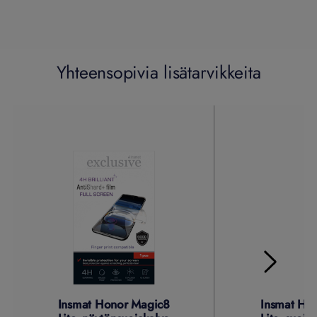
Yhteensopivia lisätarvikkeita
Insmat Honor Magic8
Insmat Ho