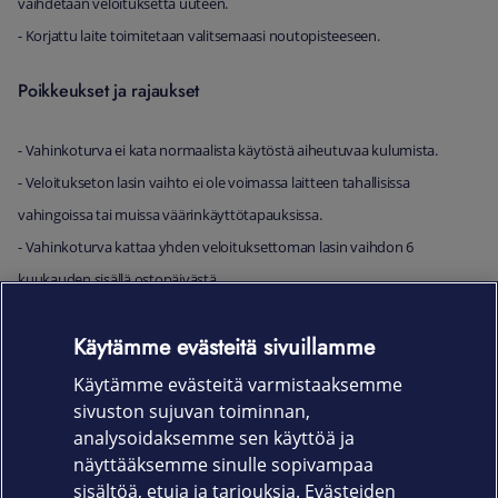
vaihdetaan veloituksetta uuteen.
- Korjattu laite toimitetaan valitsemaasi noutopisteeseen.
Poikkeukset ja rajaukset
- Vahinkoturva ei kata normaalista käytöstä aiheutuvaa kulumista.
- Veloitukseton lasin vaihto ei ole voimassa laitteen tahallisissa
vahingoissa tai muissa väärinkäyttötapauksissa.
- Vahinkoturva kattaa yhden veloituksettoman lasin vaihdon 6
kuukauden sisällä ostopäivästä.
- Tämä kampanja ei vaikuta tuotteen normaaleihin takuuehtoihin tai
Käytämme evästeitä sivuillamme
kuluttajan lakisääteisiin oikeuksiin.
- Kuluttaja vastaa laitteen toimittamisesta huoltoon, ellei jälleenmyyjä
Käytämme evästeitä varmistaaksemme
sivuston sujuvan toiminnan,
toimi välittäjänä.
analysoidaksemme sen käyttöä ja
- Kuluttaja on vastuussa laitteen asianmukaisesta varmuuskopioinnista
näyttääksemme sinulle sopivampaa
sekä tietojen siirrosta uuteen laitteeseen.
sisältöä, etuja ja tarjouksia. Evästeiden