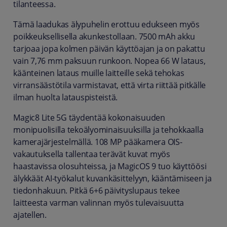
tilanteessa.
Tämä laadukas älypuhelin erottuu edukseen myös
poikkeuksellisella akunkestollaan. 7500 mAh akku
tarjoaa jopa kolmen päivän käyttöajan ja on pakattu
vain 7,76 mm paksuun runkoon. Nopea 66 W lataus,
käänteinen lataus muille laitteille sekä tehokas
virransäästötila varmistavat, että virta riittää pitkälle
ilman huolta latauspisteistä.
Magic8 Lite 5G täydentää kokonaisuuden
monipuolisilla tekoälyominaisuuksilla ja tehokkaalla
kamerajärjestelmällä. 108 MP pääkamera OIS-
vakautuksella tallentaa terävät kuvat myös
haastavissa olosuhteissa, ja MagicOS 9 tuo käyttöösi
älykkäät AI-työkalut kuvankäsittelyyn, kääntämiseen ja
tiedonhakuun. Pitkä 6+6 päivityslupaus tekee
laitteesta varman valinnan myös tulevaisuutta
ajatellen.