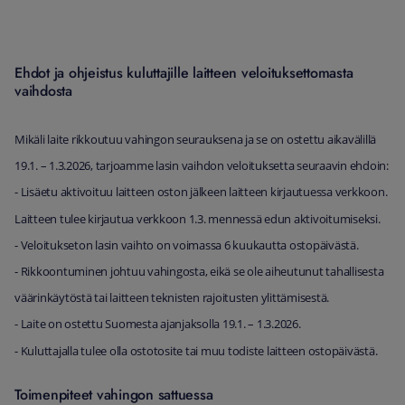
Ehdot ja ohjeistus kuluttajille laitteen veloituksettomasta
vaihdosta​
Mikäli laite rikkoutuu vahingon seurauksena ja se on ostettu aikavälillä
19.1. – 1.3.2026, tarjoamme lasin vaihdon veloituksetta seuraavin ehdoin:
- Lisäetu aktivoituu laitteen oston jälkeen laitteen kirjautuessa verkkoon.
Laitteen tulee kirjautua verkkoon 1.3. mennessä edun aktivoitumiseksi.
- Veloitukseton lasin vaihto on voimassa 6 kuukautta ostopäivästä.
- Rikkoontuminen johtuu vahingosta, eikä se ole aiheutunut tahallisesta
väärinkäytöstä tai laitteen teknisten rajoitusten ylittämisestä.
- Laite on ostettu Suomesta ajanjaksolla 19.1. – 1.3.2026.
- Kuluttajalla tulee olla ostotosite tai muu todiste laitteen ostopäivästä.
Toimenpiteet vahingon sattuessa