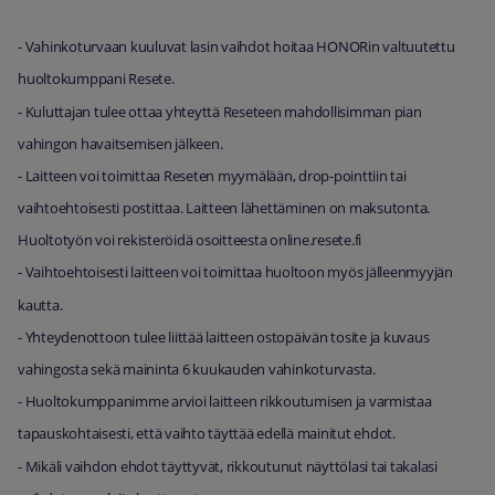
- Vahinkoturvaan kuuluvat lasin vaihdot hoitaa HONORin valtuutettu
huoltokumppani Resete.
- Kuluttajan tulee ottaa yhteyttä Reseteen mahdollisimman pian
vahingon havaitsemisen jälkeen.
- Laitteen voi toimittaa Reseten myymälään, drop-pointtiin tai
vaihtoehtoisesti postittaa. Laitteen lähettäminen on maksutonta.
Huoltotyön voi rekisteröidä osoitteesta online.resete.fi
- Vaihtoehtoisesti laitteen voi toimittaa huoltoon myös jälleenmyyjän
kautta.
- Yhteydenottoon tulee liittää laitteen ostopäivän tosite ja kuvaus
vahingosta sekä maininta 6 kuukauden vahinkoturvasta.
- Huoltokumppanimme arvioi laitteen rikkoutumisen ja varmistaa
tapauskohtaisesti, että vaihto täyttää edellä mainitut ehdot.
- Mikäli vaihdon ehdot täyttyvät, rikkoutunut näyttölasi tai takalasi