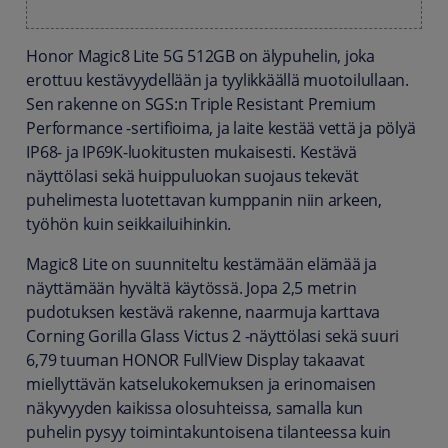
Honor Magic8 Lite 5G 512GB on älypuhelin, joka
erottuu kestävyydellään ja tyylikkäällä muotoilullaan.
Sen rakenne on SGS:n Triple Resistant Premium
Performance -sertifioima, ja laite kestää vettä ja pölyä
IP68- ja IP69K-luokitusten mukaisesti. Kestävä
näyttölasi sekä huippuluokan suojaus tekevät
puhelimesta luotettavan kumppanin niin arkeen,
työhön kuin seikkailuihinkin.
Magic8 Lite on suunniteltu kestämään elämää ja
näyttämään hyvältä käytössä. Jopa 2,5 metrin
pudotuksen kestävä rakenne, naarmuja karttava
Corning Gorilla Glass Victus 2 -näyttölasi sekä suuri
6,79 tuuman HONOR FullView Display takaavat
miellyttävän katselukokemuksen ja erinomaisen
näkyvyyden kaikissa olosuhteissa, samalla kun
puhelin pysyy toimintakuntoisena tilanteessa kuin