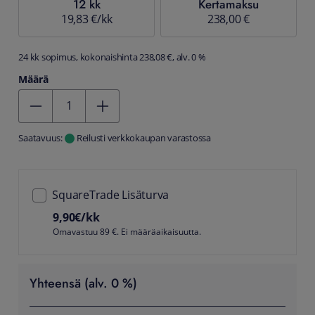
12 kk
Kertamaksu
19,83 €/kk
238,00 €
24 kk sopimus, kokonaishinta 238,08 €, alv. 0 %
Määrä
Kentän arvo 1
Saatavuus:
Reilusti verkkokaupan varastossa
SquareTrade Lisäturva
9,90
€/kk
Omavastuu 89 €. Ei määräaikaisuutta.
Yhteensä (alv. 0 %)