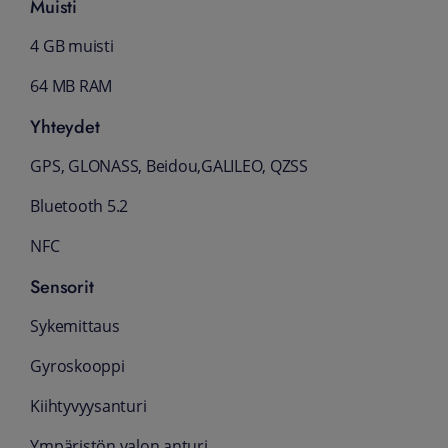
Muisti
4 GB muisti
64 MB RAM
Yhteydet
GPS, GLONASS, Beidou,GALILEO, QZSS
Bluetooth 5.2
NFC
Sensorit
Sykemittaus
Gyroskooppi
Kiihtyvyysanturi
Ympäristön valon anturi