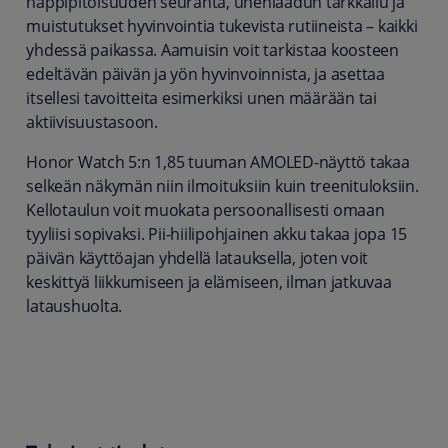
happipitoisuuden seuranta, unenlaadun tarkkailu ja
muistutukset hyvinvointia tukevista rutiineista – kaikki
yhdessä paikassa. Aamuisin voit tarkistaa koosteen
edeltävän päivän ja yön hyvinvoinnista, ja asettaa
itsellesi tavoitteita esimerkiksi unen määrään tai
aktiivisuustasoon.
Honor Watch 5:n 1,85 tuuman AMOLED-näyttö takaa
selkeän näkymän niin ilmoituksiin kuin treenituloksiin.
Kellotaulun voit muokata persoonallisesti omaan
tyyliisi sopivaksi. Pii-hiilipohjainen akku takaa jopa 15
päivän käyttöajan yhdellä latauksella, joten voit
keskittyä liikkumiseen ja elämiseen, ilman jatkuvaa
lataushuolta.