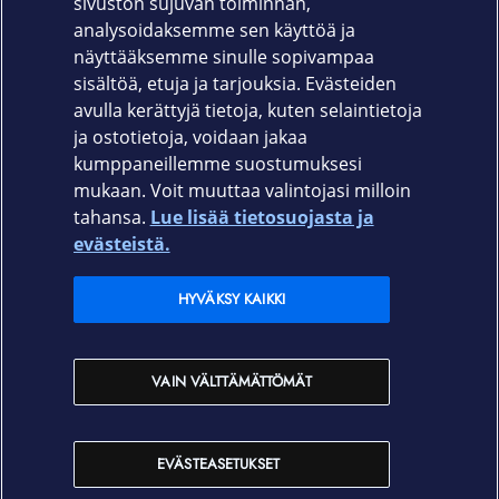
sivuston sujuvan toiminnan,
Takuu
analysoidaksemme sen käyttöä ja
näyttääksemme sinulle sopivampaa
24 kk
sisältöä, etuja ja tarjouksia. Evästeiden
avulla kerättyjä tietoja, kuten selaintietoja
ja ostotietoja, voidaan jakaa
kumppaneillemme suostumuksesi
mukaan. Voit muuttaa valintojasi milloin
tahansa.
Lue lisää tietosuojasta ja
Elisa.fi
evästeistä.
Elisa Oyj
HYVÄKSY KAIKKI
Elisan myymälät
VAIN VÄLTTÄMÄTTÖMÄT
Yhteystiedot
EVÄSTEASETUKSET