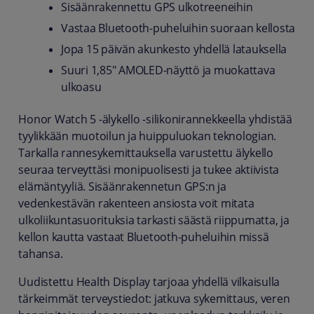
Sisäänrakennettu GPS ulkotreeneihin
Vastaa Bluetooth-puheluihin suoraan kellosta
Jopa 15 päivän akunkesto yhdellä latauksella
Suuri 1,85" AMOLED-näyttö ja muokattava
ulkoasu
Honor Watch 5 -älykello -silikonirannekkeella yhdistää
tyylikkään muotoilun ja huippuluokan teknologian.
Tarkalla rannesykemittauksella varustettu älykello
seuraa terveyttäsi monipuolisesti ja tukee aktiivista
elämäntyyliä. Sisäänrakennetun GPS:n ja
vedenkestävän rakenteen ansiosta voit mitata
ulkoliikuntasuorituksia tarkasti säästä riippumatta, ja
kellon kautta vastaat Bluetooth-puheluihin missä
tahansa.
Uudistettu Health Display tarjoaa yhdellä vilkaisulla
tärkeimmät terveystiedot: jatkuva sykemittaus, veren