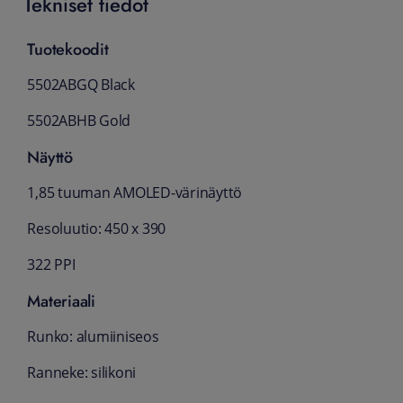
Tekniset tiedot
Tuotekoodit
5502ABGQ Black
5502ABHB Gold
Näyttö
1,85 tuuman AMOLED-värinäyttö
Resoluutio: 450 x 390
322 PPI
Materiaali
Runko: alumiiniseos
Ranneke: silikoni