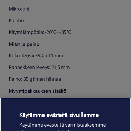
Mikrofoni
Kaiutin
Käyttölämpötila: -20℃~+35℃
Mitat ja paino
Koko: 45,6 x 39,4 x 11 mm
Rannekkeen leveys: 21,5 mm
Paino: 35 g ilman hihnaa
Myyntipakkauksen sisältö
Honor Watch 5
Käytämme evästeitä sivuillamme
Latauskaapeli magneettisella telakalla
Käytämme evästeitä varmistaaksemme
Pika-aloitusopas