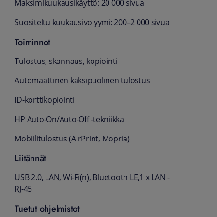
Maksimikuukausikäyttö: 20 000 sivua
Suositeltu kuukausivolyymi: 200–2 000 sivua
Toiminnot
Tulostus, skannaus, kopiointi
Automaattinen kaksipuolinen tulostus
ID-korttikopiointi
HP Auto-On/Auto-Off -tekniikka
Mobiilitulostus (AirPrint, Mopria)
Liitännät
USB 2.0, LAN, Wi-Fi(n), Bluetooth LE,1 x LAN -
RJ-45
Tuetut ohjelmistot