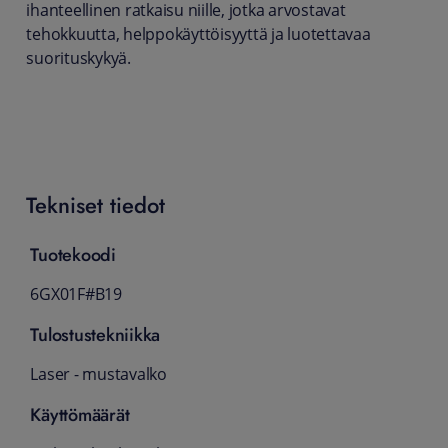
ihanteellinen ratkaisu niille, jotka arvostavat
tehokkuutta, helppokäyttöisyyttä ja luotettavaa
suorituskykyä.
Tekniset tiedot
Tuotekoodi
6GX01F#B19
Tulostustekniikka
Laser - mustavalko
Käyttömäärät