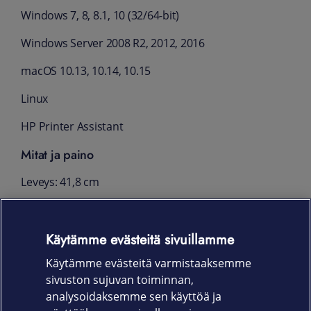
Windows 7, 8, 8.1, 10 (32/64-bit)
Windows Server 2008 R2, 2012, 2016
macOS 10.13, 10.14, 10.15
Linux
HP Printer Assistant
Mitat ja paino
Leveys: 41,8 cm
Syvyys: 30,8 cm
Käytämme evästeitä sivuillamme
Korkeus: 29,44 cm
Käytämme evästeitä varmistaaksemme
Paino: 9,5 kg
sivuston sujuvan toiminnan,
Takuu
analysoidaksemme sen käyttöä ja