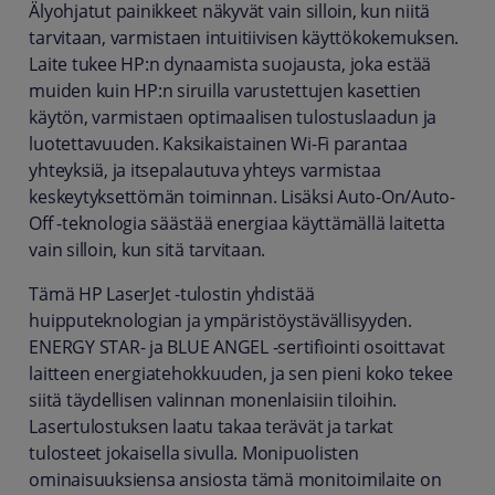
Älyohjatut painikkeet näkyvät vain silloin, kun niitä
tarvitaan, varmistaen intuitiivisen käyttökokemuksen.
Laite tukee HP:n dynaamista suojausta, joka estää
muiden kuin HP:n siruilla varustettujen kasettien
käytön, varmistaen optimaalisen tulostuslaadun ja
luotettavuuden. Kaksikaistainen Wi-Fi parantaa
yhteyksiä, ja itsepalautuva yhteys varmistaa
keskeytyksettömän toiminnan. Lisäksi Auto-On/Auto-
Off -teknologia säästää energiaa käyttämällä laitetta
vain silloin, kun sitä tarvitaan.
Tämä HP LaserJet -tulostin yhdistää
huipputeknologian ja ympäristöystävällisyyden.
ENERGY STAR- ja BLUE ANGEL -sertifiointi osoittavat
laitteen energiatehokkuuden, ja sen pieni koko tekee
siitä täydellisen valinnan monenlaisiin tiloihin.
Lasertulostuksen laatu takaa terävät ja tarkat
tulosteet jokaisella sivulla. Monipuolisten
ominaisuuksiensa ansiosta tämä monitoimilaite on