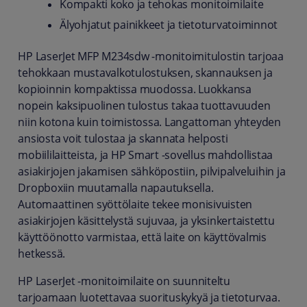
Kompakti koko ja tehokas monitoimilaite
Älyohjatut painikkeet ja tietoturvatoiminnot
HP LaserJet MFP M234sdw -monitoimitulostin tarjoaa
tehokkaan mustavalkotulostuksen, skannauksen ja
kopioinnin kompaktissa muodossa. Luokkansa
nopein kaksipuolinen tulostus takaa tuottavuuden
niin kotona kuin toimistossa. Langattoman yhteyden
ansiosta voit tulostaa ja skannata helposti
mobiililaitteista, ja HP Smart -sovellus mahdollistaa
asiakirjojen jakamisen sähköpostiin, pilvipalveluihin ja
Dropboxiin muutamalla napautuksella.
Automaattinen syöttölaite tekee monisivuisten
asiakirjojen käsittelystä sujuvaa, ja yksinkertaistettu
käyttöönotto varmistaa, että laite on käyttövalmis
hetkessä.
HP LaserJet -monitoimilaite on suunniteltu
tarjoamaan luotettavaa suorituskykyä ja tietoturvaa.