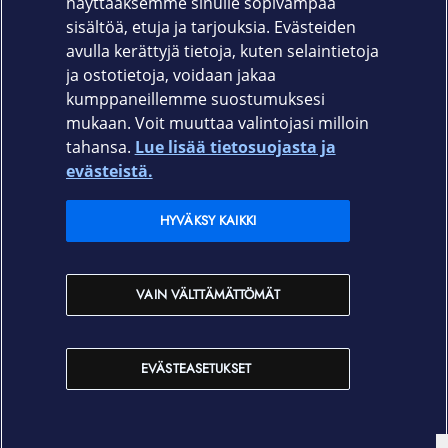
näyttääksemme sinulle sopivampaa
12 kk
sisältöä, etuja ja tarjouksia. Evästeiden
avulla kerättyjä tietoja, kuten selaintietoja
ja ostotietoja, voidaan jakaa
kumppaneillemme suostumuksesi
mukaan. Voit muuttaa valintojasi milloin
tahansa.
Lue lisää tietosuojasta ja
Elisa.fi
evästeistä.
Elisa Oyj
HYVÄKSY KAIKKI
Elisan myymälät
VAIN VÄLTTÄMÄTTÖMÄT
Yhteystiedot
EVÄSTEASETUKSET
Käyttöehdot
Sopimusehdot
Tietosuojakäytäntö
Evästeasetukset
Tekijänoikeudet © 2026 Elisa Oyj. Kaikki oikeudet pidätetään.