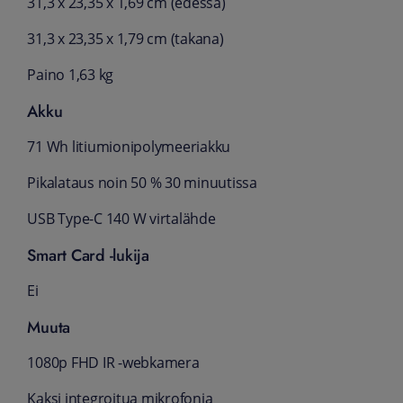
31,3 x 23,35 x 1,69 cm (edessä)
31,3 x 23,35 x 1,79 cm (takana)
Paino 1,63 kg
Akku
71 Wh litiumionipolymeeriakku
Pikalataus noin 50 % 30 minuutissa
USB Type-C 140 W virtalähde
Smart Card -lukija
Ei
Muuta
1080p FHD IR -webkamera
Kaksi integroitua mikrofonia