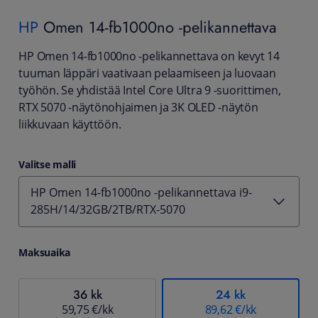
HP
Omen 14-fb1000no -pelikannettava
HP Omen 14-fb1000no -pelikannettava on kevyt 14
tuuman läppäri vaativaan pelaamiseen ja luovaan
työhön. Se yhdistää Intel Core Ultra 9 ‑suorittimen,
RTX 5070 ‑näytönohjaimen ja 3K OLED ‑näytön
liikkuvaan käyttöön.
Valitse malli
HP Omen 14-fb1000no -pelikannettava i9-
285H/14/32GB/2TB/RTX-5070
Maksuaika
36 kk
24 kk
59,75 €/kk
89,62 €/kk