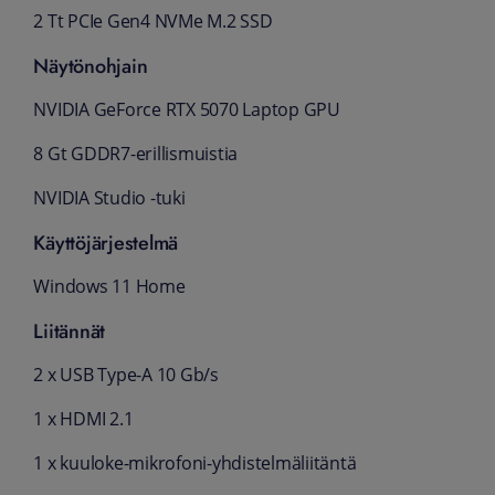
2 Tt PCIe Gen4 NVMe M.2 SSD
Näytönohjain
NVIDIA GeForce RTX 5070 Laptop GPU
8 Gt GDDR7-erillismuistia
NVIDIA Studio -tuki
Käyttöjärjestelmä
Windows 11 Home
Liitännät
2 x USB Type-A 10 Gb/s
1 x HDMI 2.1
1 x kuuloke-mikrofoni-yhdistelmäliitäntä