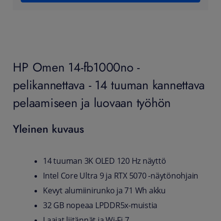
HP Omen 14-fb1000no -
pelikannettava - 14 tuuman kannettava
pelaamiseen ja luovaan työhön
Yleinen kuvaus
14 tuuman 3K OLED 120 Hz näyttö
Intel Core Ultra 9 ja RTX 5070 -näytönohjain
Kevyt alumiinirunko ja 71 Wh akku
32 GB nopeaa LPDDR5x-muistia
Laajat liitännät ja Wi‑Fi 7