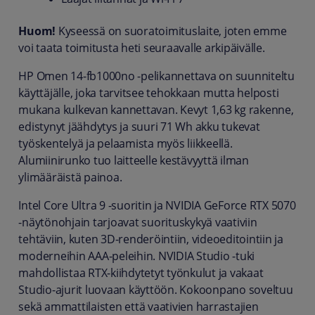
Huom!
Kyseessä on suoratoimituslaite, joten emme
voi taata toimitusta heti seuraavalle arkipäivälle.
HP Omen 14-fb1000no -pelikannettava on suunniteltu
käyttäjälle, joka tarvitsee tehokkaan mutta helposti
mukana kulkevan kannettavan. Kevyt 1,63 kg rakenne,
edistynyt jäähdytys ja suuri 71 Wh akku tukevat
työskentelyä ja pelaamista myös liikkeellä.
Alumiinirunko tuo laitteelle kestävyyttä ilman
ylimääräistä painoa.
Intel Core Ultra 9 -suoritin ja NVIDIA GeForce RTX 5070
-näytönohjain tarjoavat suorituskykyä vaativiin
tehtäviin, kuten 3D-renderöintiin, videoeditointiin ja
moderneihin AAA-peleihin. NVIDIA Studio -tuki
mahdollistaa RTX-kiihdytetyt työnkulut ja vakaat
Studio-ajurit luovaan käyttöön. Kokoonpano soveltuu
sekä ammattilaisten että vaativien harrastajien