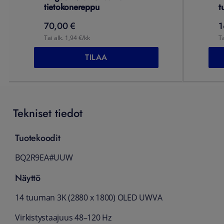
tietokonereppu
t
70,00 €
1
Tai alk. 1,94 €/kk
Ta
TILAA
Tekniset tiedot
Tuotekoodit
BQ2R9EA#UUW
Näyttö
14 tuuman 3K (2880 x 1800) OLED UWVA
Virkistystaajuus 48–120 Hz