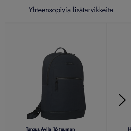
Yhteensopivia lisätarvikkeita
Targus Avila 16 tuuman
H