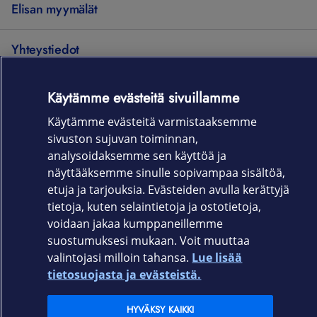
Elisan myymälät
Yhteystiedot
Käytämme evästeitä sivuillamme
Käyttöehdot
Sopimusehdot
Tietosuojakäytäntö
Evästeasetukset
Tekijänoikeudet © 2026 Elisa Oyj. Kaikki oikeudet pidätetään.
Käytämme evästeitä varmistaaksemme
sivuston sujuvan toiminnan,
analysoidaksemme sen käyttöä ja
näyttääksemme sinulle sopivampaa sisältöä,
etuja ja tarjouksia. Evästeiden avulla kerättyjä
tietoja, kuten selaintietoja ja ostotietoja,
voidaan jakaa kumppaneillemme
suostumuksesi mukaan. Voit muuttaa
valintojasi milloin tahansa.
Lue lisää
tietosuojasta ja evästeistä.
HYVÄKSY KAIKKI