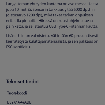
Langattoman yhteyden kantama on avoimessa tilassa
jopa 10 metriä. Sensorin tarkkuus yltää 6000 dpi:hin
(oletusarvo 1200 dpi), mikä takaa tarkan ohjauksen
erilaisilla pinnoilla. Hiiressä on kuusi ohjelmoitavaa
painiketta, ja se latautuu USB Type-C -liitännän kautta.
Lisäksi hiiri on valmistettu vähintään 60-prosenttisesti
kierrätetystä kuluttajamateriaalista, ja sen pakkaus on
FSC-sertifioitu.
Tekniset tiedot
Tuotekoodi
B8YX4AA#ABB