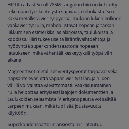
HP Ultra-Fast Scroll 785M -langaton hiiri on kehitetty
tekemään työskentelystä sujuvaa ja tehokasta. Sen
kaksi metallista vierityspyörää, mukaan lukien erillinen
vaakavieritysrulla, mahdollistavat nopean ja tarkan
liikkumisen esimerkiksi asiakirjoissa, taulukoissa ja
koodissa. Hiiri tukee useita liitäntävaihtoehtoja ja
hyödyntää superkondensaattoria nopeaan
lataukseen, mikä vähentää keskeytyksiä työpäivän
aikana.
Magneettiset metalliset vierityspyörät tarjoavat sekä
napsahtelevan että vapaan vieritystilan, ja niiden
välillä voi vaihtaa vaivattomasti. Vaakasuuntainen
rulla helpottaa erityisesti laajojen dokumenttien ja
taulukoiden selaamista. Vieritysnopeutta voi säätää
tarpeen mukaan, mikä tuo lisää joustavuutta
käyttöön.
Superkondensaattorin ansiosta hiiri latautuu