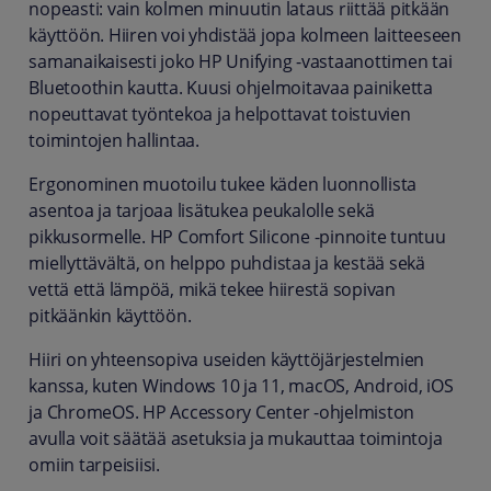
nopeasti: vain kolmen minuutin lataus riittää pitkään
käyttöön. Hiiren voi yhdistää jopa kolmeen laitteeseen
samanaikaisesti joko HP Unifying -vastaanottimen tai
Bluetoothin kautta. Kuusi ohjelmoitavaa painiketta
nopeuttavat työntekoa ja helpottavat toistuvien
toimintojen hallintaa.
Ergonominen muotoilu tukee käden luonnollista
asentoa ja tarjoaa lisätukea peukalolle sekä
pikkusormelle. HP Comfort Silicone -pinnoite tuntuu
miellyttävältä, on helppo puhdistaa ja kestää sekä
vettä että lämpöä, mikä tekee hiirestä sopivan
pitkäänkin käyttöön.
Hiiri on yhteensopiva useiden käyttöjärjestelmien
kanssa, kuten Windows 10 ja 11, macOS, Android, iOS
ja ChromeOS. HP Accessory Center -ohjelmiston
avulla voit säätää asetuksia ja mukauttaa toimintoja
omiin tarpeisiisi.