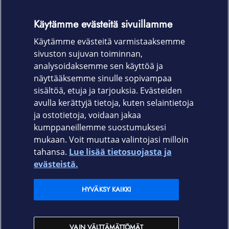
USB Type-C -latauskaapeli
Käytämme evästeitä sivuillamme
Pikaopas
Käytämme evästeitä varmistaaksemme
Takuukortti
sivuston sujuvan toiminnan,
Takuu
analysoidaksemme sen käyttöä ja
näyttääksemme sinulle sopivampaa
12 kk
sisältöä, etuja ja tarjouksia. Evästeiden
avulla kerättyjä tietoja, kuten selaintietoja
ja ostotietoja, voidaan jakaa
kumppaneillemme suostumuksesi
mukaan. Voit muuttaa valintojasi milloin
tahansa.
Lue lisää tietosuojasta ja
Elisa.fi
evästeistä.
Elisa Oyj
HYVÄKSY KAIKKI
Elisan myymälät
VAIN VÄLTTÄMÄTTÖMÄT