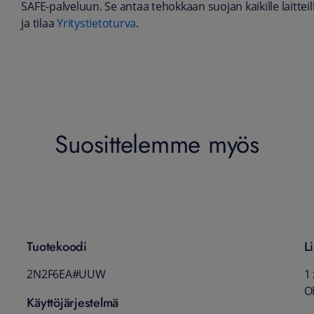
SAFE-palveluun. Se antaa tehokkaan suojan kaikille laittei
ja tilaa
Yritystietoturva
.
Suosittelemme myös
Tuotekoodi
Li
2N2F6EA#UUW
1 
O
Käyttöjärjestelmä