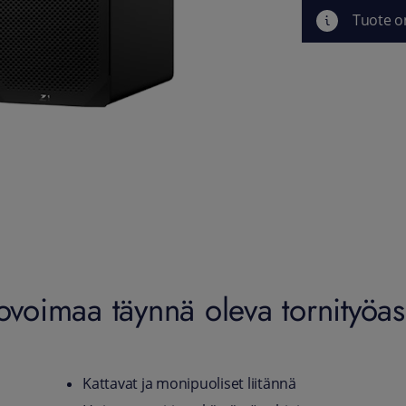
Tuote o
hovoimaa täynnä oleva tornityö
Kattavat ja monipuoliset liitännä