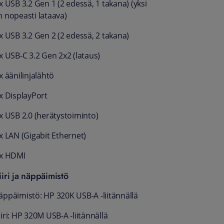
x USB 3.2 Gen 1 (2 edessä, 1 takana) (yksi
n nopeasti lataava)
x USB 3.2 Gen 2 (2 edessä, 2 takana)
x USB-C 3.2 Gen 2x2 (lataus)
x äänilinjalähtö
 x DisplayPort
 x USB 2.0 (herätystoiminto)
x LAN (Gigabit Ethernet)
 x HDMI
iiri ja näppäimistö
äppäimistö: HP 320K USB-A -liitännällä
iri: HP 320M USB-A -liitännällä