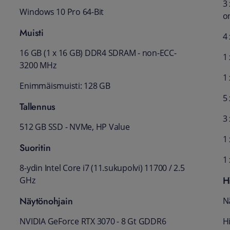
3 
Windows 10 Pro 64-Bit
o
Muisti
4 
16 GB (1 x 16 GB) DDR4 SDRAM - non-ECC-
1 
3200 MHz
1 
Enimmäismuisti: 128 GB
5
Tallennus
3
512 GB SSD - NVMe, HP Value
1 
Suoritin
1
8-ydin Intel Core i7 (11.sukupolvi) 11700 / 2.5
H
GHz
Näytönohjain
N
NVIDIA GeForce RTX 3070 - 8 Gt GDDR6
Hi