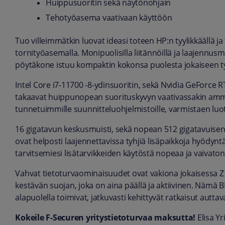
Huippusuoritin sekä näytönohjain
Tehotyöasema vaativaan käyttöön
Tuo villeimmätkin luovat ideasi toteen HP:n tyylikkäällä 
tornityöasemalla. Monipuolisilla liitännöillä ja laajennus
pöytäkone istuu kompaktin kokonsa puolesta jokaiseen t
Intel Core i7-11700 -8-ydinsuoritin, sekä Nvidia GeForce 
takaavat huippunopean suorituskyvyn vaativassakin ammatti
tunnetuimmille suunnitteluohjelmistoille, varmistaen l
16 gigatavun keskusmuisti, sekä nopean 512 gigatavuise
ovat helposti laajennettavissa tyhjiä lisäpaikkoja hyödynt
tarvitsemiesi lisätarvikkeiden käytöstä nopeaa ja vaivaton
Vahvat tietoturvaominaisuudet ovat vakiona jokaisessa
kestävän suojan, joka on aina päällä ja aktiivinen. Nämä B
alapuolella toimivat, jatkuvasti kehittyvät ratkaisut autt
Kokeile F-Securen yritystietoturvaa maksutta!
Elisa Y