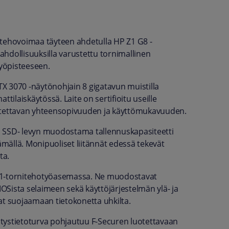
ja tehovoimaa täyteen ahdetulla HP Z1 G8 -
mahdollisuuksilla varustettu tornimallinen
yöpisteeseen.
RTX 3070 -näytönohjain 8 gigatavun muistilla
laiskäytössä. Laite on sertifioitu useille
uotettavan yhteensopivuuden ja käyttömukavuuden.
n SSD- levyn muodostama tallennuskapasiteetti
ämällä. Monipuoliset liitännät edessä tekevät
ta.
 Z1-tornitehotyöasemassa. Ne muodostavat
IOSista selaimeen sekä käyttöjärjestelmän ylä- ja
avat suojaamaan tietokonetta uhkilta.
ritystietoturva pohjautuu F-Securen luotettavaan