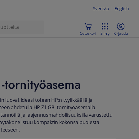
Svenska
English
Ostoskori
Siirry
Kirjaudu
-tornityöasema
n luovat ideasi toteen HP:n tyylikkäällä ja
een ahdetulla HP Z1 G8 -tornityöasemalla.
iitännöillä ja laajennusmahdollisuuksilla varustettu
pöytäkone istuu kompaktin kokonsa puolesta
steeseen.