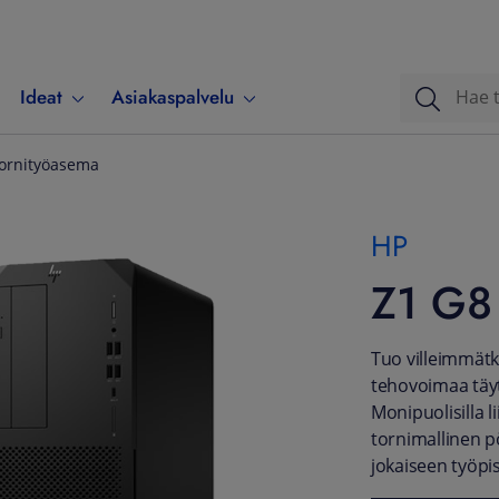
Ideat
Asiakaspalvelu
tornityöasema
HP
Z1 G8 
Tuo villeimmätki
tehovoimaa täyt
Monipuolisilla l
tornimallinen 
jokaiseen työpi