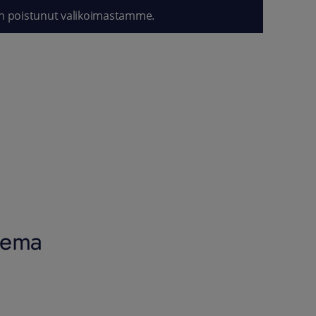
n poistunut valikoimastamme.
asema