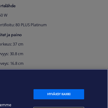
irtalähde
50 W
rtifioitu: 80 PLUS Platinum
itat ja paino
orkeus: 37 cm
yvyys: 30.8 cm
eveys: 16.8 cm
 5.9 kg
akuu
olmen vuoden Onsite -takuuhuoltopalvelu
HYVÄKSY KAIKKI
issa toimitiloissasi
ksemme