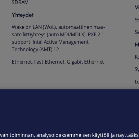
SDRAM
V
Yhteydet
5
Wake on LAN (WoL), automaattinen maa-
Se
satelliittiyhteys (auto MDI/MDI-X), PXE 2.1
support, Intel Active Management
M
Technology (AMT) 12
K
Ethernet, Fast Ethernet, Gigabit Ethernet
S
L
n.
T
K
om
van toiminnan, analysoidaksemme sen käyttöä ja näyttää