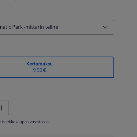
atic Park -mittarin teline
Kertamaksu
9,90 €
%
sti verkkokaupan varastossa