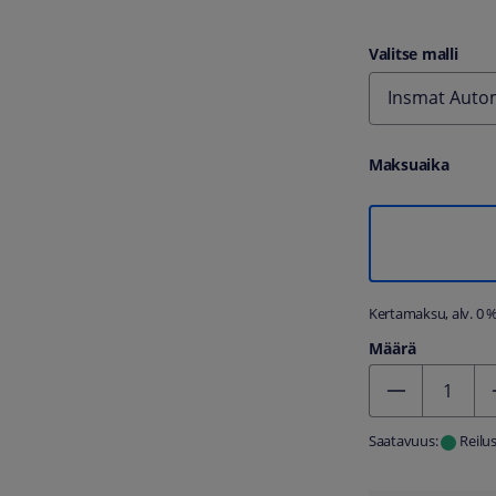
Valitse malli
Insmat Autom
Maksuaika
Kertamaksu, alv. 0 
Määrä
Kentän arvo 1
Saatavuus:
Reilu