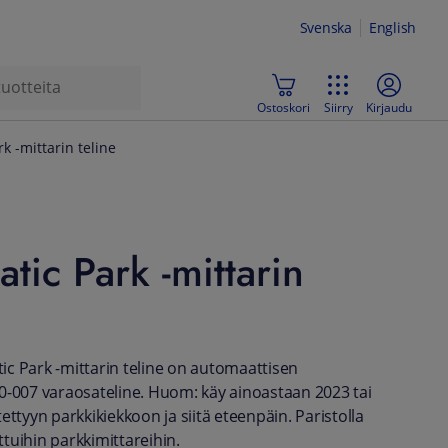
Svenska
English
Ostoskori
Siirry
Kirjaudu
k -mittarin teline
tic Park -mittarin
c Park -mittarin teline on automaattisen
0-007 varaosateline. Huom: käy ainoastaan 2023 tai
ettyyn parkkikiekkoon ja siitä eteenpäin. Paristolla
tuihin parkkimittareihin.