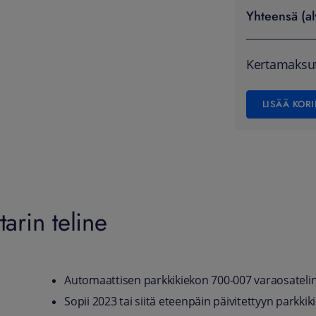
Yhteensä (al
Kertamaksu
LISÄÄ KORI
arin teline
Automaattisen parkkikiekon 700-007 varaosateli
Sopii 2023 tai siitä eteenpäin päivitettyyn parkki