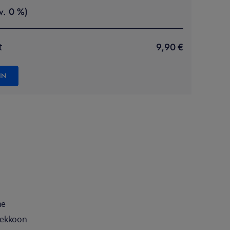
v. 0 %)
9,90 €
t
IN
ne
kiekkoon