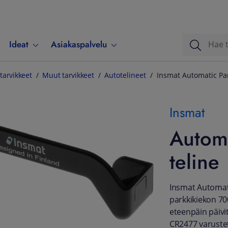
Ideat
Asiakaspalvelu
tarvikkeet
Muut tarvikkeet
Autotelineet
Insmat Automatic Par
Insmat
Automa
teline
Insmat Automati
parkkikiekon 70
eteenpäin päivit
CR2477 varustet