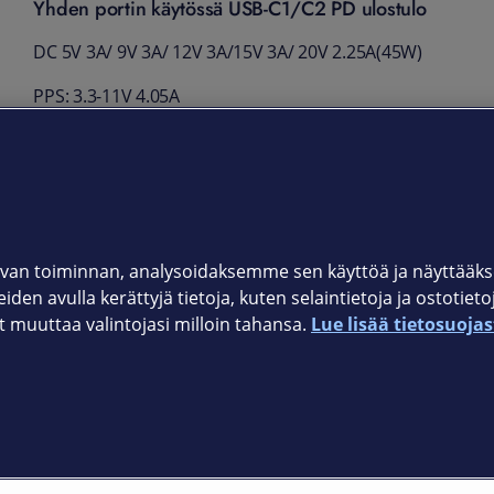
Yhden portin käytössä USB-C1/C2 PD ulostulo
DC 5V 3A/ 9V 3A/ 12V 3A/15V 3A/ 20V 2.25A(45W)
PPS: 3.3-11V 4.05A
Kaksi porttia käytössä
USB-C1 PD : DC 5V 3A / 9V 2.77A / 12V 2.1A (25W)
USB-C2 PD : DC 5V 3A / 9V 2.22A / 12V 1.67A (20W)
van toiminnan, analysoidaksemme sen käyttöä ja näyttää
iden avulla kerättyjä tietoja, kuten selaintietoja ja ostotiet
muuttaa valintojasi milloin tahansa.
Lue lisää tietosuojas
Elisan myymälät
et © 2026 Elisa Oyj. Kaikki oikeudet pidätetään.