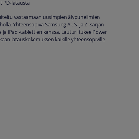
t PD-latausta
nniteltu vastaamaan uusimpien älypuhelimien
holla. Yhteensopiva Samsung A-, S- ja Z -sarjan
ja iPad -tablettien kanssa. Lauturi tukee Power
kkaan latauskokemuksen kaikille yhteensopiville