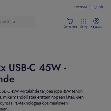
Svenska
English
Ostoskori
Siirry
Kirjaudu
x USB-C 45W -
ähde
USB-C 45W -virtalähde tarjoaa jopa 45W tehon
a, mikä mahdollistaa erittäin nopean latauksen
hyödyntää PD-teknologiaa optimaaliseen
seen.