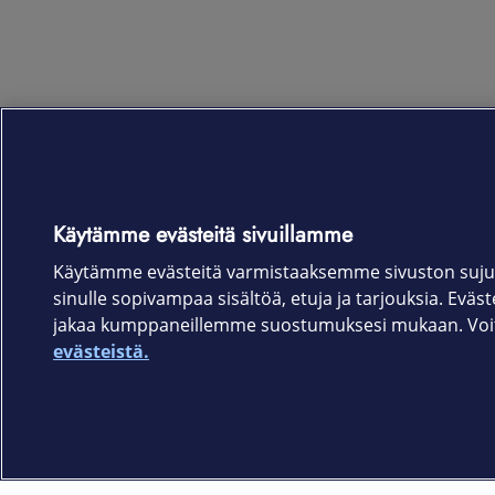
Käytämme evästeitä sivuillamme
Käytämme evästeitä varmistaaksemme sivuston suju
sinulle sopivampaa sisältöä, etuja ja tarjouksia. Eväste
jakaa kumppaneillemme suostumuksesi mukaan. Voit 
evästeistä.
Elisa.fi
Elisa Oyj
Käyttöehdot
Sopimusehdot
Tietosuojakäytäntö
Evästeasetukset
Tekijänoikeud