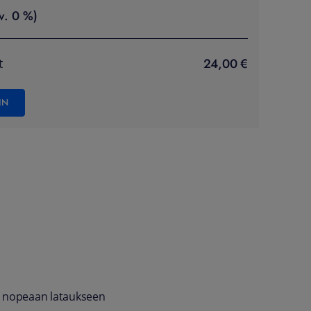
v. 0 %)
24,00 €
t
IN
en nopeaan lataukseen