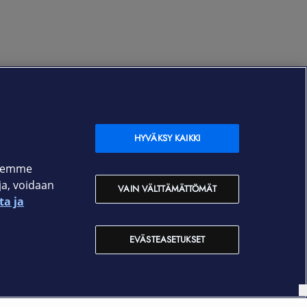
HYVÄKSY KAIKKI
ksemme
oja, voidaan
VAIN VÄLTTÄMÄTTÖMÄT
ta ja
EVÄSTEASETUKSET
Yhteystiedot