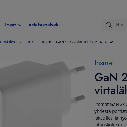
Ideat
Asiakaspalvelu
tarvikkeet
Laturit
Insmat GaN verkkolaturi 2xUSB-C/45W
Insmat
GaN 2
virtal
Insmat GaN 2x 
yhdestä portist
laitteillesi ja 
latauskokemuk