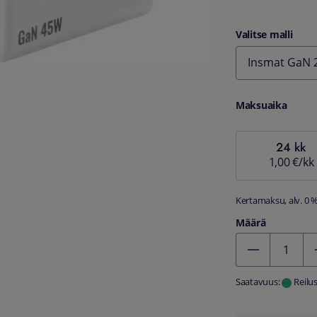
Valitse malli
Insmat GaN 2
Maksuaika
24 kk
1,00 €/kk
Kertamaksu, alv. 0 
Määrä
Kentän arvo 1
Saatavuus:
Reilu