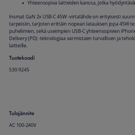
Yhteensopiva laitteiden kanssa, jotka hyödyntävä
Insmat GaN 2x USB-C 45W -virtalähde on erityisesti suu
tarpeisiin, tarjoten erittäin nopean latauksen jopa 45W te
puhelimien, sekä useimpien USB-C yhteensopivien iPhone 
Delivery (PD) -teknologiaa varmistaen turvallisen ja teho
laitteille.
Tuotekoodi
530-9245
Tulojännite
AC 100-240V