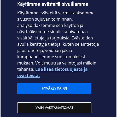
Käytämme evästeitä sivuillamme
on moninivelvarsi, joka mahdollistaa useita eri
asennusvaihtoehtoja ja takaa sinulle parhaan tavan
Käytämme evästeitä varmistaaksemme
katsella ja käyttää tablettiasi tai älypuhelintasi.
sivuston sujuvan toiminnan,
Mukana on myös värinää vaimentava "sieni".
analysoidaksemme sen käyttöä ja
näyttääksemme sinulle sopivampaa
Tuotekoodi: 580-7030
sisältöä, etuja ja tarjouksia. Evästeiden
avulla kerättyjä tietoja, kuten selaintietoja
ja ostotietoja, voidaan jakaa
kumppaneillemme suostumuksesi
mukaan. Voit muuttaa valintojasi milloin
tahansa.
Lue lisää tietosuojasta ja
Elisa.fi
evästeistä.
Elisa Oyj
HYVÄKSY KAIKKI
Elisan myymälät
VAIN VÄLTTÄMÄTTÖMÄT