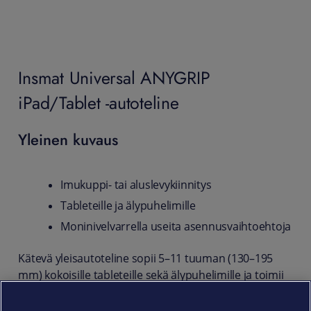
Insmat Universal ANYGRIP
iPad/Tablet -autoteline
Yleinen kuvaus
Imukuppi- tai aluslevykiinnitys
Tableteille ja älypuhelimille
Moninivelvarrella useita asennusvaihtoehtoja
Kätevä yleisautoteline sopii 5–11 tuuman (130–195
mm) kokoisille tableteille sekä älypuhelimille ja toimii
imukuppikiinnityksellä. Kiinnitykseen voit käyttää
myös mukana tulevaa 3M aluslevyä. Autotelineessä