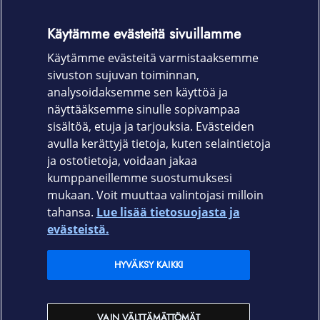
Yhteensopiva kaikkien Lightning liittimillä
varustettujen laitteiden kanssa. Lisensoitu
Käytämme evästeitä sivuillamme
yhteensopivaksi etenkin Lightning liittimillä
Käytämme evästeitä varmistaaksemme
varustettujen Apple -laitteiden kanssa.
sivuston sujuvan toiminnan,
Tuotekoodi
analysoidaksemme sen käyttöä ja
näyttääksemme sinulle sopivampaa
133-1019
sisältöä, etuja ja tarjouksia. Evästeiden
avulla kerättyjä tietoja, kuten selaintietoja
ja ostotietoja, voidaan jakaa
kumppaneillemme suostumuksesi
mukaan. Voit muuttaa valintojasi milloin
tahansa.
Lue lisää tietosuojasta ja
Elisa.fi
evästeistä.
Elisa Oyj
HYVÄKSY KAIKKI
Elisan myymälät
VAIN VÄLTTÄMÄTTÖMÄT