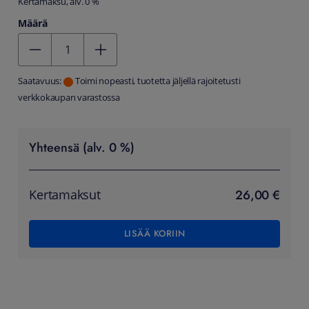
Kertamaksu, alv. 0 %
Määrä
Kentän arvo 1
Saatavuus:
Toimi nopeasti, tuotetta jäljellä rajoitetusti
verkkokaupan varastossa
Yhteensä (alv. 0 %)
26,00 €
Kertamaksut
LISÄÄ KORIIN