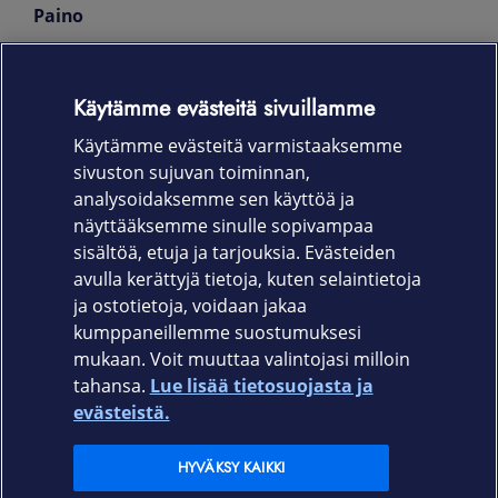
Paino
190g, paketin kanssa 225g
Käytämme evästeitä sivuillamme
Takuu
Käytämme evästeitä varmistaaksemme
12 kk
sivuston sujuvan toiminnan,
Tuotekoodi
analysoidaksemme sen käyttöä ja
näyttääksemme sinulle sopivampaa
860-3100
sisältöä, etuja ja tarjouksia. Evästeiden
avulla kerättyjä tietoja, kuten selaintietoja
ja ostotietoja, voidaan jakaa
kumppaneillemme suostumuksesi
mukaan. Voit muuttaa valintojasi milloin
tahansa.
Lue lisää tietosuojasta ja
Elisa.fi
evästeistä.
Elisa Oyj
HYVÄKSY KAIKKI