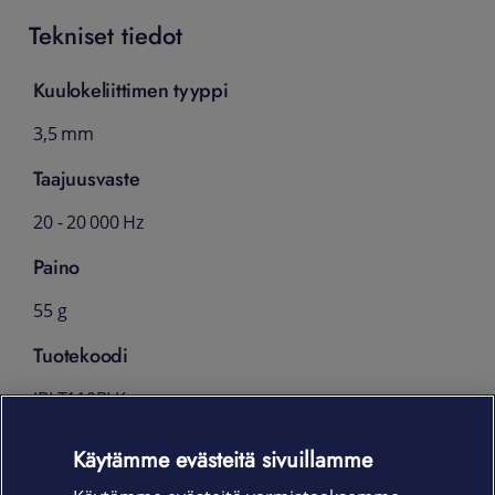
Tekniset tiedot
Kuulokeliittimen tyyppi
3,5 mm
Taajuusvaste
20 - 20 000 Hz
Paino
55 g
Tuotekoodi
JBLT110BLK
Pakkauksen sisältö
Käytämme evästeitä sivuillamme
JBL T110 in-ear -kuulokkeet