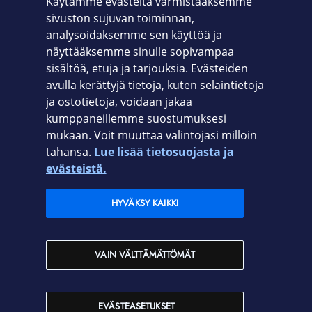
Käytämme evästeitä varmistaaksemme
Korvatyynyt (S, M, L)
sivuston sujuvan toiminnan,
analysoidaksemme sen käyttöä ja
Varoituskortti
näyttääksemme sinulle sopivampaa
Takuukortti
sisältöä, etuja ja tarjouksia. Evästeiden
avulla kerättyjä tietoja, kuten selaintietoja
ja ostotietoja, voidaan jakaa
kumppaneillemme suostumuksesi
mukaan. Voit muuttaa valintojasi milloin
tahansa.
Lue lisää tietosuojasta ja
Elisa.fi
evästeistä.
Elisa Oyj
HYVÄKSY KAIKKI
Elisan myymälät
VAIN VÄLTTÄMÄTTÖMÄT
Yhteystiedot
EVÄSTEASETUKSET