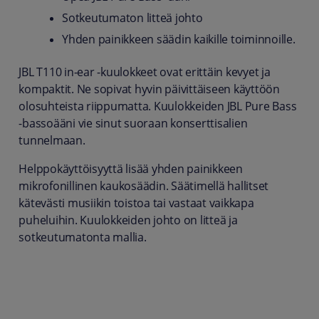
Sotkeutumaton litteä johto
Yhden painikkeen säädin kaikille toiminnoille.
JBL T110 in-ear -kuulokkeet ovat erittäin kevyet ja
kompaktit. Ne sopivat hyvin päivittäiseen käyttöön
olosuhteista riippumatta. Kuulokkeiden JBL Pure Bass
-bassoääni vie sinut suoraan konserttisalien
tunnelmaan.
Helppokäyttöisyyttä lisää yhden painikkeen
mikrofonillinen kaukosäädin. Säätimellä hallitset
kätevästi musiikin toistoa tai vastaat vaikkapa
puheluihin. Kuulokkeiden johto on litteä ja
sotkeutumatonta mallia.