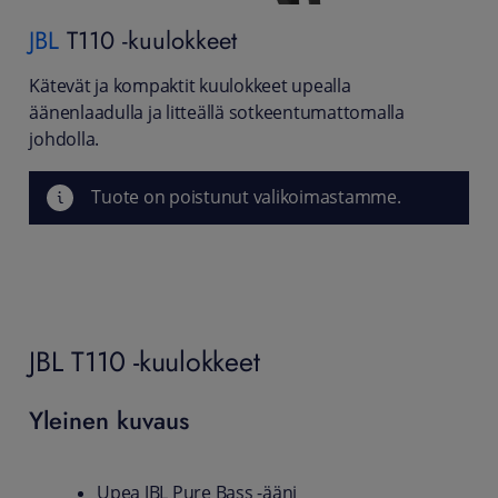
JBL
T110 -kuulokkeet
Kätevät ja kompaktit kuulokkeet upealla
äänenlaadulla ja litteällä sotkeentumattomalla
johdolla.
Tuote on poistunut valikoimastamme.
JBL T110 -kuulokkeet
Yleinen kuvaus
Upea JBL Pure Bass -ääni