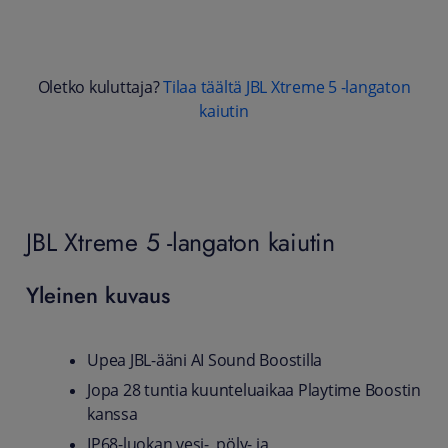
Oletko kuluttaja?
Tilaa täältä JBL Xtreme 5 -langaton
kaiutin
JBL Xtreme 5 -langaton kaiutin
Yleinen kuvaus
Upea JBL-ääni AI Sound Boostilla
Jopa 28 tuntia kuunteluaikaa Playtime Boostin
kanssa
IP68-luokan vesi-, pöly- ja