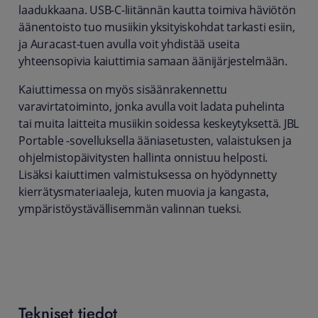
laadukkaana. USB-C-liitännän kautta toimiva häviötön
äänentoisto tuo musiikin yksityiskohdat tarkasti esiin,
ja Auracast-tuen avulla voit yhdistää useita
yhteensopivia kaiuttimia samaan äänijärjestelmään.
Kaiuttimessa on myös sisäänrakennettu
varavirtatoiminto, jonka avulla voit ladata puhelinta
tai muita laitteita musiikin soidessa keskeytyksettä. JBL
Portable -sovelluksella ääniasetusten, valaistuksen ja
ohjelmistopäivitysten hallinta onnistuu helposti.
Lisäksi kaiuttimen valmistuksessa on hyödynnetty
kierrätysmateriaaleja, kuten muovia ja kangasta,
ympäristöystävällisemmän valinnan tueksi.
Tekniset tiedot