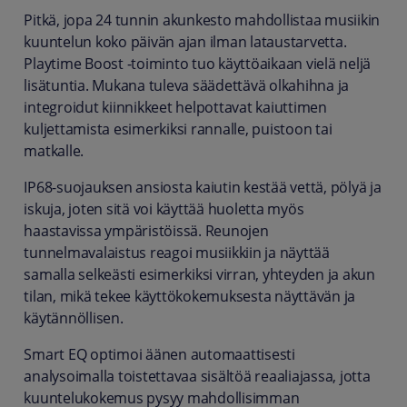
Pitkä, jopa 24 tunnin akunkesto mahdollistaa musiikin
kuuntelun koko päivän ajan ilman lataustarvetta.
Playtime Boost -toiminto tuo käyttöaikaan vielä neljä
lisätuntia. Mukana tuleva säädettävä olkahihna ja
integroidut kiinnikkeet helpottavat kaiuttimen
kuljettamista esimerkiksi rannalle, puistoon tai
matkalle.
IP68-suojauksen ansiosta kaiutin kestää vettä, pölyä ja
iskuja, joten sitä voi käyttää huoletta myös
haastavissa ympäristöissä. Reunojen
tunnelmavalaistus reagoi musiikkiin ja näyttää
samalla selkeästi esimerkiksi virran, yhteyden ja akun
tilan, mikä tekee käyttökokemuksesta näyttävän ja
käytännöllisen.
Smart EQ optimoi äänen automaattisesti
analysoimalla toistettavaa sisältöä reaaliajassa, jotta
kuuntelukokemus pysyy mahdollisimman