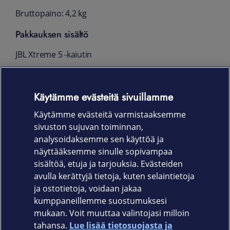
Bruttopaino: 4,2 kg
Pakkauksen sisältö
JBL Xtreme 5 -kaiutin
PD-sovitin
Käytämme evästeitä sivuillamme
Pikaopas
Käytämme evästeitä varmistaaksemme
Takuukortti ja turvallisuustiedot
sivuston sujuvan toiminnan,
Takuu
analysoidaksemme sen käyttöä ja
näyttääksemme sinulle sopivampaa
24 kk
sisältöä, etuja ja tarjouksia. Evästeiden
avulla kerättyjä tietoja, kuten selaintietoja
ja ostotietoja, voidaan jakaa
kumppaneillemme suostumuksesi
mukaan. Voit muuttaa valintojasi milloin
tahansa.
Lue lisää tietosuojasta ja