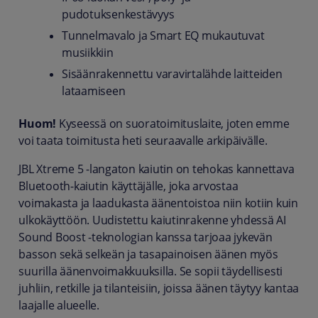
pudotuksenkestävyys
Tunnelmavalo ja Smart EQ mukautuvat
musiikkiin
Sisäänrakennettu varavirtalähde laitteiden
lataamiseen
Huom!
Kyseessä on suoratoimituslaite, joten emme
voi taata toimitusta heti seuraavalle arkipäivälle.
JBL Xtreme 5 -langaton kaiutin on tehokas kannettava
Bluetooth-kaiutin käyttäjälle, joka arvostaa
voimakasta ja laadukasta äänentoistoa niin kotiin kuin
ulkokäyttöön. Uudistettu kaiutinrakenne yhdessä AI
Sound Boost -teknologian kanssa tarjoaa jykevän
basson sekä selkeän ja tasapainoisen äänen myös
suurilla äänenvoimakkuuksilla. Se sopii täydellisesti
juhliin, retkille ja tilanteisiin, joissa äänen täytyy kantaa
laajalle alueelle.