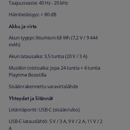
Taajuusvaste: 40 Hz - 20 kHz
Häiriöetäisyys: > 80 dB
Akku ja virta
Akun tyyppi: litiumioni 68 Wh (7,2 V / 9 444
mAh)
Akun latausaika: 3,5 tuntia (20 V / 3 A)
Musiikin toistoaika: jopa 24 tuntia + 4 tuntia
Playtime Boostilla
Sisäänrakennettu varavirtalähde
Yhteydet ja liitännät
Liitäntäportit: USB-C (sisään/ulos)
USB-C-latauslähtö: 5 V / 3 A, 9 V / 2 A, 11 V / 2
A