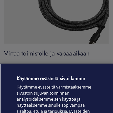
Virtaa toimistolle ja vapaa-aikaan
Löydät verkkokaupastamme myös edulliset
tarvikelaturit, akut ja eri tuotevalmistajien
Käytämme evästeitä sivuillamme
alkuperäistarvikkeet kuten Applen, Samsungin ja
OnePlussan laturit.
Käytämme evästeitä varmistaaksemme
sivuston sujuvan toiminnan,
Ne sopivat tuotteesta riippuen moniin mukana kulkeviin
analysoidaksemme sen käyttöä ja
laitteisiin, kuten älypuhelimiin, kannettaviin
näyttääksemme sinulle sopivampaa
tietokoneisiin, kameroihin ja tabletteihin.
sisältöä, etuja ja tarjouksia. Evästeiden