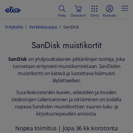
Haku
Ostoskori
Siirry
Kirjaudu
Yrityksille
Verkkokauppa
SanDisk
SanDisk muistikortit
SanDisk
on yhdysvaltalainen pitkänlinjan toimija, joka
tunnetaan erityisesti muistikorteistaan. SanDiskin
muistikortti on kätevä ja luotettava lisämuisti
älylaitteellesi.
Suurikokoistenkin kuvien, videoiden ja muiden
tiedostojen tallentaminen ja siirtäminen on todella
nopeaa Sandiskin muistikorttien suuren luku- ja
kirjoitusnopeuden ansiosta.
Nopea toimitus | Jopa 36 kk korotonta