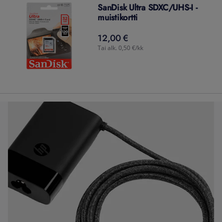
SanDisk Ultra SDXC/UHS-I -
muistikortti
12,00 €
12,00
€
Tai alk. 0,50 €/kk