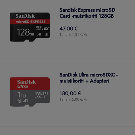
Sandisk Express microSD
Card -muistikortti 128GB
47,00 €
47,00
€
Tai alk. 1,31 €/kk
SanDisk Ultra microSDXC -
muistikortti + Adapteri
180,00 €
180,00
€
Tai alk. 5,00 €/kk