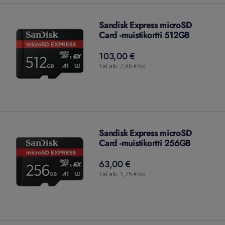
Sandisk Express microSD
Card -muistikortti 512GB
103,00 €
103,00
€
Tai alk. 2,86 €/kk
Sandisk Express microSD
Card -muistikortti 256GB
63,00 €
63,00
€
Tai alk. 1,75 €/kk