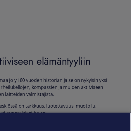
tiiviseen elämäntyyliin
a jo yli 80 vuoden historian ja se on nykyisin yksi
rheilukellojen, kompassien ja muiden aktiiviseen
 laitteiden valmistajista.
eskiössä on tarkkuus, luotettavuus, muotoilu,
vat suomalaiset juuret.