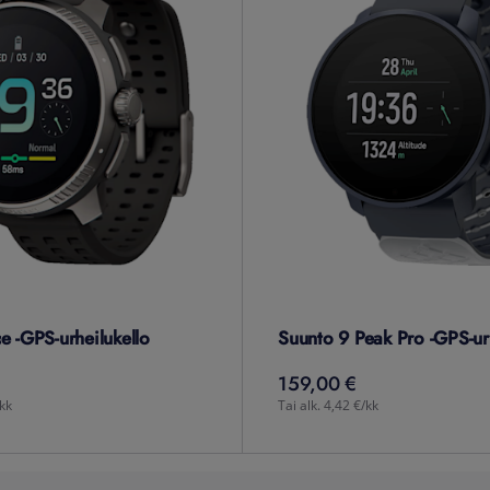
e -GPS-urheilukello
Suunto 9 Peak Pro -GPS-ur
159,00 €
159,00
€
/kk
Tai alk. 4,42 €/kk