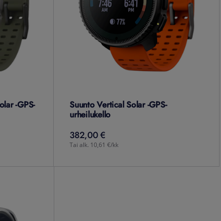
olar -GPS-
Suunto Vertical Solar -GPS-
urheilukello
382,00 €
382,00
€
Tai alk. 10,61 €/kk