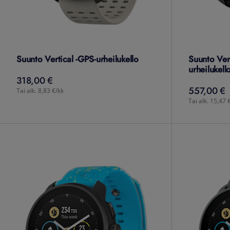
Suunto Vertical -GPS-urheilukello
Suunto Ver
urheilukell
318,00 €
318,00
€
557,00 €
557,00
€
Tai alk. 8,83 €/kk
Tai alk. 15,47 