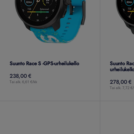
Suunto Race S -GPS-urheilukello
Suunto Rac
urheilukell
238,00 €
238,00
€
278,00 €
278,00
€
Tai alk. 6,61 €/kk
Tai alk. 7,72 €