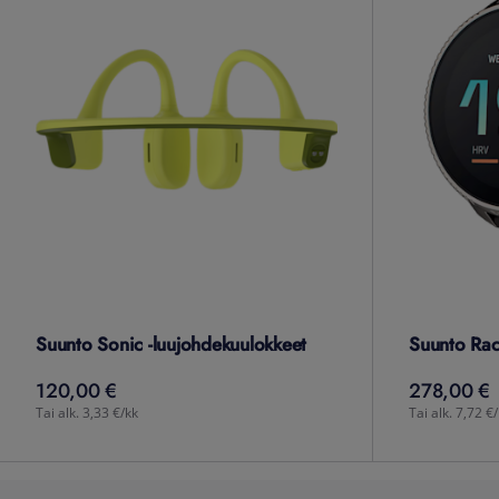
Suunto Sonic -luujohdekuulokkeet
Suunto Rac
120,00 €
278,00 €
120,00
€
278,00
€
Tai alk. 3,33 €/kk
Tai alk. 7,72 €