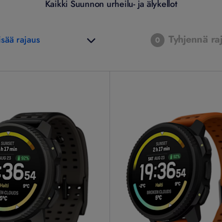
Kaikki Suunnon urheilu- ja älykellot
Tyhjennä ra
isää rajaus
0