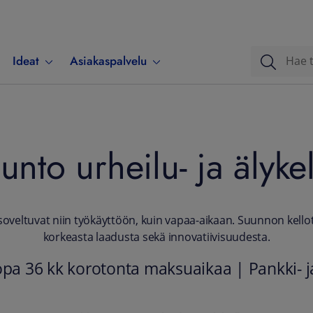
Ideat
Asiakaspalvelu
unto urheilu- ja älykel
t soveltuvat niin työkäyttöön, kuin vapaa-aikaan. Suunnon kello
korkeasta laadusta sekä innovatiivisuudesta.
opa 36 kk korotonta maksuaikaa | Pankki- j