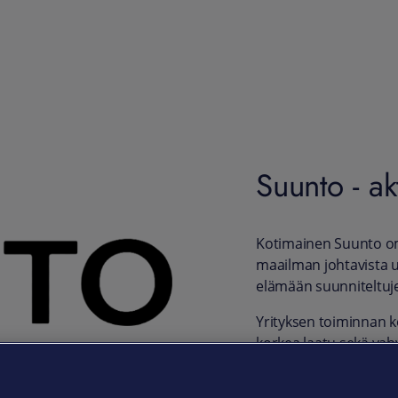
Suunto - ak
Kotimainen Suunto oma
maailman johtavista u
elämään suunniteltujen
Yrityksen toiminnan k
korkea laatu sekä vah