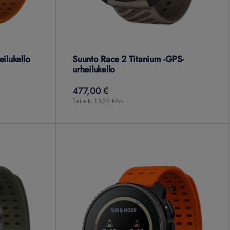
eilukello
Suunto Race 2 Titanium -GPS-
urheilukello
477,00 €
477,00
€
Tai alk. 13,25 €/kk