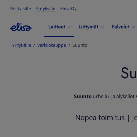
Yksityisille
Yrityksille
Elisa Oyj
Laitteet
Liittymät
Palvelut
Yrityksille
Verkkokauppa
Suunto
Su
Suunto
urheilu- ja älykello
Nopea toimitus | J