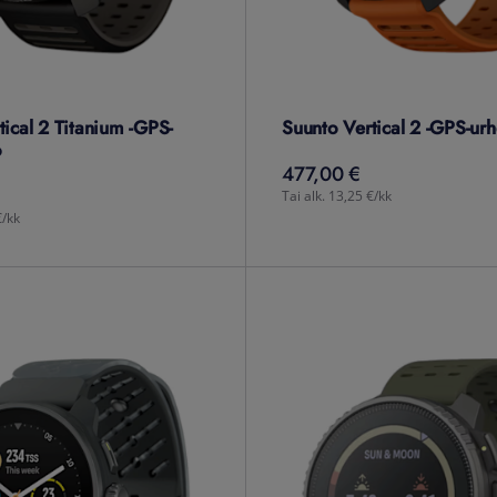
tical 2 Titanium -GPS-
Suunto Vertical 2 -GPS-urh
o
477,00 €
477,00
€
Tai alk. 13,25 €/kk
€/kk