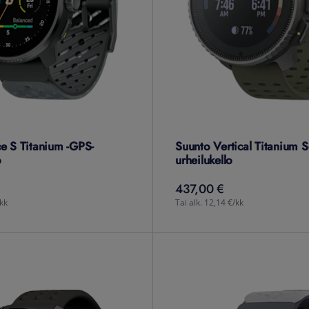
e S Titanium -GPS-
Suunto Vertical Titanium S
o
urheilukello
437,00 €
437,00
€
/kk
Tai alk. 12,14 €/kk