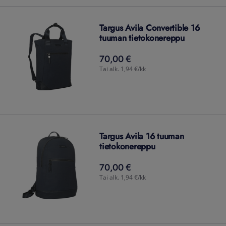
Targus Avila Convertible 16
tuuman tietokonereppu
70,00 €
70,00
€
Tai alk. 1,94 €/kk
Targus Avila 16 tuuman
tietokonereppu
70,00 €
70,00
€
Tai alk. 1,94 €/kk