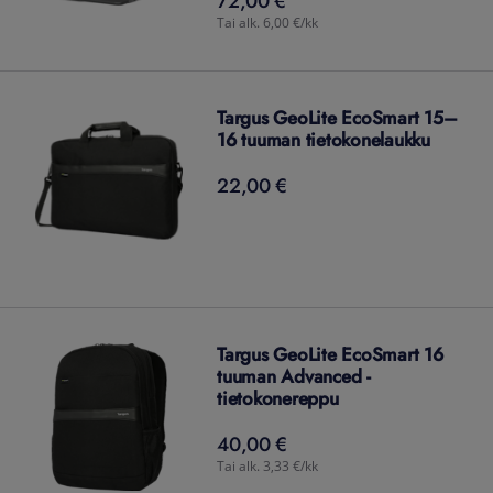
72,00
€
Tai alk. 6,00 €/kk
Targus GeoLite EcoSmart 15–
16 tuuman tietokonelaukku
22,00 €
22,00
€
Targus GeoLite EcoSmart 16
tuuman Advanced -
tietokonereppu
40,00 €
40,00
€
Tai alk. 3,33 €/kk