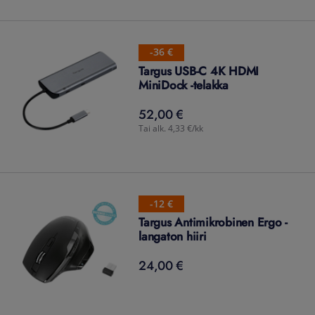
-36 €
Targus USB-C 4K HDMI
MiniDock -telakka
52,00 €
52,00
€
Tai alk. 4,33 €/kk
-12 €
Targus Antimikrobinen Ergo -
langaton hiiri
24,00 €
24,00
€