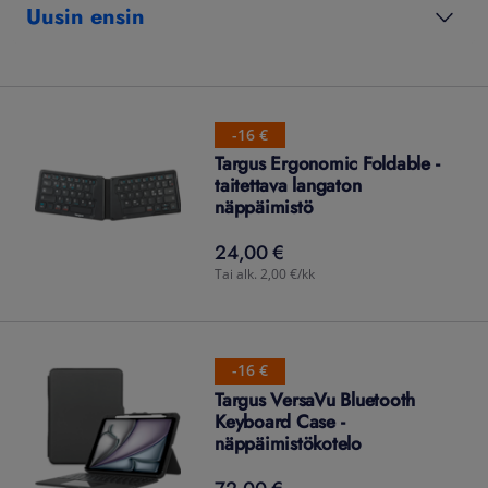
Uusin ensin
-16 €
Targus Ergonomic Foldable -
taitettava langaton
näppäimistö
24,00 €
24,00
€
Tai alk. 2,00 €/kk
-16 €
Targus VersaVu Bluetooth
Keyboard Case -
näppäimistökotelo
72,00 €