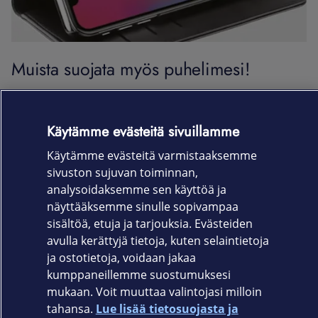
Muista suojata myös puhelimesi!
Näytönsuojat, suojakuoret sekä -kotelot
ovat halpa
henkivakuutus niin omalle, kuin yrityksesi työntekijöiden
Käytämme evästeitä sivuillamme
puhelimille.
Käytämme evästeitä varmistaaksemme
Ne suojaavat puhelinta naarmuilta, iskuilta ja
sivuston sujuvan toiminnan,
putoamisilta. Lompakkokotelossa säilytät kätevästi myös
analysoidaksemme sen käyttöä ja
pankki- ja luottokorttisi.
näyttääksemme sinulle sopivampaa
sisältöä, etuja ja tarjouksia. Evästeiden
Valikoimamme kattaa suojatarvikkeet monille eri
avulla kerättyjä tietoja, kuten selaintietoja
puhelinmalleille kuten Applen iPhone, Samsung Galaxy ja
ja ostotietoja, voidaan jakaa
OnePlus.
kumppaneillemme suostumuksesi
mukaan. Voit muuttaa valintojasi milloin
tahansa.
Lue lisää tietosuojasta ja
Elisa.fi