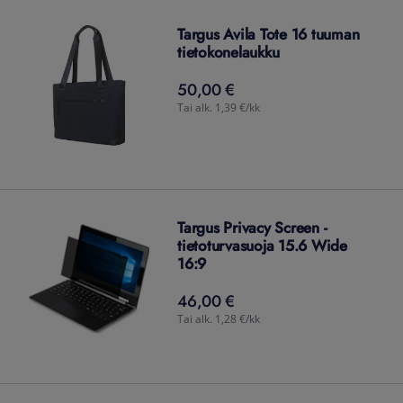
Targus Avila Tote 16 tuuman
tietokonelaukku
50,00 €
50,00
€
Tai alk. 1,39 €/kk
Targus Privacy Screen -
tietoturvasuoja 15.6 Wide
16:9
46,00 €
46,00
€
Tai alk. 1,28 €/kk