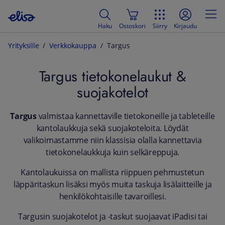
Haku
Ostoskori
Siirry
Kirjaudu
Yrityksille
Verkkokauppa
Targus
Targus tietokonelaukut &
suojakotelot
Targus
valmistaa kannettaville tietokoneille ja tableteille
kantolaukkuja sekä suojakoteloita. Löydät
valikoimastamme niin klassisia olalla kannettavia
tietokonelaukkuja kuin selkäreppuja.
Kantolaukuissa on mallista riippuen pehmustetun
läppäritaskun lisäksi myös muita taskuja lisälaitteille ja
henkilökohtaisille tavaroillesi.
Targusin suojakotelot ja -taskut suojaavat iPadisi tai