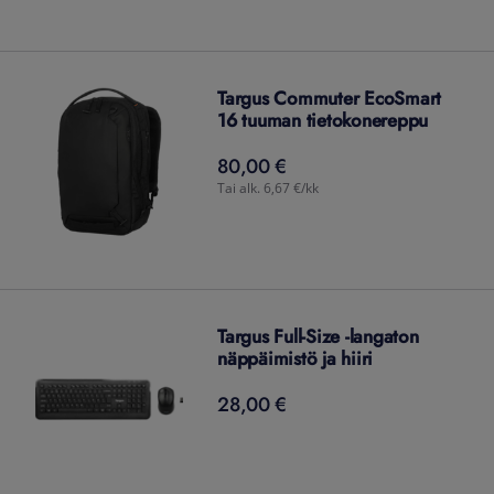
Targus Commuter EcoSmart
16 tuuman tietokonereppu
80,00 €
80,00
€
Tai alk. 6,67 €/kk
Targus Full-Size -langaton
näppäimistö ja hiiri
28,00 €
28,00
€