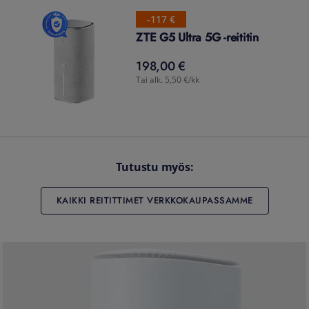
-117 €
ZTE G5 Ultra 5G -reititin
198,00 €
198,00
€
Tai alk. 5,50 €/kk
Tutustu myös:
KAIKKI REITITTIMET VERKKOKAUPASSAMME