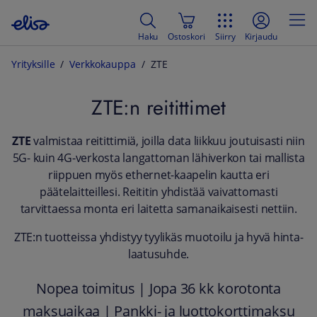
Haku
Ostoskori
Siirry
Kirjaudu
Yrityksille
Verkkokauppa
ZTE
ZTE:n reitittimet
ZTE
valmistaa reitittimiä, joilla data liikkuu joutuisasti niin
5G- kuin 4G-verkosta langattoman lähiverkon tai mallista
riippuen myös ethernet-kaapelin kautta eri
päätelaitteillesi. Reititin yhdistää vaivattomasti
tarvittaessa monta eri laitetta samanaikaisesti nettiin.
ZTE:n tuotteissa yhdistyy tyylikäs muotoilu ja hyvä hinta-
laatusuhde.
Nopea toimitus | Jopa 36 kk korotonta
maksuaikaa | Pankki- ja luottokorttimaksu