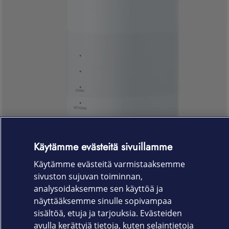
Käytämme evästeitä sivuillamme
Käytämme evästeitä varmistaaksemme
sivuston sujuvan toiminnan,
analysoidaksemme sen käyttöä ja
Etsitkö ZTE:n reitittimien käyttöohjeita?
näyttääksemme sinulle sopivampaa
sisältöä, etuja ja tarjouksia. Evästeiden
Löydät käyttöohjeet eri ZTE:n reitittimille sivustomme
avulla kerättyjä tietoja, kuten selaintietoja