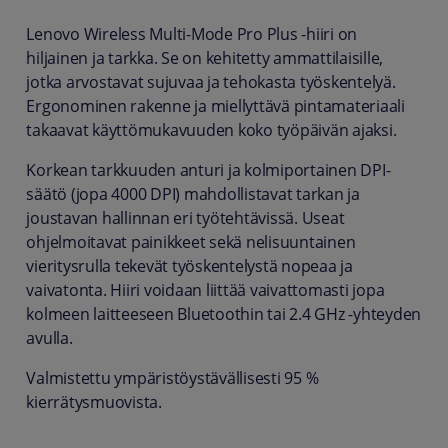
Lenovo Wireless Multi-Mode Pro Plus -hiiri on
hiljainen ja tarkka. Se on kehitetty ammattilaisille,
jotka arvostavat sujuvaa ja tehokasta työskentelyä.
Ergonominen rakenne ja miellyttävä pintamateriaali
takaavat käyttömukavuuden koko työpäivän ajaksi.
Korkean tarkkuuden anturi ja kolmiportainen DPI-
säätö (jopa 4000 DPI) mahdollistavat tarkan ja
joustavan hallinnan eri työtehtävissä. Useat
ohjelmoitavat painikkeet sekä nelisuuntainen
vieritysrulla tekevät työskentelystä nopeaa ja
vaivatonta. Hiiri voidaan liittää vaivattomasti jopa
kolmeen laitteeseen Bluetoothin tai 2.4 GHz -yhteyden
avulla.
Valmistettu ympäristöystävällisesti 95 %
kierrätysmuovista.