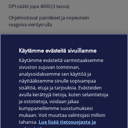
DPI-säätö jopa 4000 (3 tasoa)
Ohjelmoitavat painikkeet ja nopeuteen
reagoiva vieritysrulla
6 painiketta ja 4-suuntainen vieritysrulla
(ylös/alas/vasen/oikea)
Käytämme evästeitä sivuillamme
Jopa 36 kuukauden käyttöaika yhdellä
Käytämme evästeitä varmistaaksemme
paristolla (AA)
sivuston sujuvan toiminnan,
Takuu
analysoidaksemme sen käyttöä ja
näyttääksemme sinulle sopivampaa
36 kk
sisältöä, etuja ja tarjouksia. Evästeiden
avulla kerättyjä tietoja, kuten selaintietoja
ja ostotietoja, voidaan jakaa
kumppaneillemme suostumuksesi
mukaan. Voit muuttaa valintojasi milloin
tahansa.
Lue lisää tietosuojasta ja
Elisa.fi