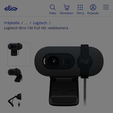
Haku
Ostoskori
Siirry
Kirjaudu
Yrityksille
Logitech
Logitech Brio 100 Full HD -webkamera