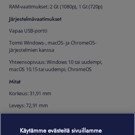
RAM-vaatimukset: 2 Gt (1080p), 1 Gt (720p)
Järjestelmävaatimukset
Vapaa USB-portti
Toimii Windows-, macOS- ja ChromeOS-
järjestelmien kanssa
Yhteensopivuus: Windows 10 tai uudempi,
macOS 10.15 tai uudempi, ChromeOS
Mitat
Korkeus: 31,91 mm
Leveys: 72,91 mm
Syvyys: 66,64 mm
Käytämme evästeitä sivuillamme
Paino: 75 g (vain kamera)