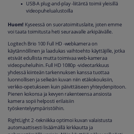
USB-A plug-and-play -liitäntä toimii yleisillä
videopuhelualustoilla
Huom!
Kyseessä on suoratoimituslaite, joten emme
voi taata toimitusta heti seuraavalle arkipäivälle.
Logitech Brio 100 Full HD -webkamera on
käytännöllinen ja laadukas vaihtoehto käyttäjille, jotka
etsivät edullista mutta toimivaa web-kameraa
videopuheluihin. Full HD 1080p -videotarkkuus
yhdessä kiinteän tarkennuksen kanssa tuottaa
luonnollisen ja selkeän kuvan niin etäkokouksiin,
verkko-opetukseen kuin päivittäiseen yhteydenpitoon.
Pienen kokonsa ja kevyen rakenteensa ansiosta
kamera sopii helposti erilaisiin
työskentelyympäristöihin.
RightLight 2 -tekniikka optimoi kuvan valaistusta
automaattisesti lisäämällä kirkkautta ja