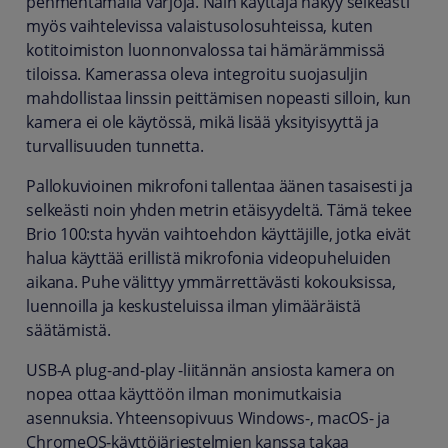
pehmentämällä varjoja. Näin käyttäjä näkyy selkeästi
myös vaihtelevissa valaistusolosuhteissa, kuten
kotitoimiston luonnonvalossa tai hämärämmissä
tiloissa. Kamerassa oleva integroitu suojasuljin
mahdollistaa linssin peittämisen nopeasti silloin, kun
kamera ei ole käytössä, mikä lisää yksityisyyttä ja
turvallisuuden tunnetta.
Pallokuvioinen mikrofoni tallentaa äänen tasaisesti ja
selkeästi noin yhden metrin etäisyydeltä. Tämä tekee
Brio 100:sta hyvän vaihtoehdon käyttäjille, jotka eivät
halua käyttää erillistä mikrofonia videopuheluiden
aikana. Puhe välittyy ymmärrettävästi kokouksissa,
luennoilla ja keskusteluissa ilman ylimääräistä
säätämistä.
USB-A plug-and-play -liitännän ansiosta kamera on
nopea ottaa käyttöön ilman monimutkaisia
asennuksia. Yhteensopivuus Windows-, macOS- ja
ChromeOS-käyttöjärjestelmien kanssa takaa