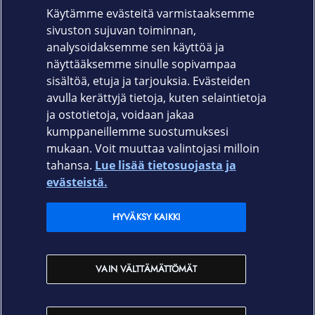
Käytämme evästeitä varmistaaksemme
Kiinteän johdon pituus: 1,5 m
sivuston sujuvan toiminnan,
Takuu
analysoidaksemme sen käyttöä ja
näyttääksemme sinulle sopivampaa
1 vuoden rajoitettu laitteistotakuu
sisältöä, etuja ja tarjouksia. Evästeiden
avulla kerättyjä tietoja, kuten selaintietoja
ja ostotietoja, voidaan jakaa
kumppaneillemme suostumuksesi
mukaan. Voit muuttaa valintojasi milloin
tahansa.
Lue lisää tietosuojasta ja
Elisa.fi
evästeistä.
Elisa Oyj
HYVÄKSY KAIKKI
Elisan myymälät
VAIN VÄLTTÄMÄTTÖMÄT
Yhteystiedot