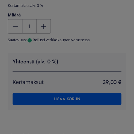
Kertamaksu, alv. 0 %
Määrä
Kentän arvo 1
Saatavuus:
Reilusti verkkokaupan varastossa
Yhteensä (alv. 0 %)
39,00 €
Kertamaksut
LISÄÄ KORIIN