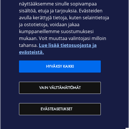
näyttääksemme sinulle sopivampaa
861-1308
sisältöä, etuja ja tarjouksia. Evästeiden
avulla kerättyjä tietoja, kuten selaintietoja
ja ostotietoja, voidaan jakaa
kumppaneillemme suostumuksesi
mukaan. Voit muuttaa valintojasi milloin
tahansa.
Lue lisää tietosuojasta ja
Elisa.fi
evästeistä.
Elisa Oyj
HYVÄKSY KAIKKI
Elisan myymälät
VAIN VÄLTTÄMÄTTÖMÄT
Yhteystiedot
EVÄSTEASETUKSET
Käyttöehdot
Sopimusehdot
Tietosuojakäytäntö
Evästeasetukset
Tekijänoikeudet © 2026 Elisa Oyj. Kaikki oikeudet pidätetään.