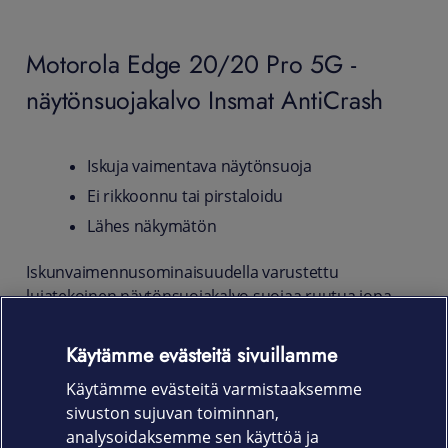
Motorola Edge 20/20 Pro 5G -
näytönsuojakalvo Insmat AntiCrash
Iskuja vaimentava näytönsuoja
Ei rikkoonnu tai pirstaloidu
Lähes näkymätön
Iskunvaimennusominaisuudella varustettu
lujatekoinen näytönsuojakalvo suojaa ruutua jopa
putoamisen sattuessa, ja estää vaarallisten
pirstaleiden syntymisen. Myös lika ja pöly jäävät
Käytämme evästeitä sivuillamme
kalvon ulkopuolelle. Ohut suojakalvo ei vaikuta
Käytämme evästeitä varmistaaksemme
laitteen kosketusominaisuuksiin.
sivuston sujuvan toiminnan,
Tuotekoodi
analysoidaksemme sen käyttöä ja