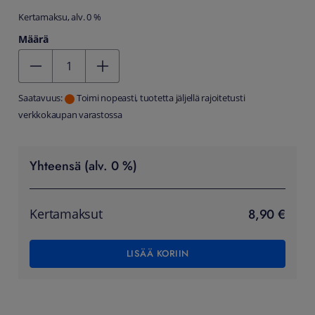
Kertamaksu, alv. 0 %
Määrä
Kentän arvo 1
Saatavuus:
Toimi nopeasti, tuotetta jäljellä rajoitetusti
verkkokaupan varastossa
Yhteensä (alv. 0 %)
8,90 €
Kertamaksut
LISÄÄ KORIIN