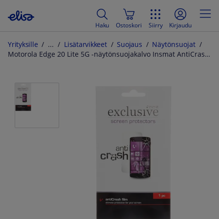
Haku
Ostoskori
Siirry
Kirjaudu
Yrityksille
Lisätarvikkeet
Suojaus
Näytönsuojat
Motorola Edge 20 Lite 5G -näytönsuojakalvo Insmat AntiCrash