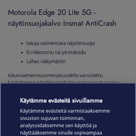
Motorola Edge 20 Lite 5G -
näytönsuojakalvo Insmat AntiCrash
Iskuja vaimentava näytönsuoja
Ei rikkoonnu tai pirstaloidu
Lähes näkymätön
Iskunvaimennusominaisuudella varustettu
lujatekoinen näytönsuojakalvo suojaa ruutua jopa
putoamisen sattuessa, ja estää vaarallisten
pirstaleiden syntymisen. Myös lika ja pöly jäävät
Käytämme evästeitä sivuillamme
kalvon ulkopuolelle. Ohut suojakalvo ei vaikuta
Käytämme evästeitä varmistaaksemme
laitteen kosketusominaisuuksiin.
sivuston sujuvan toiminnan,
Tuotekoodi
analysoidaksemme sen käyttöä ja
näyttääksemme sinulle sopivampaa