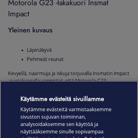
Motorola G23 -takakuori Insmat
Impact
Yleinen kuvaus
Läpinäkyvä
Pehmeät reunat
Kevyellä, naarmuja ja iskuja torjuvalla Insmatin Impact
-suojakuorella varmistat, että Motorola G23
-älypuhelimesi ulkoiset ominaisuudet eivät pääse
kulumaan kovemmassakaan käytössä. Suojakuori on
Käytämme evästeitä sivuillamme
helppo asentaa ja irroittaa, sekä sen pehmeät reunat
Käytämme evästeitä varmistaaksemme
vaimentavat iskua mikäli otteesi lipeää puhelimestasi.
sivuston sujuvan toiminnan,
Tuotekoodi
analysoidaksemme sen käyttöä ja
näyttääksemme sinulle sopivampaa
650-1135