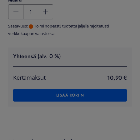
Määrä
Kentän arvo 1
Saatavuus:
Toimi nopeasti, tuotetta jäljellä rajoitetusti
verkkokaupan varastossa
Yhteensä (alv. 0 %)
10,90 €
Kertamaksut
LISÄÄ KORIIN