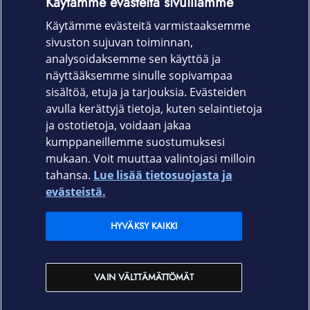
Käytämme evästeitä sivuillamme
Korttipaikat on nimittäin RFID-suojattu
Käytämme evästeitä varmistaaksemme
etälukemiselta.
sivuston sujuvan toiminnan,
Tuotekoodi
analysoidaksemme sen käyttöä ja
näyttääksemme sinulle sopivampaa
650-3298
sisältöä, etuja ja tarjouksia. Evästeiden
avulla kerättyjä tietoja, kuten selaintietoja
ja ostotietoja, voidaan jakaa
kumppaneillemme suostumuksesi
mukaan. Voit muuttaa valintojasi milloin
tahansa.
Lue lisää tietosuojasta ja
Elisa.fi
evästeistä.
Elisa Oyj
HYVÄKSY KAIKKI
Elisan myymälät
VAIN VÄLTTÄMÄTTÖMÄT
Yhteystiedot