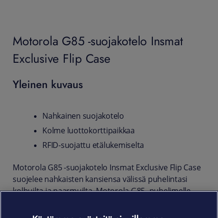
Motorola G85 -suojakotelo Insmat
Exclusive Flip Case
Yleinen kuvaus
Nahkainen suojakotelo
Kolme luottokorttipaikkaa
RFID-suojattu etälukemiselta
Motorola G85 -suojakotelo Insmat Exclusive Flip Case
suojelee nahkaisten kansiensa välissä puhelintasi
kolhuilta ja naarmuilta. Motorola G85 -puhelimelle
räätälöity suojakotelo kuljettaa mukanaan lisäksi
luottokortit ja pikkulappuset - ja ekstraturvallisesti.