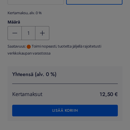
Kertamaksu, alv. 0 %
Määrä
Kentän arvo 1
Saatavuus:
Toimi nopeasti, tuotetta jäljellä rajoitetusti
verkkokaupan varastossa
Yhteensä (alv. 0 %)
12,50 €
Kertamaksut
LISÄÄ KORIIN