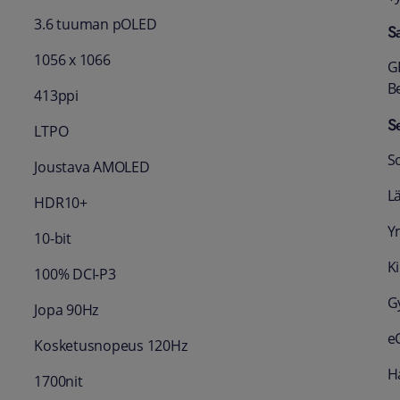
3.6 tuuman pOLED
Sa
1056 x 1066
G
B
413ppi
S
LTPO
S
Joustava AMOLED
Lä
HDR10+
Y
10-bit
K
100% DCI-P3
G
Jopa 90Hz
e
Kosketusnopeus 120Hz
Ha
1700nit