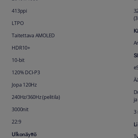
413ppi
3
(3
LTPO
K
Taitettava AMOLED
A
HDR10+
S
10-bit
eS
120% DCI-P3
Ä
Jopa 120Hz
D
240Hz/360Hz (pelitila)
j
3000nit
3
22:9
Li
Ulkonäyttö
Ty