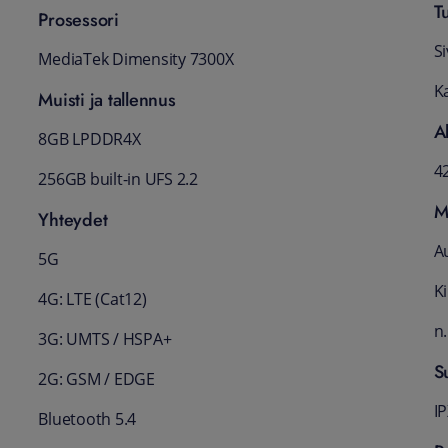
T
Prosessori
S
MediaTek Dimensity 7300X
K
Muisti ja tallennus
A
8GB LPDDR4X
4
256GB built-in UFS 2.2
M
Yhteydet
A
5G
K
4G: LTE (Cat12)
n.
3G: UMTS / HSPA+
S
2G: GSM / EDGE
I
Bluetooth 5.4