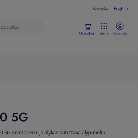
Svenska
English
Ostoskori
Siirry
Kirjaudu
50 5G
0 5G on moderni ja älykäs taitettava älypuhelin