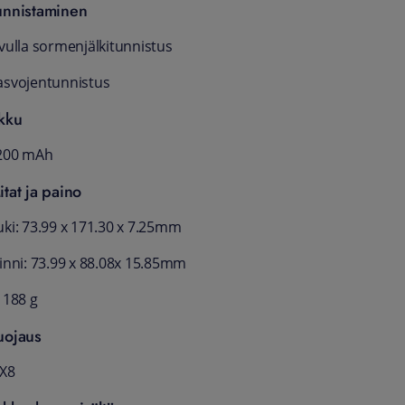
unnistaminen
ivulla sormenjälkitunnistus
asvojentunnistus
kku
200 mAh
itat ja paino
uki: 73.99 x 171.30 x 7.25mm
iinni: 73.99 x 88.08x 15.85mm
 188 g
uojaus
PX8