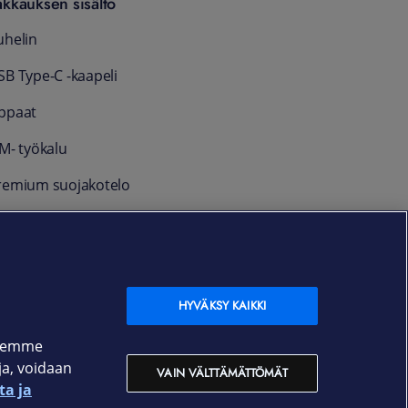
akkauksen sisältö
uhelin
SB Type-C -kaapeli
ppaat
IM- työkalu
remium suojakotelo
SG suojakotelo
akuu
4 kk
HYVÄKSY KAIKKI
ksemme
oja, voidaan
VAIN VÄLTTÄMÄTTÖMÄT
ta ja