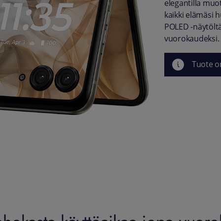
elegantilla muot
kaikki elämäsi h
POLED -näytöltä
vuorokaudeksi.
Tuote o