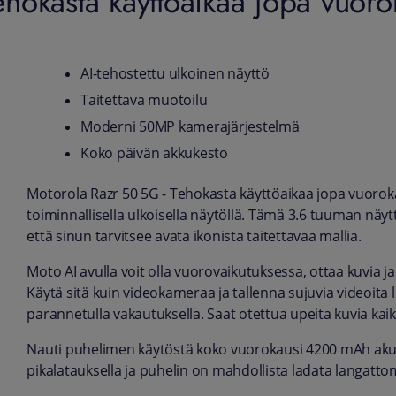
hokasta käyttöaikaa jopa vuoro
AI-tehostettu ulkoinen näyttö
Taitettava muotoilu
Moderni 50MP kamerajärjestelmä
Koko päivän akkukesto
Motorola Razr 50 5G - Tehokasta käyttöaikaa jopa vuoroka
toiminnallisella ulkoisella näytöllä. Tämä 3.6 tuuman näy
että sinun tarvitsee avata ikonista taitettavaa mallia.
Moto AI avulla voit olla vuorovaikutuksessa, ottaa kuvia ja
Käytä sitä kuin videokameraa ja tallenna sujuvia videoita 
parannetulla vakautuksella. Saat otettua upeita kuvia kaik
Nauti puhelimen käytöstä koko vuorokausi 4200 mAh akul
pikalatauksella ja puhelin on mahdollista ladata langatto