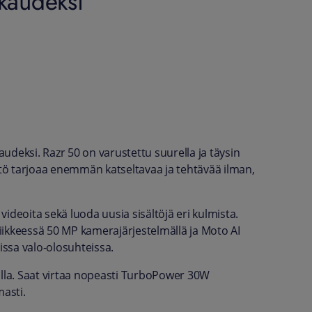
kaudeksi
udeksi. Razr 50 on varustettu suurella ja täysin
ttö tarjoaa enemmän katseltavaa ja tehtävää ilman,
 videoita sekä luoda uusia sisältöjä eri kulmista.
liikkeessä 50 MP kamerajärjestelmällä ja Moto AI
issa valo-olosuhteissa.
la. Saat virtaa nopeasti TurboPower 30W
masti.