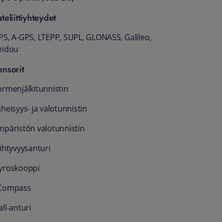
teliittiyhteydet
PS, A-GPS, LTEPP, SUPL, GLONASS, Galileo,
eidou
ensorit
ormenjälkitunnistin
heisyys- ja valotunnistin
mpäristön valotunnistin
iihtyvyysanturi
yroskooppi
Compass
ll-anturi