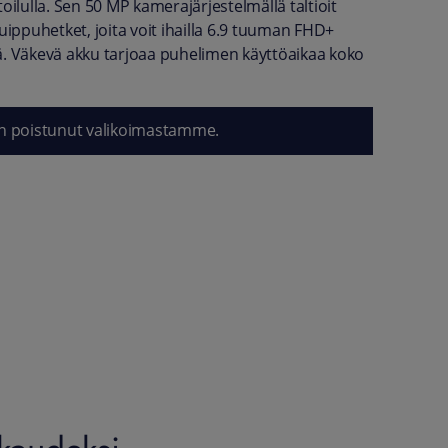
oilulla. Sen 50 MP kamerajärjestelmällä taltioit
uippuhetket, joita voit ihailla 6.9 tuuman FHD+
. Väkevä akku tarjoaa puhelimen käyttöaikaa koko
n poistunut valikoimastamme.