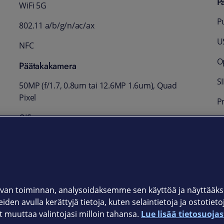
P
WiFi 5G
P
802.11 a/b/g/n/ac/ax
U
NFC
O
Päätakakamera
S
50MP (f/1.7, 0.8um tai 12.6MP 1.6um), Quad
Pixel
P
OIS
E
Instant-all Pixel Focus
T
Pääkamera videokuvaus: 4K UHD (60/30fps),
2
FHD (60/30fps)
van toiminnan, analysoidaksemme sen käyttöä ja näyttää
iden avulla kerättyjä tietoja, kuten selaintietoja ja ostotiet
muuttaa valintojasi milloin tahansa.
Lue lisää tietosuojas