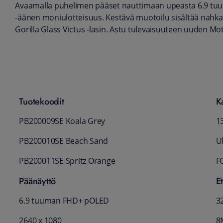
Avaamalla puhelimen pääset nauttimaan upeasta 6.9 tu
-äänen moniulotteisuus. Kestävä muotoilu sisältää nahka
Gorilla Glass Victus -lasin. Astu tulevaisuuteen uuden M
Tuotekoodit
K
PB200009SE Koala Grey
1
PB200010SE Beach Sand
U
PB200011SE Spritz Orange
F
Päänäyttö
E
6.9 tuuman FHD+ pOLED
32
2640 x 1080
8