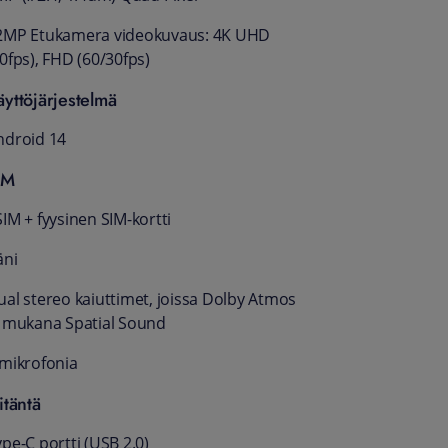
2MP Etukamera videokuvaus: 4K UHD
0fps), FHD (60/30fps)
äyttöjärjestelmä
ndroid 14
IM
IM + fyysinen SIM-kortti
äni
ual stereo kaiuttimet, joissa Dolby Atmos
a mukana Spatial Sound
 mikrofonia
itäntä
pe-C portti (USB 2.0)