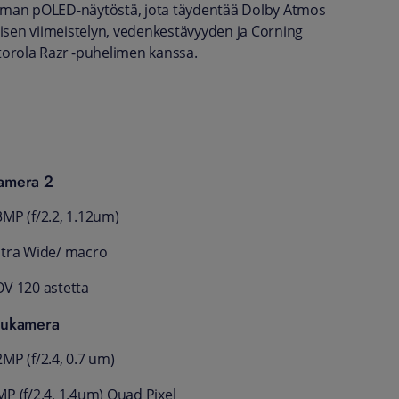
uman pOLED-näytöstä, jota täydentää Dolby Atmos
isen viimeistelyn, vedenkestävyyden ja Corning
otorola Razr -puhelimen kanssa.
amera 2
3MP (f/2.2, 1.12um)
ltra Wide/ macro
OV 120 astetta
tukamera
MP (f/2.4, 0.7 um)
MP (f/2.4, 1.4um) Quad Pixel