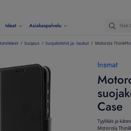
Ideat
Asiakaspalvelu
tarvikkeet
Suojaus
Suojakotelot ja -laukut
Motorola ThinkPho
Insmat
Motoro
suojak
Case
Tyylikäs ja kät
Motorola ThinkP