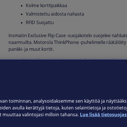
Kolme korttipaikkaa
Valmistettu aidosta nahasta
RFID Suojattu
Insmatin Exclusive Flip Case -suojakotelo suojelee nahkais
naarmuilta. Motorola ThinkPhone -puhelimelle räätälöity s
pankki- ja muut kortit.
Lompakkomallisessa kotelossa on kolme korttipaikkaa ja yk
etälukemiselta.
Tuotekoodi
650-3141
van toiminnan, analysoidaksemme sen käyttöä ja näyttää
iden avulla kerättyjä tietoja, kuten selaintietoja ja ostotiet
muuttaa valintojasi milloin tahansa.
Lue lisää tietosuojas