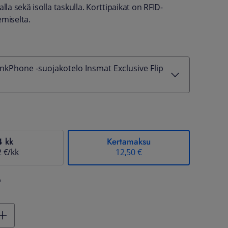
alla sekä isolla taskulla. Korttipaikat on RFID-
emiselta.
nkPhone -suojakotelo Insmat Exclusive Flip
4 kk
Kertamaksu
2 €/kk
12,50 €
%