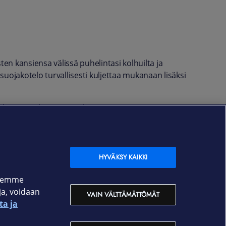
ten kansiensa välissä puhelintasi kolhuilta ja
uojakotelo turvallisesti kuljettaa mukanaan lisäksi
si iso tasku. Korttipaikat on RFID-suojattu
HYVÄKSY KAIKKI
ksemme
oja, voidaan
VAIN VÄLTTÄMÄTTÖMÄT
ta ja