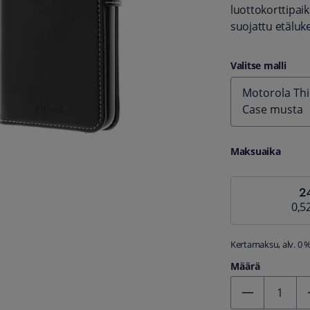
luottokorttipaik
suojattu etäluk
Valitse malli
Motorola Thi
Case musta
Maksuaika
2
0,5
Kertamaksu, alv. 0 
Määrä
Kentän arvo 1