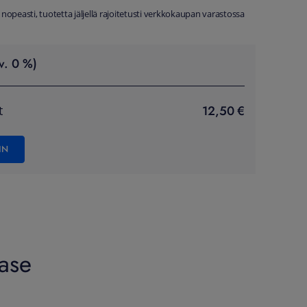
 nopeasti, tuotetta jäljellä rajoitetusti verkkokaupan varastossa
v. 0 %)
12,50 €
t
IN
Case