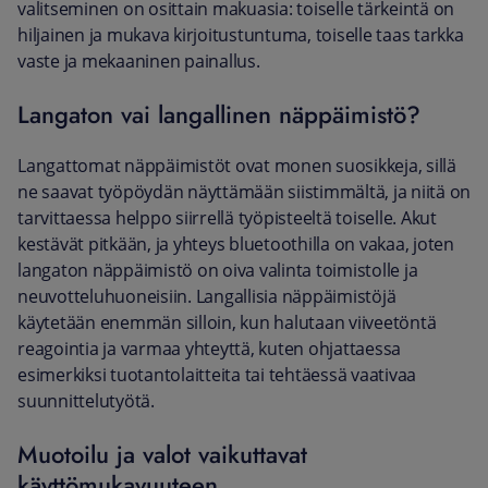
valitseminen on osittain makuasia: toiselle tärkeintä on
hiljainen ja mukava kirjoitustuntuma, toiselle taas tarkka
vaste ja mekaaninen painallus.
Langaton vai langallinen näppäimistö?
Langattomat näppäimistöt ovat monen suosikkeja, sillä
ne saavat työpöydän näyttämään siistimmältä, ja niitä on
tarvittaessa helppo siirrellä työpisteeltä toiselle. Akut
kestävät pitkään, ja yhteys bluetoothilla on vakaa, joten
langaton näppäimistö on oiva valinta toimistolle ja
neuvotteluhuoneisiin. Langallisia näppäimistöjä
käytetään enemmän silloin, kun halutaan viiveetöntä
reagointia ja varmaa yhteyttä, kuten ohjattaessa
esimerkiksi tuotantolaitteita tai tehtäessä vaativaa
suunnittelutyötä.
Muotoilu ja valot vaikuttavat
käyttömukavuuteen