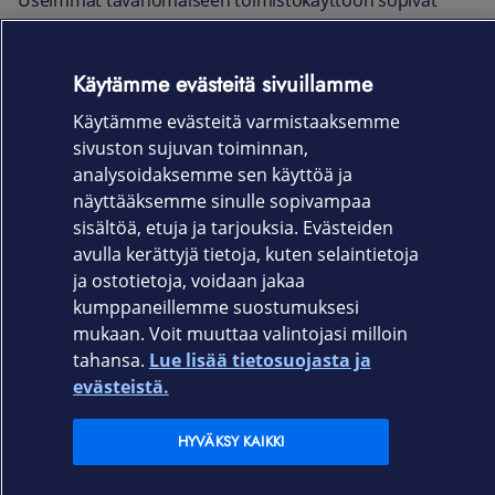
Useimmat tavanomaiseen toimistokäyttöön sopivat
näppäimistöt ovat niin sanottuja kalvollisia
näppäimistöjä, joiden näppäintuntuma on usein
silkkisen pehmeä, näpyttelyääni hiljainen ja hinta
Käytämme evästeitä sivuillamme
edullisempi. Mekaanisella näppäimistöllä tarkoitetaan
Käytämme evästeitä varmistaaksemme
näppäimistöä, joka antaa selkeän painallusvasteen, ja
sivuston sujuvan toiminnan,
jonka painalluksiin tietokone reagoi äärimmäisen
analysoidaksemme sen käyttöä ja
tarkasti ja nopeasti. Usein pelaajat ja koodarit suosivat
näyttääksemme sinulle sopivampaa
tällaista näppäimistöä, vaikka ne voivat olla hiukan
sisältöä, etuja ja tarjouksia. Evästeiden
äänekkäämpiä erilaisen toimitaperiaatteen vuoksi.
avulla kerättyjä tietoja, kuten selaintietoja
ja ostotietoja, voidaan jakaa
kumppaneillemme suostumuksesi
mukaan. Voit muuttaa valintojasi milloin
Elisa.fi
tahansa.
Lue lisää tietosuojasta ja
evästeistä.
Elisa Oyj
HYVÄKSY KAIKKI
Elisan myymälät