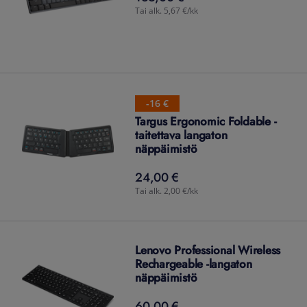
Tai alk. 5,67 €/kk
-16 €
Targus Ergonomic Foldable -
taitettava langaton
näppäimistö
24,00 €
24,00
€
Tai alk. 2,00 €/kk
Lenovo Professional Wireless
Rechargeable -langaton
näppäimistö
60,00 €
60,00
€