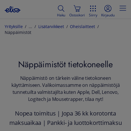
Haku
Ostoskori
Siirry
Kirjaudu
Yrityksille
Lisätarvikkeet
Oheislaitteet
Näppäimistöt
Näppäimistöt tietokoneelle
Näppäimistö on tärkein väline tietokoneen
käyttämiseen. Valikoimassamme on näppäimistöjä
tunnetuilta valmistajilta kuten Apple, Dell, Lenovo,
Logitech ja Mousetrapper, tilaa nyt!
Nopea toimitus | Jopa 36 kk korotonta
maksuaikaa | Pankki- ja luottokorttimaksu