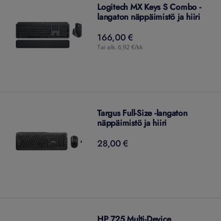
Logitech MX Keys S Combo -
langaton näppäimistö ja hiiri
166,00 €
166,00
€
Tai alk. 6,92 €/kk
Targus Full-Size -langaton
näppäimistö ja hiiri
28,00 €
28,00
€
HP 725 Multi-Device