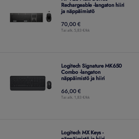
Rechargeable -langaton hiiri
ja näppäimistö
70,00 €
70,00
€
Tai alk. 5,83 €/kk
Logitech Signature MK650
Combo -langaton
näppäimistö ja hiiri
66,00 €
66,00
€
Tai alk. 1,83 €/kk
Logitech MX Keys -
näppäimistö ja hiiri