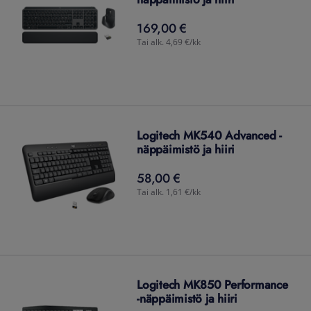
169,00 €
169,00
€
Tai alk. 4,69 €/kk
Logitech MK540 Advanced -
näppäimistö ja hiiri
58,00 €
58,00
€
Tai alk. 1,61 €/kk
Logitech MK850 Performance
-näppäimistö ja hiiri