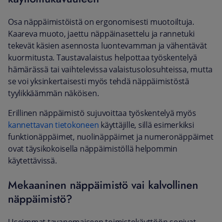
Osa näppäimistöistä on ergonomisesti muotoiltuja.
Kaareva muoto, jaettu näppäinasettelu ja rannetuki
tekevät käsien asennosta luontevamman ja vähentävät
kuormitusta. Taustavalaistus helpottaa työskentelyä
hämärässä tai vaihtelevissa valaistusolosuhteissa, mutta
se voi yksinkertaisesti myös tehdä näppäimistöstä
tyylikkäämmän näköisen.
Erillinen näppäimistö sujuvoittaa työskentelyä myös
kannettavan tietokoneen
käyttäjille, sillä esimerkiksi
funktionäppäimet, nuolinäppäimet ja numeronäppäimet
ovat täysikokoisella näppäimistöllä helpommin
käytettävissä.
Mekaaninen näppäimistö vai kalvollinen
näppäimistö?