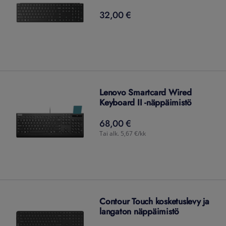
32,00 €
32,00
€
Lenovo Smartcard Wired
Keyboard II -näppäimistö
68,00 €
68,00
€
Tai alk. 5,67 €/kk
Contour Touch kosketuslevy ja
langaton näppäimistö