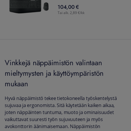
104,00 €
104,00
€
Tai alk. 2,89 €/kk
Vinkkejä näppäimistön valintaan
mieltymysten ja käyttöympäristön
mukaan
​​Hyvä näppäimistö tekee tietokoneella työskentelystä
sujuvaa ja ergonomista. Sitä käytetään kaiken aikaa,
joten näppäinten tuntuma, muoto ja ominaisuudet
vaikuttavat suuresti työn sujuvuuteen ja myös
avokonttorin äänimaisemaan. Näppäimistön