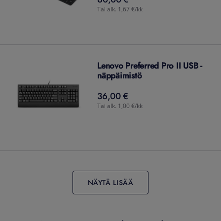
Tai alk. 1,67 €/kk
Lenovo Preferred Pro II USB -
näppäimistö
36,00 €
36,00
€
Tai alk. 1,00 €/kk
NÄYTÄ LISÄÄ