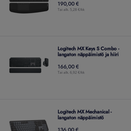
190,00 €
190,00
€
Tai alk. 5,28 €/kk
Logitech MX Keys S Combo -
langaton näppäimistö ja hiiri
166,00 €
166,00
€
Tai alk. 6,92 €/kk
Logitech MX Mechanical -
langaton näppäimistö
136,00 €
136,00
€