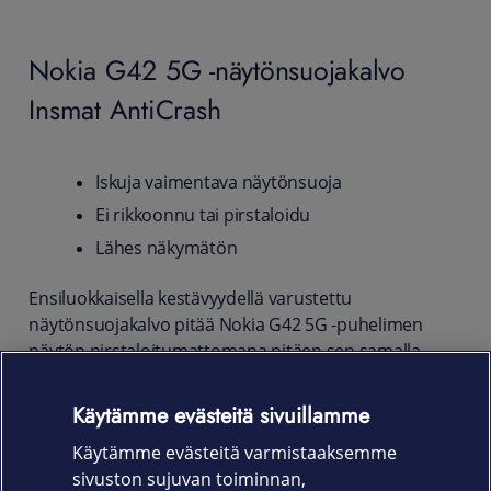
Nokia G42 5G -näytönsuojakalvo
Insmat AntiCrash
Iskuja vaimentava näytönsuoja
Ei rikkoonnu tai pirstaloidu
Lähes näkymätön
Ensiluokkaisella kestävyydellä varustettu
näytönsuojakalvo pitää Nokia G42 5G -puhelimen
näytön pirstaloitumattomana pitäen sen samalla
myös puhtaana epäpuhtauksista. Lika ja pöly jäävät
kalvon ulkopuolelle, joten näyttö pysyy aina siistinä.
Käytämme evästeitä sivuillamme
Ohut suojakalvo ei vaikuta laitteen
Käytämme evästeitä varmistaaksemme
kosketusominaisuuksiin.
sivuston sujuvan toiminnan,