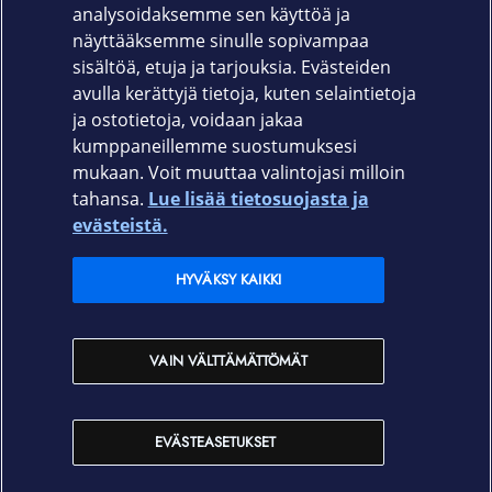
Tuotekoodi
analysoidaksemme sen käyttöä ja
näyttääksemme sinulle sopivampaa
861-1476
sisältöä, etuja ja tarjouksia. Evästeiden
avulla kerättyjä tietoja, kuten selaintietoja
ja ostotietoja, voidaan jakaa
kumppaneillemme suostumuksesi
mukaan. Voit muuttaa valintojasi milloin
tahansa.
Lue lisää tietosuojasta ja
Elisa.fi
evästeistä.
Elisa Oyj
HYVÄKSY KAIKKI
Elisan myymälät
VAIN VÄLTTÄMÄTTÖMÄT
Yhteystiedot
EVÄSTEASETUKSET
Käyttöehdot
Sopimusehdot
Tietosuojakäytäntö
Evästeasetukset