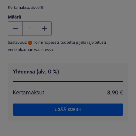
Kertamaksu, alv. 0 %
Määrä
Kentän arvo 1
Saatavuus:
Toimi nopeasti, tuotetta jäljellä rajoitetusti
verkkokaupan varastossa
Yhteensä (alv. 0 %)
8,90 €
Kertamaksut
LISÄÄ KORIIN