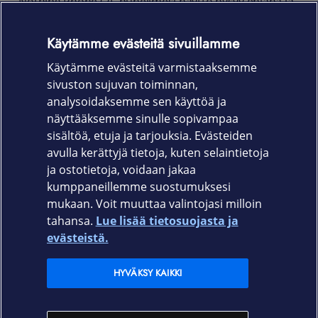
Nothing Phone (2) -puhelimesi näyttö pysyy ehjänä ja
puhtaana. Koko näyttöä suojaava, iskunkestävä ja
naarmuuntumaton suojalasi on valmistettu
Käytämme evästeitä sivuillamme
karkaistusta lasista. Näytönsuojan käsitelty pinta
Käytämme evästeitä varmistaaksemme
ehkäisee sormenjälkiä ja pitää näytön puhtaana.
sivuston sujuvan toiminnan,
Tuotekoodi
analysoidaksemme sen käyttöä ja
näyttääksemme sinulle sopivampaa
63944
sisältöä, etuja ja tarjouksia. Evästeiden
avulla kerättyjä tietoja, kuten selaintietoja
ja ostotietoja, voidaan jakaa
kumppaneillemme suostumuksesi
mukaan. Voit muuttaa valintojasi milloin
tahansa.
Lue lisää tietosuojasta ja
Elisa.fi
evästeistä.
Elisa Oyj
HYVÄKSY KAIKKI
Elisan myymälät