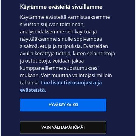
pinnoite varmistaa erinomaisen
Käytämme evästeitä sivuillamme
naarmuuntumiskestävyyden. Kaiken kaikkiaan
Käytämme evästeitä varmistaaksemme
täydellinen suoja laitteellesi.
sivuston sujuvan toiminnan,
Tuotekoodi
analysoidaksemme sen käyttöä ja
näyttääksemme sinulle sopivampaa
610100011
sisältöä, etuja ja tarjouksia. Evästeiden
avulla kerättyjä tietoja, kuten selaintietoja
ja ostotietoja, voidaan jakaa
kumppaneillemme suostumuksesi
mukaan. Voit muuttaa valintojasi milloin
tahansa.
Lue lisää tietosuojasta ja
Elisa.fi
evästeistä.
Elisa Oyj
HYVÄKSY KAIKKI
Elisan myymälät
VAIN VÄLTTÄMÄTTÖMÄT