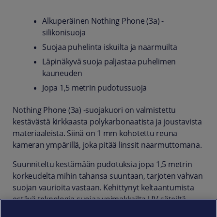
Alkuperäinen Nothing Phone (3a) -
silikonisuoja
Suojaa puhelinta iskuilta ja naarmuilta
Läpinäkyvä suoja paljastaa puhelimen
kauneuden
Jopa 1,5 metrin pudotussuoja
Nothing Phone (3a) -suojakuori on valmistettu
kestävästä kirkkaasta polykarbonaatista ja joustavista
materiaaleista. Siinä on 1 mm kohotettu reuna
kameran ympärillä, joka pitää linssit naarmuttomana.
Suunniteltu kestämään pudotuksia jopa 1,5 metrin
korkeudelta mihin tahansa suuntaan, tarjoten vahvan
suojan vaurioita vastaan. Kehittynyt keltaantumista
estävä teknologia suojaa voimakkailta UV-säteiltä
pitkäkestoisen kirkkauden takaamiseksi, ja erityinen