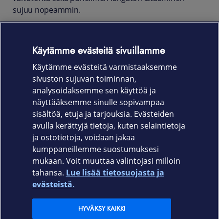
sujuu nopeammin.
Kun on latauksen aika, voit antaa puhelimen olla
kuoressaan ja kiinnittää siihen MagSafe-laturiin tai
Käytämme evästeitä sivuillamme
asettaa sen Qi-yhteensopivaan laturiin. Reunojen
materiaali on joustavaa kirkasta TPU:ta joka tarjoaa
Käytämme evästeitä varmistaaksemme
iskunkestävän suojan vahingossa tapahtuvilta
sivuston sujuvan toiminnan,
putoamisilta.
analysoidaksemme sen käyttöä ja
näyttääksemme sinulle sopivampaa
Tuotekoodi: 650-1385
sisältöä, etuja ja tarjouksia. Evästeiden
avulla kerättyjä tietoja, kuten selaintietoja
ja ostotietoja, voidaan jakaa
kumppaneillemme suostumuksesi
mukaan. Voit muuttaa valintojasi milloin
tahansa.
Lue lisää tietosuojasta ja
Elisa.fi
evästeistä.
Elisa Oyj
HYVÄKSY KAIKKI