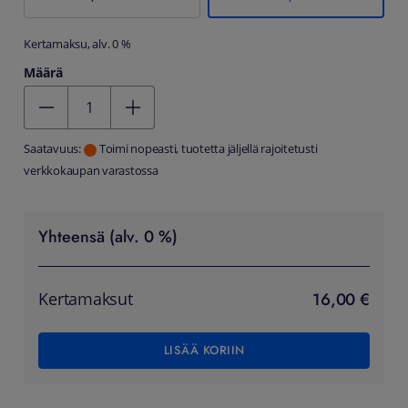
Kertamaksu, alv. 0 %
Määrä
Kentän arvo 1
Saatavuus:
Toimi nopeasti, tuotetta jäljellä rajoitetusti
verkkokaupan varastossa
Yhteensä (alv. 0 %)
16,00 €
Kertamaksut
LISÄÄ KORIIN