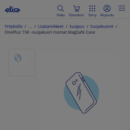
Haku
Ostoskori
Siirry
Kirjaudu
Yrityksille
Lisätarvikkeet
Suojaus
Suojakuoret
OnePlus 15R -suojakuori Insmat MagSafe Case