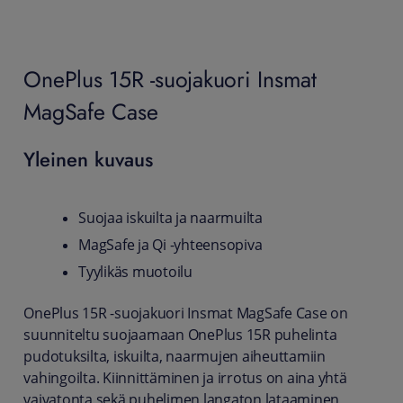
OnePlus 15R -suojakuori Insmat
MagSafe Case
Yleinen kuvaus
Suojaa iskuilta ja naarmuilta
MagSafe ja Qi -yhteensopiva
Tyylikäs muotoilu
OnePlus 15R -suojakuori Insmat MagSafe Case on
suunniteltu suojaamaan OnePlus 15R puhelinta
pudotuksilta, iskuilta, naarmujen aiheuttamiin
vahingoilta. Kiinnittäminen ja irrotus on aina yhtä
vaivatonta sekä puhelimen langaton lataaminen