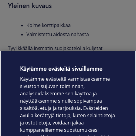
Yleinen kuvaus
Kolme korttipaikkaa
Valmistettu aidosta nahasta
Tyylikkäällä Insmatin suojakotelolla kuljetat
tärkeimmät maksukorttisi puhelimesi mukana.
Kätevän maneettikiinnityksen ansiosta suojakotelo on
Käytämme evästeitä sivuillamme
helppoa avata ja puhelimesi pysyy turvassa
naarmuilta ja kolhuilta. Suojakotelo taipuu myös
Käytämme evästeitä varmistaaksemme
telineeksi puhelimellesi kun kätesi eivät riitä
sivuston sujuvan toiminnan,
puhelimen kannatteluun.
analysoidaksemme sen käyttöä ja
näyttääksemme sinulle sopivampaa
Tuotekoodi: 650-2855
sisältöä, etuja ja tarjouksia. Evästeiden
avulla kerättyjä tietoja, kuten selaintietoja
ja ostotietoja, voidaan jakaa
kumppaneillemme suostumuksesi