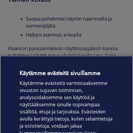
Suojaa puhelimesi näytön naarmuilta ja
sormenjäljiltä
Helppo asennus, ei kuplia
Vivancon panssarinkovan näytönsuojalasin kanssa
puhelimesi näyttö pysyy ehjänä ja puhtaana. Koko
näytön suojaava, iskunkestävä ja naarmuuntumaton
suojalasi on valmistettu karkaistusta lasista.
Käytämme evästeitä sivuillamme
Näytönsuojan käsitelty pinta ehkäisee sormenjälkiä ja
Käytämme evästeitä varmistaaksemme
pitää näytön puhtaana.
sivuston sujuvan toiminnan,
Tuotekoodi
analysoidaksemme sen käyttöä ja
näyttääksemme sinulle sopivampaa
62983
sisältöä, etuja ja tarjouksia. Evästeiden
avulla kerättyjä tietoja, kuten selaintietoja
ja ostotietoja, voidaan jakaa