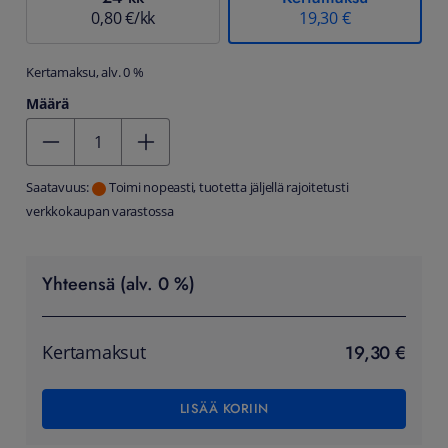
0,80 €/kk
19,30 €
Kertamaksu, alv. 0 %
Määrä
Kentän arvo 1
Saatavuus:
Toimi nopeasti, tuotetta jäljellä rajoitetusti
verkkokaupan varastossa
Yhteensä (alv. 0 %)
19,30 €
Kertamaksut
LISÄÄ KORIIN