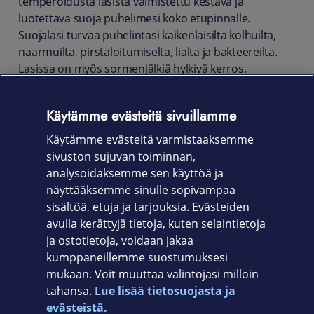
temperoidusta lasista valmistettu kestävä ja
luotettava suoja puhelimesi koko etupinnalle.
Suojalasi turvaa puhelintasi kaikenlaisilta kolhuilta,
naarmuilta, pirstaloitumiselta, lialta ja bakteereilta.
Lasissa on myös sormenjälkiä hylkivä kerros.
Suojalasi istuu näyttöön kaikenlaisten suojakuorien
Käytämme evästeitä sivuillamme
kanssa.
Käytämme evästeitä varmistaaksemme
Tuotekoodi
sivuston sujuvan toiminnan,
2741
analysoidaksemme sen käyttöä ja
näyttääksemme sinulle sopivampaa
Katso kaikki valmistajan PanzerGlass tuotteet
.
sisältöä, etuja ja tarjouksia. Evästeiden
avulla kerättyjä tietoja, kuten selaintietoja
ja ostotietoja, voidaan jakaa
kumppaneillemme suostumuksesi
mukaan. Voit muuttaa valintojasi milloin
tahansa.
Lue lisää tietosuojasta ja
Elisa.fi
evästeistä.