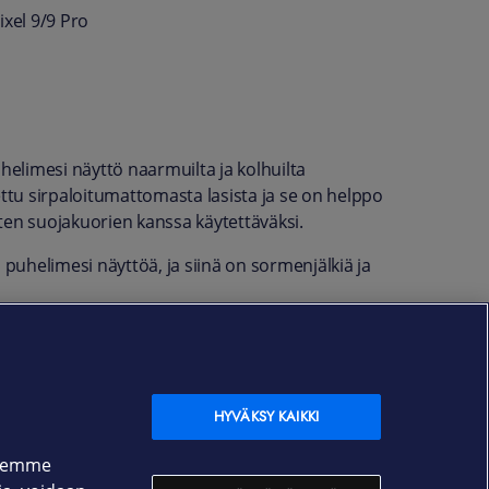
ixel 9/9 Pro
helimesi näyttö naarmuilta ja kolhuilta
ettu sirpaloitumattomasta lasista ja se on helppo
ten suojakuorien kanssa käytettäväksi.
 puhelimesi näyttöä, ja siinä on sormenjälkiä ja
HYVÄKSY KAIKKI
ksemme