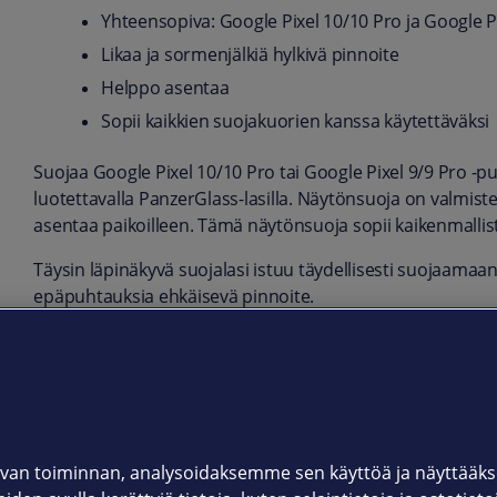
Yhteensopiva: Google Pixel 10/10 Pro ja Google P
Likaa ja sormenjälkiä hylkivä pinnoite
Helppo asentaa
Sopii kaikkien suojakuorien kanssa käytettäväksi
Suojaa Google Pixel 10/10 Pro tai Google Pixel 9/9 Pro -pu
luotettavalla PanzerGlass-lasilla. Näytönsuoja on valmist
asentaa paikoilleen. Tämä näytönsuoja sopii kaikenmallis
Täysin läpinäkyvä suojalasi istuu täydellisesti suojaamaan
epäpuhtauksia ehkäisevä pinnoite.
Tuotekoodi
4787
Katso kaikki valmistajan PanzerGlass tuotteet
.
van toiminnan, analysoidaksemme sen käyttöä ja näyttää