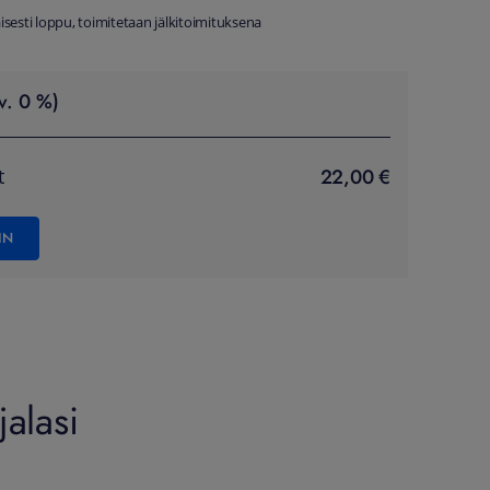
äisesti loppu, toimitetaan jälkitoimituksena
v. 0 %)
22,00 €
t
IN
alasi