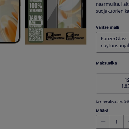
naarmuilta, lialt
suojakuorien k
Valitse malli
PanzerGlass 
näytönsuojal
Maksuaika
1
1,8
Kertamaksu, alv. 0 
Määrä
Kentän arvo 1