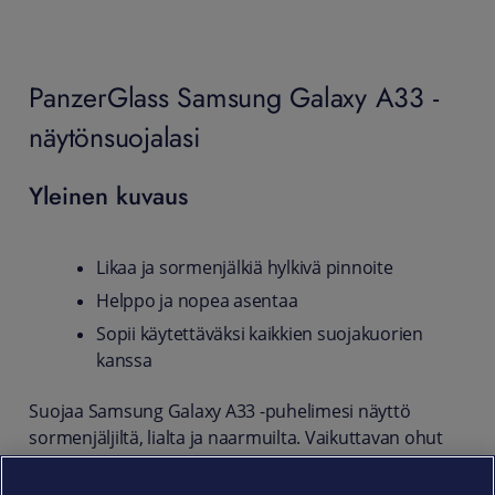
PanzerGlass Samsung Galaxy A33 -
näytönsuojalasi
Yleinen kuvaus
Likaa ja sormenjälkiä hylkivä pinnoite
Helppo ja nopea asentaa
Sopii käytettäväksi kaikkien suojakuorien
kanssa
Suojaa Samsung Galaxy A33 -puhelimesi näyttö
sormenjäljiltä, lialta ja naarmuilta. Vaikuttavan ohut
näytönsuoja on valmistettu sirpaloitumattomasta
lasista. Helposti asennettava näytönsuoja sopii