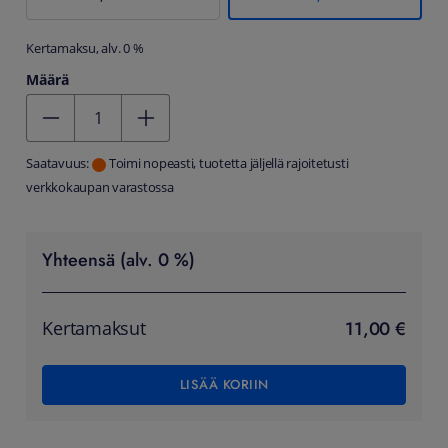
Kertamaksu, alv. 0 %
Määrä
Kentän arvo 1
Saatavuus:
Toimi nopeasti, tuotetta jäljellä rajoitetusti
verkkokaupan varastossa
Yhteensä (alv. 0 %)
11,00 €
Kertamaksut
LISÄÄ KORIIN