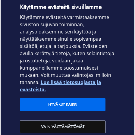
Käytämme evästeitä sivuillamme
käytettäväksi kaikenmallisten suojakuorien kanssa.
Käytämme evästeitä varmistaaksemme
Tuotekoodi
sivuston sujuvan toiminnan,
7291
analysoidaksemme sen käyttöä ja
näyttääksemme sinulle sopivampaa
Katso kaikki valmistajan PanzerGlass tuotteet
.
sisältöä, etuja ja tarjouksia. Evästeiden
avulla kerättyjä tietoja, kuten selaintietoja
ja ostotietoja, voidaan jakaa
kumppaneillemme suostumuksesi
mukaan. Voit muuttaa valintojasi milloin
tahansa.
Lue lisää tietosuojasta ja
Elisa.fi
evästeistä.
Elisa Oyj
HYVÄKSY KAIKKI
Elisan myymälät
VAIN VÄLTTÄMÄTTÖMÄT