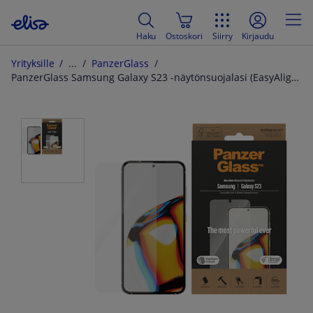
Haku
Ostoskori
Siirry
Kirjaudu
Yrityksille
PanzerGlass
PanzerGlass Samsung Galaxy S23 -näytönsuojalasi (EasyAligner)