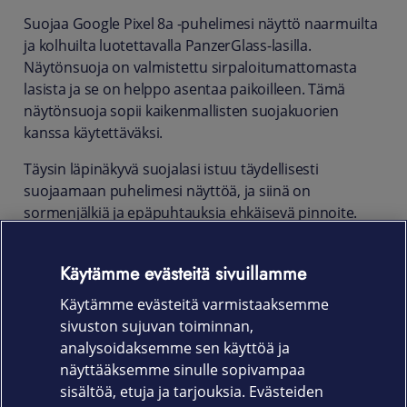
Suojaa Google Pixel 8a -puhelimesi näyttö naarmuilta
ja kolhuilta luotettavalla PanzerGlass-lasilla.
Näytönsuoja on valmistettu sirpaloitumattomasta
lasista ja se on helppo asentaa paikoilleen. Tämä
näytönsuoja sopii kaikenmallisten suojakuorien
kanssa käytettäväksi.
Täysin läpinäkyvä suojalasi istuu täydellisesti
suojaamaan puhelimesi näyttöä, ja siinä on
sormenjälkiä ja epäpuhtauksia ehkäisevä pinnoite.
Pakkauksessa on mukana asennusta helpottava
Käytämme evästeitä sivuillamme
EasyAligner-kehikko
Käytämme evästeitä varmistaaksemme
Tuotekoodi
sivuston sujuvan toiminnan,
7315
analysoidaksemme sen käyttöä ja
näyttääksemme sinulle sopivampaa
Katso kaikki valmistajan PanzerGlass tuotteet
.
sisältöä, etuja ja tarjouksia. Evästeiden