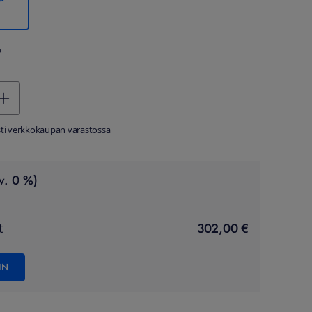
%
sti verkkokaupan varastossa
v. 0 %)
302,00 €
t
IN