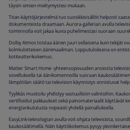
täysin omien mieltymystesi mukaan.
Titan-käyttöjärjestelmä tuo suosikkisisällöt helposti saatav
dokumenteista draamaan. Aurora-gallerian avulla televisi
toiminnolla voit jakaa kuvia puhelimestasi suoraan suurel
Dolby Atmos toistaa äänen juuri sellaisena kuin tekijät ov
kolmiulotteisen äänimaailman. Lopputuloksena on enti
kotiteatterikokemus.
Matter Smart Home -yhteensopivuuden ansiosta televisio su
sovelluksella tai äänikomennoilla suoraan kaukosäätime
lämpötilan säätö tai television käynnistys onnistuvat hel
Tyylikäs muotoilu yhdistyy vastuullisiin valintoihin. Kauk
sertifioidut pakkaukset sekä painomateriaalit käyttävät k
energiankulutusta nopeasti yhdellä painalluksella.
EasyLink-teknologian avulla voit ohjata televisiota, soundb
kaukosäätimellä. Näin käyttökokemus pysyy yksinkertaisen