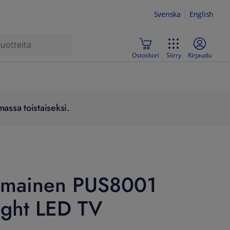
Svenska
English
Ostoskori
Siirry
Kirjaudu
assa toistaiseksi.
umainen PUS8001
ight LED TV