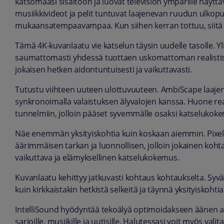
katsomaasi sisältöön ja luovat television ympärille näyttä
musiikkivideot ja pelit tuntuvat laajenevan ruudun ulkopuo
mukaansatempaavampaa. Kun siihen kerran tottuu, siitä 
Tämä 4K-kuvanlaatu vie katselun täysin uudelle tasolle. Y
saumattomasti yhdessä tuottaen uskomattoman realistisia j
jokaisen hetken aidontuntuisesti ja vaikuttavasti.
Tutustu viihteen uuteen ulottuvuuteen. AmbiScape laajen
synkronoimalla valaistuksen älyvalojen kanssa. Huone reago
tunnelmiin, jolloin pääset syvemmälle osaksi katselukok
Näe enemmän yksityiskohtia kuin koskaan aiemmin. Pixel 
äärimmäisen tarkan ja luonnollisen, jolloin jokainen koht
vaikuttava ja elämyksellinen katselukokemus.
Kuvanlaatu kehittyy jatkuvasti kohtaus kohtaukselta. Syvät
kuin kirkkaistakin hetkistä selkeitä ja täynnä yksityiskohtia
IntelliSound hyödyntää tekoälyä optimoidakseen äänen auto
sarjoille, musiikille ja uutisille. Halutessasi voit myös vali