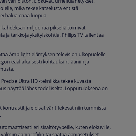
vän väriloiston. Elokuvat, urheilulähetykset,
lelle, mikä tekee katselusta entistä
ei halua enää luopua.
li kahdeksan miljoonaa pikseliä toimivat
a tarkkoja yksityiskohtia. Philips TV tallentaa
taa Ambilight-elämyksen television ulkopuolelle
i reaaliaikaisesti kohtauksiin, ääniin ja
emusta.
Precise Ultra HD -tekniikka tekee kuvasta
aus näyttää lähes todelliselta. Lopputuloksena on
 kontrastit ja eloisat värit tekevät niin tummista
.
maattisesti eri sisältötyypeille, kuten elokuville,
ta valmiin ääniprofiilin tai säätää ääniasetukset