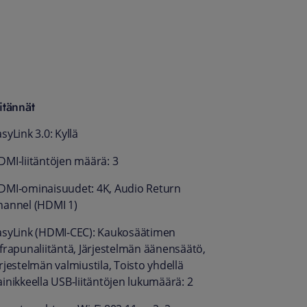
itännät
syLink 3.0: Kyllä
DMI-liitäntöjen määrä: 3
DMI-ominaisuudet: 4K, Audio Return
hannel (HDMI 1)
asyLink (HDMI-CEC): Kaukosäätimen
nfrapunaliitäntä, Järjestelmän äänensäätö,
rjestelmän valmiustila, Toisto yhdellä
ainikkeella USB-liitäntöjen lukumäärä: 2