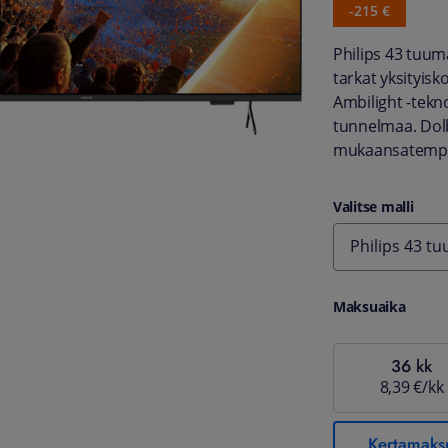
-215 €
Philips 43 tuum
tarkat yksityis
Ambilight -tekn
tunnelmaa. Dolb
mukaansatempa
Valitse malli
Philips 43 t
Maksuaika
36 kk
8,39 €/kk
Kertamaks