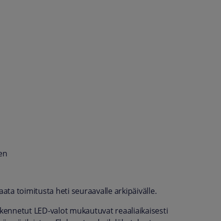
en
ta toimitusta heti seuraavalle arkipäivälle.
ennetut LED-valot mukautuvat reaaliaikaisesti