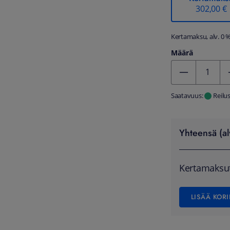
302,00 €
Kertamaksu, alv. 0 
Määrä
Kentän arvo 1
Saatavuus:
Reilu
Yhteensä (al
Kertamaksu
LISÄÄ KORI