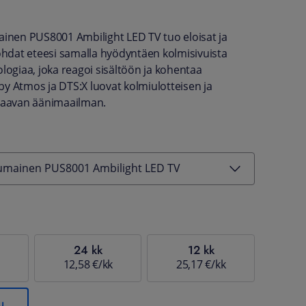
ainen PUS8001 Ambilight LED TV tuo eloisat ja
kohdat eteesi samalla hyödyntäen kolmisivuista
ologiaa, joka reagoi sisältöön ja kohentaa
y Atmos ja DTS:X luovat kolmiulotteisen ja
avan äänimaailman.
uumainen PUS8001 Ambilight LED TV
24 kk
12 kk
12,58 €/kk
25,17 €/kk
u