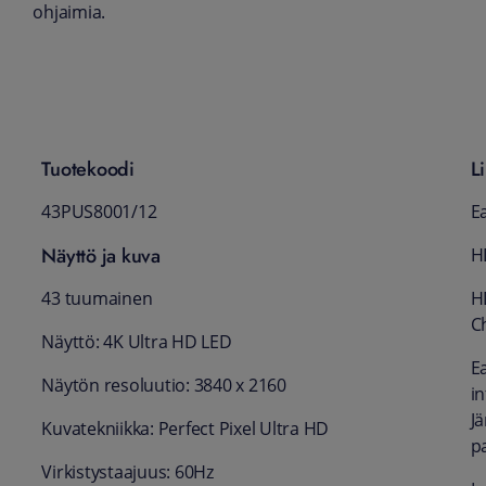
ohjaimia.
Tuotekoodi
Li
43PUS8001/12
Ea
Näyttö ja kuva
H
43 tuumainen
H
C
Näyttö: 4K Ultra HD LED
E
Näytön resoluutio: 3840 x 2160
i
Jä
Kuvatekniikka: Perfect Pixel Ultra HD
p
Virkistystaajuus: 60Hz