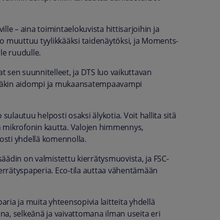
ille – aina toimintaelokuvista hittisarjoihin ja
o muuttuu tyylikkääksi taidenäytöksi, ja Moments-
le ruudulle.
at sen suunnitelleet, ja DTS luo vaikuttavan
stäkin aidompi ja mukaansatempaavampi
lautuu helposti osaksi älykotia. Voit hallita sitä
n mikrofonin kautta. Valojen himmennys,
posti yhdellä komennolla.
osäädin on valmistettu kierrätysmuovista, ja FSC-
ierrätyspaperia. Eco-tila auttaa vähentämään
aria ja muita yhteensopivia laitteita yhdellä
a, selkeänä ja vaivattomana ilman useita eri