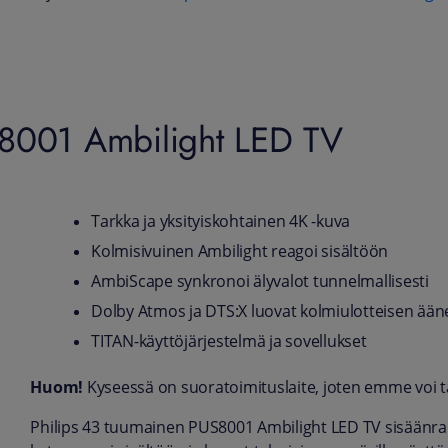
S8001 Ambilight LED TV
Tarkka ja yksityiskohtainen 4K -kuva
Kolmisivuinen Ambilight reagoi sisältöön
AmbiScape synkronoi älyvalot tunnelmallisesti
Dolby Atmos ja DTS:X luovat kolmiulotteisen ään
TITAN-käyttöjärjestelmä ja sovellukset
Huom!
Kyseessä on suoratoimituslaite, joten emme voi taa
Philips 43 tuumainen PUS8001 Ambilight LED TV sisäänrak