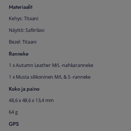
Materiaalit
Kehys: Titaani
Näyttö: Safiirilasi
Bezel: Titaani
Ranneke
1 x Autumn Leather M/L -nahkaranneke
1 x Musta silikoninen M/L & S -ranneke
Koko ja paino
48,6 x 48,6 x 13,4 mm
64 g
GPS