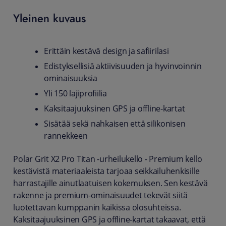
Yleinen kuvaus
Erittäin kestävä design ja safiirilasi
Edistyksellisiä aktiivisuuden ja hyvinvoinnin
ominaisuuksia
Yli 150 lajiprofiilia
Kaksitaajuuksinen GPS ja offline-kartat
Sisätää sekä nahkaisen että silikonisen
rannekkeen
Polar Grit X2 Pro Titan -urheilukello - Premium kello
kestävistä materiaaleista tarjoaa seikkailuhenkisille
harrastajille ainutlaatuisen kokemuksen. Sen kestävä
rakenne ja premium-ominaisuudet tekevät siitä
luotettavan kumppanin kaikissa olosuhteissa.
Kaksitaajuuksinen GPS ja offline-kartat takaavat, että