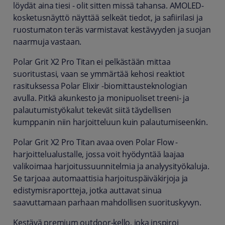
löydät aina tiesi - olit sitten missä tahansa. AMOLED-
kosketusnäyttö näyttää selkeät tiedot, ja safiirilasi ja
ruostumaton teräs varmistavat kestävyyden ja suojan
naarmuja vastaan.
Polar Grit X2 Pro Titan ei pelkästään mittaa
suoritustasi, vaan se ymmärtää kehosi reaktiot
rasituksessa Polar Elixir -biomittausteknologian
avulla. Pitkä akunkesto ja monipuoliset treeni- ja
palautumistyökalut tekevät siitä täydellisen
kumppanin niin harjoitteluun kuin palautumiseenkin.
Polar Grit X2 Pro Titan avaa oven Polar Flow -
harjoittelualustalle, jossa voit hyödyntää laajaa
valikoimaa harjoitussuunnitelmia ja analyysityökaluja.
Se tarjoaa automaattisia harjoituspäiväkirjoja ja
edistymisraportteja, jotka auttavat sinua
saavuttamaan parhaan mahdollisen suorituskyvyn.
Kestävä premium outdoor-kello, joka inspiroi