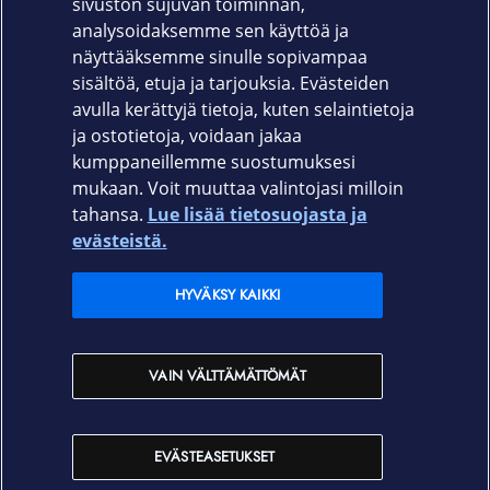
sivuston sujuvan toiminnan,
Takuu
analysoidaksemme sen käyttöä ja
näyttääksemme sinulle sopivampaa
Valmistajan myöntämä 24 kk takuu
sisältöä, etuja ja tarjouksia. Evästeiden
avulla kerättyjä tietoja, kuten selaintietoja
ja ostotietoja, voidaan jakaa
kumppaneillemme suostumuksesi
mukaan. Voit muuttaa valintojasi milloin
tahansa.
Lue lisää tietosuojasta ja
Elisa.fi
evästeistä.
Elisa Oyj
HYVÄKSY KAIKKI
Elisan myymälät
VAIN VÄLTTÄMÄTTÖMÄT
Yhteystiedot
EVÄSTEASETUKSET