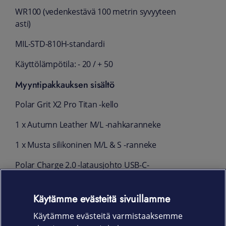
WR100 (vedenkestävä 100 metrin syvyyteen
asti)
MIL-STD-810H-standardi
Käyttölämpötila: - 20 / + 50
Myyntipakkauksen sisältö
Polar Grit X2 Pro Titan -kello
1 x Autumn Leather M/L -nahkaranneke
1 x Musta silikoninen M/L & S -ranneke
Polar Charge 2.0 ‑latausjohto USB-C-
liittimellä
Käytämme evästeitä sivuillamme
Käyttöopas
Käytämme evästeitä varmistaaksemme
Tietolehtinen