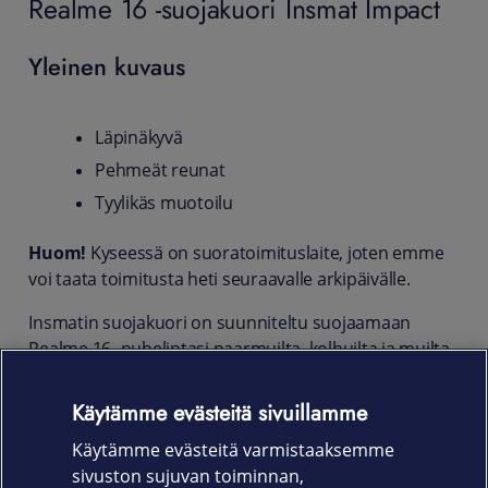
Realme 16 -suojakuori Insmat Impact
Yleinen kuvaus
Läpinäkyvä
Pehmeät reunat
Tyylikäs muotoilu
Huom!
Kyseessä on suoratoimituslaite, joten emme
voi taata toimitusta heti seuraavalle arkipäivälle.
Insmatin suojakuori on suunniteltu suojaamaan
Realme 16 -puhelintasi naarmuilta, kolhuilta ja muilta
arjen iskuilta. Kuori on nopeaa ja vaivatonta asentaa
paikoilleen, ja sen pehmeät sekä joustavat reunat
Käytämme evästeitä sivuillamme
auttavat vaimentamaan iskuja tehokkaasti, jos
Käytämme evästeitä varmistaaksemme
puhelin putoaa vahingossa kovalle alustalle.
sivuston sujuvan toiminnan,