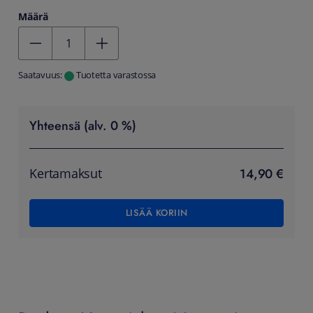
Määrä
Kentän arvo 1
Saatavuus:
Tuotetta varastossa
Yhteensä (alv. 0 %)
14,90 €
Kertamaksut
LISÄÄ KORIIN