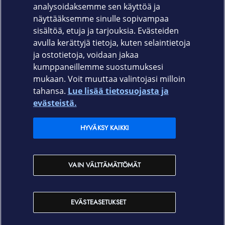
Tuotekoodi
analysoidaksemme sen käyttöä ja
näyttääksemme sinulle sopivampaa
650-1426
sisältöä, etuja ja tarjouksia. Evästeiden
avulla kerättyjä tietoja, kuten selaintietoja
ja ostotietoja, voidaan jakaa
kumppaneillemme suostumuksesi
mukaan. Voit muuttaa valintojasi milloin
tahansa.
Lue lisää tietosuojasta ja
Elisa.fi
evästeistä.
Elisa Oyj
HYVÄKSY KAIKKI
Elisan myymälät
VAIN VÄLTTÄMÄTTÖMÄT
Yhteystiedot
EVÄSTEASETUKSET
Käyttöehdot
Sopimusehdot
Tietosuojakäytäntö
Evästeasetukset