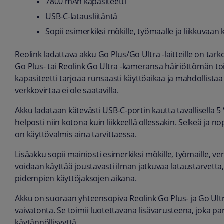
7800 mAh kapasiteetti
USB-C-latausliitäntä
Sopii esimerkiksi mökille, työmaalle ja liikkuvaan
Reolink ladattava akku Go Plus/Go Ultra -laitteille on tarko
Go Plus- tai Reolink Go Ultra -kameransa häiriöttömän to
kapasiteetti tarjoaa runsaasti käyttöaikaa ja mahdollist
verkkovirtaa ei ole saatavilla.
Akku ladataan kätevästi USB-C-portin kautta tavallisella 5 
helposti niin kotona kuin liikkeellä ollessakin. Selkeä ja 
on käyttövalmis aina tarvittaessa.
Lisäakku sopii mainiosti esimerkiksi mökille, työmaille,
voidaan käyttää joustavasti ilman jatkuvaa lataustarvetta
pidempien käyttöjaksojen aikana.
Akku on suoraan yhteensopiva Reolink Go Plus- ja Go Ul
vaivatonta. Se toimii luotettavana lisävarusteena, joka 
käytännöllisyyttä.