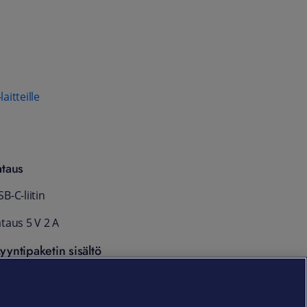
aitteille
ataus
B-C-liitin
taus 5 V 2 A
yyntipaketin sisältö
eolink Go USB-C -akku
akuu