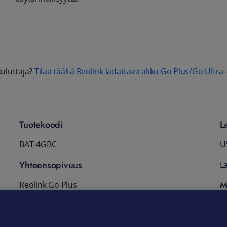
kuluttaja?
Tilaa täältä Reolink ladattava akku Go Plus/Go Ultra -l
Tuotekoodi
L
BAT-4GBC
US
Yhteensopivuus
La
M
Reolink Go Plus
Reolink Go Ultra
R
Akku
T