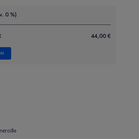
v. 0 %)
44,00 €
t
IN
meroille