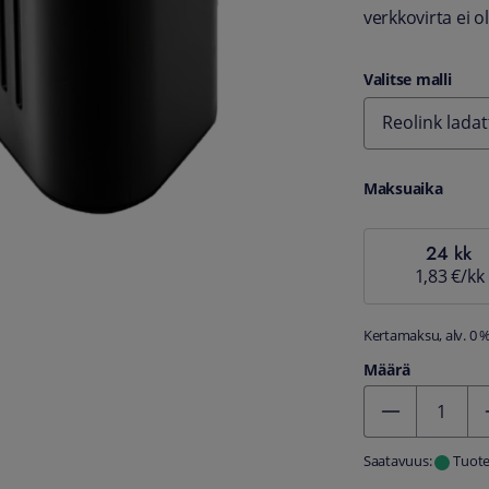
verkkovirta ei ol
Valitse malli
Reolink ladat
Maksuaika
24 kk
1,83 €/kk
Kertamaksu, alv. 0 
Määrä
Kentän arvo 1
Saatavuus:
Tuote