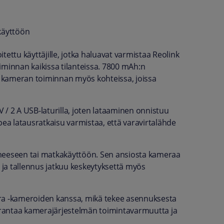
 käyttöön
itettu käyttäjille, jotka haluavat varmistaa Reolink
iminnan kaikissa tilanteissa. 7800 mAh:n
aa kameran toiminnan myös kohteissa, joissa
V / 2 A USB-laturilla, joten lataaminen onnistuu
nopea latausratkaisu varmistaa, että varavirtalähde
 veneeseen tai matkakäyttöön. Sen ansiosta kameraa
, ja tallennus jatkuu keskeytyksettä myös
tra -kameroiden kanssa, mikä tekee asennuksesta
parantaa kamerajärjestelmän toimintavarmuutta ja