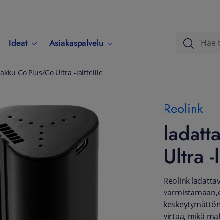
Ideat
Asiakaspalvelu
akku Go Plus/Go Ultra -laitteille
Reolink
ladatt
Ultra -l
Reolink ladattav
varmistamaan,et
keskeytymättömä
virtaa, mikä ma