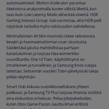
automaattisesti. Motion Xcelerator parantaa
liiketoistoa analysoimalla kuvien välistä liikettä, kun
taas Auto Low Latency Mode vähentää viivettä. HDR
Gaming Interest Group -tuki varmistaa, että HDR-pelit
näyttävät tarkoilta myös valoisuuden vaihdellessa.
Minimalistinen AirSlim-muotoilu tekee televisiosta
kevyen ja huomaamattoman osan sisustusta.
Säädettävä jalusta mahdollistaa parhaan
katselukulman ja tarjoaa tilaa esimerkiksi
soundbarille. One UI Tizen -käyttöliittymä on
intuitiivinen ja turvallinen, ja Samsung Knox suojaa
laitettasi. Seitsemän vuoden Tizen-päivitystuki takaa
pitkän käyttöiän.
Smart Hub kokoaa suosikkisovelluksesi yhteen
paikkaan, ja Samsung TV Plus tarjoaa ilmaista sisältöä
aina elokuvista urheiluun. Pelaa pilvipalveluiden,
kuten Xbox Game Passin, kautta ilman erillistä