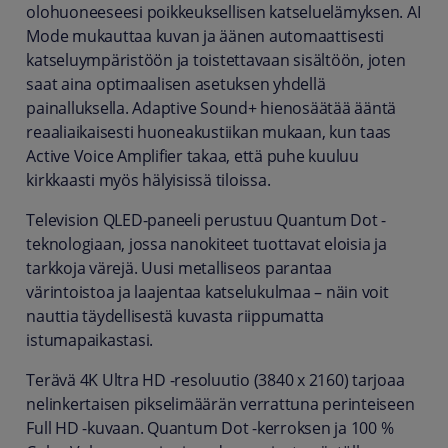
olohuoneeseesi poikkeuksellisen katseluelämyksen. AI
Mode mukauttaa kuvan ja äänen automaattisesti
katseluympäristöön ja toistettavaan sisältöön, joten
saat aina optimaalisen asetuksen yhdellä
painalluksella. Adaptive Sound+ hienosäätää ääntä
reaaliaikaisesti huoneakustiikan mukaan, kun taas
Active Voice Amplifier takaa, että puhe kuuluu
kirkkaasti myös hälyisissä tiloissa.
Television QLED-paneeli perustuu Quantum Dot -
teknologiaan, jossa nanokiteet tuottavat eloisia ja
tarkkoja värejä. Uusi metalliseos parantaa
värintoistoa ja laajentaa katselukulmaa – näin voit
nauttia täydellisestä kuvasta riippumatta
istumapaikastasi.
Terävä 4K Ultra HD -resoluutio (3840 x 2160) tarjoaa
nelinkertaisen pikselimäärän verrattuna perinteiseen
Full HD -kuvaan. Quantum Dot -kerroksen ja 100 %