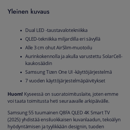
Yleinen kuvaus
Dual LED -taustavalotekniikka
QLED-tekniikka miljardilla eri sävyllä
Alle 3 cm ohut AirSlim-muotoilu
Aurinkokennolla ja akulla varustettu SolarCell-
kaukosäädin
Samsung Tizen One UI -käyttöjärjestelmä
7 vuoden käyttöjärjestelmäpäivitykset
Huom!
Kyseessä on suoratoimituslaite, joten emme
voi taata toimitusta heti seuraavalle arkipäivälle.
Samsung 55 tuumainen Q8FA QLED 4K Smart TV
(2025) yhdistää ensiluokkaisen kuvanlaadun, tekoälyn
hyödyntämisen ja tyylikkään designin, tuoden