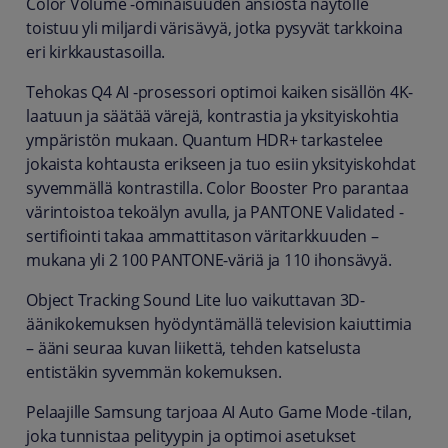
Color Volume -ominaisuuden ansiosta näytölle
toistuu yli miljardi värisävyä, jotka pysyvät tarkkoina
eri kirkkaustasoilla.
Tehokas Q4 AI -prosessori optimoi kaiken sisällön 4K-
laatuun ja säätää värejä, kontrastia ja yksityiskohtia
ympäristön mukaan. Quantum HDR+ tarkastelee
jokaista kohtausta erikseen ja tuo esiin yksityiskohdat
syvemmällä kontrastilla. Color Booster Pro parantaa
värintoistoa tekoälyn avulla, ja PANTONE Validated -
sertifiointi takaa ammattitason väritarkkuuden –
mukana yli 2 100 PANTONE-väriä ja 110 ihonsävyä.
Object Tracking Sound Lite luo vaikuttavan 3D-
äänikokemuksen hyödyntämällä television kaiuttimia
– ääni seuraa kuvan liikettä, tehden katselusta
entistäkin syvemmän kokemuksen.
Pelaajille Samsung tarjoaa AI Auto Game Mode -tilan,
joka tunnistaa pelityypin ja optimoi asetukset