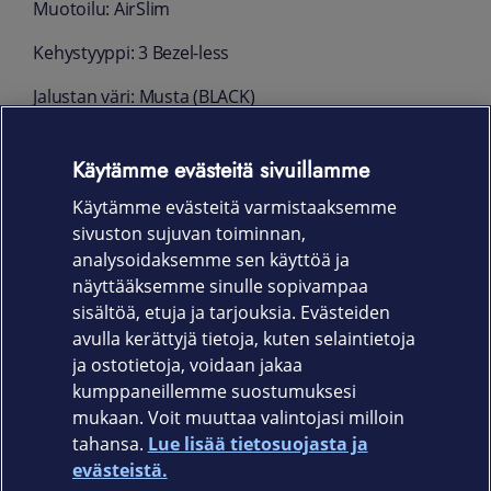
Muotoilu: AirSlim
Kehystyyppi: 3 Bezel-less
Jalustan väri: Musta (BLACK)
Mitat ja paino
Käytämme evästeitä sivuillamme
965,5 x 614,7 x 198,4 mm ja 8,2 kg - ilman
Käytämme evästeitä varmistaaksemme
jalustaa
sivuston sujuvan toiminnan,
965,5 x 559,4 x 25,7 mm ja 7,9 kg - jalustalla
analysoidaksemme sen käyttöä ja
näyttääksemme sinulle sopivampaa
VESA: 200 x 200
sisältöä, etuja ja tarjouksia. Evästeiden
avulla kerättyjä tietoja, kuten selaintietoja
ja ostotietoja, voidaan jakaa
kumppaneillemme suostumuksesi
mukaan. Voit muuttaa valintojasi milloin
tahansa.
Lue lisää tietosuojasta ja
Elisa.fi
evästeistä.