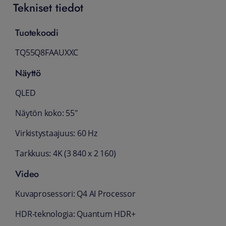
Tekniset tiedot
Tuotekoodi
TQ55Q8FAAUXXC
Näyttö
QLED
Näytön koko: 55"
Virkistystaajuus: 60 Hz
Tarkkuus: 4K (3 840 x 2 160)
Video
Kuvaprosessori: Q4 AI Processor
HDR-teknologia: Quantum HDR+