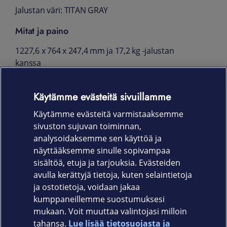
Jalustan väri: TITAN GRAY
Mitat ja paino
1227,6 x 764 x 247,4 mm ja 17,2 kg -jalustan
kanssa
1227,6 x 706,2 x 47,2 mm ja 16,4 kg - ilman
Käytämme evästeitä sivuillamme
jalustaa
Käytämme evästeitä varmistaaksemme
VESA 200 X 200
sivuston sujuvan toiminnan,
Takuu
analysoidaksemme sen käyttöä ja
näyttääksemme sinulle sopivampaa
24 kk
sisältöä, etuja ja tarjouksia. Evästeiden
avulla kerättyjä tietoja, kuten selaintietoja
ja ostotietoja, voidaan jakaa
kumppaneillemme suostumuksesi
mukaan. Voit muuttaa valintojasi milloin
tahansa.
Lue lisää tietosuojasta ja