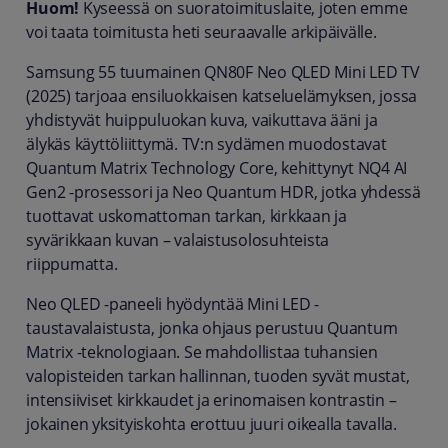
Huom!
Kyseessä on suoratoimituslaite, joten emme
voi taata toimitusta heti seuraavalle arkipäivälle.
Samsung 55 tuumainen QN80F Neo QLED Mini LED TV
(2025) tarjoaa ensiluokkaisen katseluelämyksen, jossa
yhdistyvät huippuluokan kuva, vaikuttava ääni ja
älykäs käyttöliittymä. TV:n sydämen muodostavat
Quantum Matrix Technology Core, kehittynyt NQ4 AI
Gen2 -prosessori ja Neo Quantum HDR, jotka yhdessä
tuottavat uskomattoman tarkan, kirkkaan ja
syvärikkaan kuvan – valaistusolosuhteista
riippumatta.
Neo QLED -paneeli hyödyntää Mini LED -
taustavalaistusta, jonka ohjaus perustuu Quantum
Matrix -teknologiaan. Se mahdollistaa tuhansien
valopisteiden tarkan hallinnan, tuoden syvät mustat,
intensiiviset kirkkaudet ja erinomaisen kontrastin –
jokainen yksityiskohta erottuu juuri oikealla tavalla.