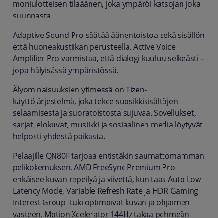
moniulotteisen tilaäänen, joka ympäröi katsojan joka
suunnasta.
Adaptive Sound Pro säätää äänentoistoa sekä sisällön
että huoneakustiikan perusteella. Active Voice
Amplifier Pro varmistaa, että dialogi kuuluu selkeästi –
jopa hälyisässä ympäristössä.
Älyominaisuuksien ytimessä on Tizen-
käyttöjärjestelmä, joka tekee suosikkisisältöjen
selaamisesta ja suoratoistosta sujuvaa. Sovellukset,
sarjat, elokuvat, musiikki ja sosiaalinen media löytyvät
helposti yhdestä paikasta.
Pelaajille QN80F tarjoaa entistäkin saumattomamman
pelikokemuksen. AMD FreeSync Premium Pro
ehkäisee kuvan repeilyä ja viivettä, kun taas Auto Low
Latency Mode, Variable Refresh Rate ja HDR Gaming
Interest Group -tuki optimoivat kuvan ja ohjaimen
vasteen. Motion Xcelerator 144Hz takaa pehmeän