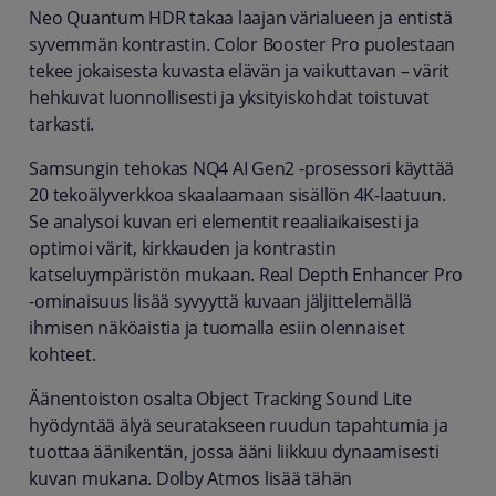
Neo Quantum HDR takaa laajan värialueen ja entistä
syvemmän kontrastin. Color Booster Pro puolestaan
tekee jokaisesta kuvasta elävän ja vaikuttavan – värit
hehkuvat luonnollisesti ja yksityiskohdat toistuvat
tarkasti.
Samsungin tehokas NQ4 AI Gen2 -prosessori käyttää
20 tekoälyverkkoa skaalaamaan sisällön 4K-laatuun.
Se analysoi kuvan eri elementit reaaliaikaisesti ja
optimoi värit, kirkkauden ja kontrastin
katseluympäristön mukaan. Real Depth Enhancer Pro
-ominaisuus lisää syvyyttä kuvaan jäljittelemällä
ihmisen näköaistia ja tuomalla esiin olennaiset
kohteet.
Äänentoiston osalta Object Tracking Sound Lite
hyödyntää älyä seuratakseen ruudun tapahtumia ja
tuottaa äänikentän, jossa ääni liikkuu dynaamisesti
kuvan mukana. Dolby Atmos lisää tähän