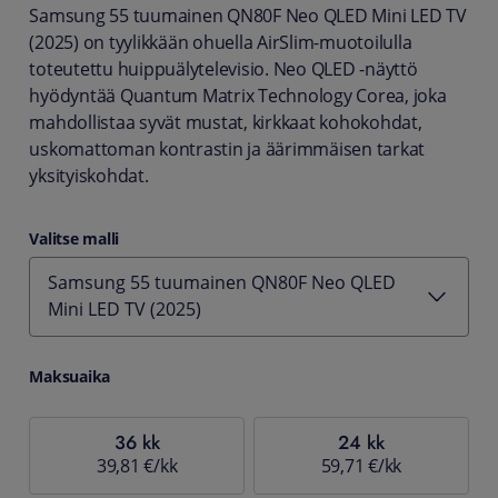
Samsung 55 tuumainen QN80F Neo QLED Mini LED TV
(2025) on tyylikkään ohuella AirSlim-muotoilulla
toteutettu huippuälytelevisio. Neo QLED -näyttö
hyödyntää Quantum Matrix Technology Corea, joka
mahdollistaa syvät mustat, kirkkaat kohokohdat,
uskomattoman kontrastin ja äärimmäisen tarkat
yksityiskohdat.
Valitse malli
Samsung 55 tuumainen QN80F Neo QLED
Mini LED TV (2025)
Maksuaika
36 kk
24 kk
39,81 €/kk
59,71 €/kk