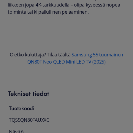
liikkeen jopa 4K-tarkkuudella – olipa kyseessä nopea
toiminta tai kilpailullinen pelaaminen.
Oletko kuluttaja? Tilaa täältä
Samsung 55 tuumainen
QN80F Neo QLED Mini LED TV (2025)
Tekniset tiedot
Tuotekoodi
TQ55QN80FAUXXC
Näyttö