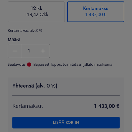
12 kk
Kertamaksu
119,42 €/kk
1 433,00 €
Kertamaksu, alv. 0 %
Määrä
Kentän arvo 1
Saatavuus:
Tilapäisesti loppu, toimitetaan jälkitoimituksena
Yhteensä (alv. 0 %)
1 433,00 €
Kertamaksut
LISÄÄ KORIIN