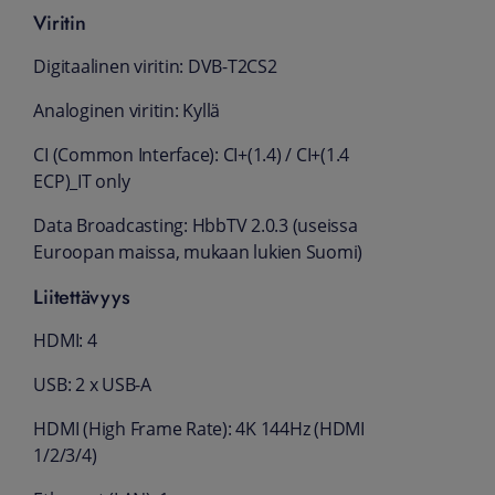
Viritin
Digitaalinen viritin: DVB-T2CS2
Analoginen viritin: Kyllä
CI (Common Interface): CI+(1.4) / CI+(1.4
ECP)_IT only
Data Broadcasting: HbbTV 2.0.3 (useissa
Euroopan maissa, mukaan lukien Suomi)
Liitettävyys
HDMI: 4
USB: 2 x USB-A
HDMI (High Frame Rate): 4K 144Hz (HDMI
1/2/3/4)