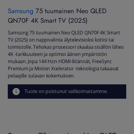
Samsung
75 tuumainen Neo QLED
QN70F 4K Smart TV (2025)
Samsung 75 tuumainen Neo QLED QN70F 4K Smart
TV (2025) on nappivalinta älytelevisioksi kotiisi tai
toimistolle. Tehokas prosessori skaalaa sisällön lähes
4K -tarkkuuteen ja optimoi äänen ympäristön
mukaan. Jopa 144 Hz:n HDMI-liitännät, FreeSync
Premium ja Motion Xcelerator -teknologia takaavat
pelaajille sulavan kokemuksen.
Tuote on poistunut valikoimastamme.