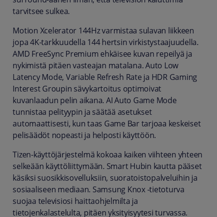
tarvitsee sulkea.
Motion Xcelerator 144Hz varmistaa sulavan liikkeen
jopa 4K-tarkkuudella 144 hertsin virkistystaajuudella.
AMD FreeSync Premium ehkäisee kuvan repeilyä ja
nykimistä pitäen vasteajan matalana. Auto Low
Latency Mode, Variable Refresh Rate ja HDR Gaming
Interest Groupin sävykartoitus optimoivat
kuvanlaadun pelin aikana. AI Auto Game Mode
tunnistaa pelityypin ja säätää asetukset
automaattisesti, kun taas Game Bar tarjoaa keskeiset
pelisäädöt nopeasti ja helposti käyttöön.
Tizen-käyttöjärjestelmä kokoaa kaiken viihteen yhteen
selkeään käyttöliittymään. Smart Hubin kautta pääset
käsiksi suosikkisovelluksiin, suoratoistopalveluihin ja
sosiaaliseen mediaan. Samsung Knox -tietoturva
suojaa televisiosi haittaohjelmilta ja
tietojenkalastelulta, pitäen yksityisyytesi turvassa.