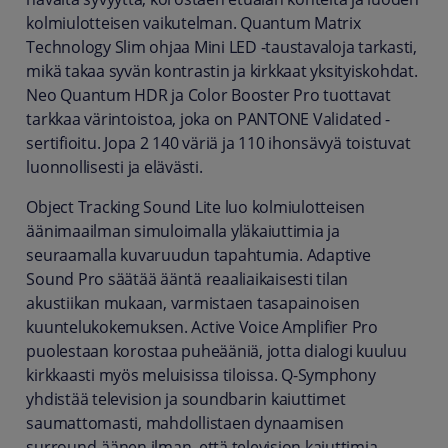
kolmiulotteisen vaikutelman. Quantum Matrix
Technology Slim ohjaa Mini LED -taustavaloja tarkasti,
mikä takaa syvän kontrastin ja kirkkaat yksityiskohdat.
Neo Quantum HDR ja Color Booster Pro tuottavat
tarkkaa värintoistoa, joka on PANTONE Validated -
sertifioitu. Jopa 2 140 väriä ja 110 ihonsävyä toistuvat
luonnollisesti ja elävästi.
Object Tracking Sound Lite luo kolmiulotteisen
äänimaailman simuloimalla yläkaiuttimia ja
seuraamalla kuvaruudun tapahtumia. Adaptive
Sound Pro säätää ääntä reaaliaikaisesti tilan
akustiikan mukaan, varmistaen tasapainoisen
kuuntelukokemuksen. Active Voice Amplifier Pro
puolestaan korostaa puheääniä, jotta dialogi kuuluu
kirkkaasti myös meluisissa tiloissa. Q-Symphony
yhdistää television ja soundbarin kaiuttimet
saumattomasti, mahdollistaen dynaamisen
surround-äänen ilman, että television kaiuttimia