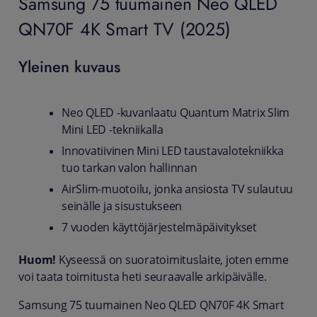
Samsung 75 tuumainen Neo QLED
QN70F 4K Smart TV (2025)
Yleinen kuvaus
Neo QLED -kuvanlaatu Quantum Matrix Slim
Mini LED -tekniikalla
Innovatiivinen Mini LED taustavalotekniikka
tuo tarkan valon hallinnan
AirSlim-muotoilu, jonka ansiosta TV sulautuu
seinälle ja sisustukseen
7 vuoden käyttöjärjestelmäpäivitykset
Huom!
Kyseessä on suoratoimituslaite, joten emme
voi taata toimitusta heti seuraavalle arkipäivälle.
Samsung 75 tuumainen Neo QLED QN70F 4K Smart