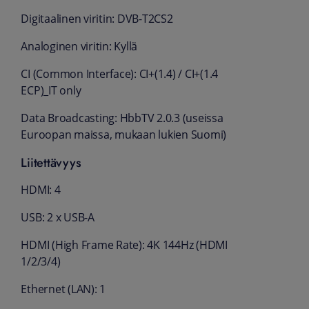
Digitaalinen viritin: DVB-T2CS2
Analoginen viritin: Kyllä
CI (Common Interface): CI+(1.4) / CI+(1.4
ECP)_IT only
Data Broadcasting: HbbTV 2.0.3 (useissa
Euroopan maissa, mukaan lukien Suomi)
Liitettävyys
HDMI: 4
USB: 2 x USB-A
HDMI (High Frame Rate): 4K 144Hz (HDMI
1/2/3/4)
Ethernet (LAN): 1