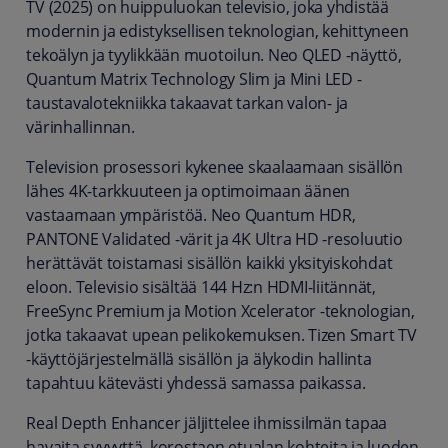
TV (2025) on huippuluokan televisio, joka yhdistää
modernin ja edistyksellisen teknologian, kehittyneen
tekoälyn ja tyylikkään muotoilun. Neo QLED -näyttö,
Quantum Matrix Technology Slim ja Mini LED -
taustavalotekniikka takaavat tarkan valon- ja
värinhallinnan.
Television prosessori kykenee skaalaamaan sisällön
lähes 4K-tarkkuuteen ja optimoimaan äänen
vastaamaan ympäristöä. Neo Quantum HDR,
PANTONE Validated -värit ja 4K Ultra HD -resoluutio
herättävät toistamasi sisällön kaikki yksityiskohdat
eloon. Televisio sisältää 144 Hz:n HDMI-liitännät,
FreeSync Premium ja Motion Xcelerator -teknologian,
jotka takaavat upean pelikokemuksen. Tizen Smart TV
-käyttöjärjestelmällä sisällön ja älykodin hallinta
tapahtuu kätevästi yhdessä samassa paikassa.
Real Depth Enhancer jäljittelee ihmissilmän tapaa
havaita syvyyttä, korostaen etualan kohteita ja luoden