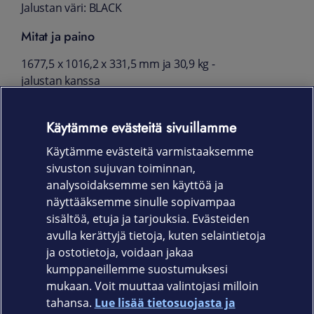
Jalustan väri: BLACK
Mitat ja paino
1677,5 x 1016,2 x 331,5 mm ja 30,9 kg -
jalustan kanssa
1677,5 x 960,7 x 26,6 mm ja 29,6 kg - ilman
Käytämme evästeitä sivuillamme
jalustaa
Käytämme evästeitä varmistaaksemme
VESA: 400 x 400
sivuston sujuvan toiminnan,
Takuu
analysoidaksemme sen käyttöä ja
näyttääksemme sinulle sopivampaa
24 kk
sisältöä, etuja ja tarjouksia. Evästeiden
avulla kerättyjä tietoja, kuten selaintietoja
ja ostotietoja, voidaan jakaa
kumppaneillemme suostumuksesi
mukaan. Voit muuttaa valintojasi milloin
tahansa.
Lue lisää tietosuojasta ja