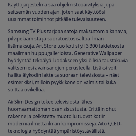
Käyttöjärjestelmä saa ohjelmistopäivityksiä jopa
seitsemän vuoden ajan, joten saat käyttöösi
uusimmat toiminnot pitkälle tulevaisuuteen.
Samsung TV Plus tarjoaa satoja maksuttomia kanavia,
pilvipelaamista ja suoratoistosisältöä ilman
lisämaksuja. Art Store tuo kotiisi yli 3 300 taideteosta
maailman huippugallerioista. Generative Wallpaper
hyödyntää tekoälyä luodakseen yksilöllisiä taustakuvia
valitsemiesi avainsanojen perusteella. Lisäksi voit
hallita älykodin laitteita suoraan televisiosta – näet
esimerkiksi, milloin pyykkikone on valmis tai kuka
soittaa ovikelloa.
AirSlim Design tekee televisiosta lähes
huomaamattoman osan sisustusta. Erittäin ohut
rakenne ja pelkistetty muotoilu tuovat kotiin
modernia ilmettä ilman kompromisseja. Aito QLED-
teknologia hyödyntää ympäristöystävällistä,