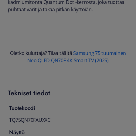
kadmiumitonta Quantum Dot -kerrosta, joka tuottaa
puhtaat värit ja takaa pitkän käyttöiän.
Oletko kuluttaja? Tilaa täältä
Samsung 75 tuumainen
Neo QLED QN70F 4K Smart TV (2025)
Tekniset tiedot
Tuotekoodi
TQ75QN70FAUXXC
Näyttö