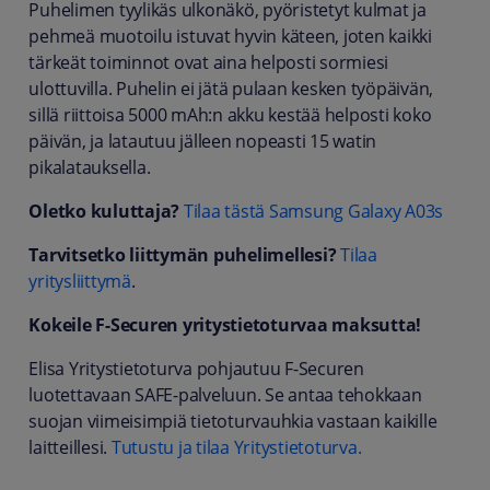
Puhelimen tyylikäs ulkonäkö, pyöristetyt kulmat ja
pehmeä muotoilu istuvat hyvin käteen, joten kaikki
tärkeät toiminnot ovat aina helposti sormiesi
ulottuvilla. Puhelin ei jätä pulaan kesken työpäivän,
sillä riittoisa 5000 mAh:n akku kestää helposti koko
päivän, ja latautuu jälleen nopeasti 15 watin
pikalatauksella.
Oletko kuluttaja?
Tilaa tästä Samsung Galaxy A03s
Tarvitsetko liittymän puhelimellesi?
Tilaa
yritysliittymä
.
Kokeile F-Securen yritystietoturvaa maksutta!
Elisa Yritystietoturva pohjautuu F-Securen
luotettavaan SAFE-palveluun. Se antaa tehokkaan
suojan viimeisimpiä tietoturvauhkia vastaan kaikille
laitteillesi.
Tutustu ja tilaa Yritystietoturva.