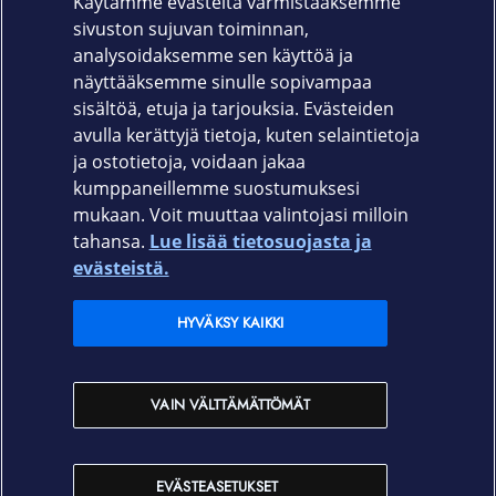
Käytämme evästeitä varmistaaksemme
198 g
sivuston sujuvan toiminnan,
Takuu
analysoidaksemme sen käyttöä ja
näyttääksemme sinulle sopivampaa
24 kk
sisältöä, etuja ja tarjouksia. Evästeiden
avulla kerättyjä tietoja, kuten selaintietoja
ja ostotietoja, voidaan jakaa
kumppaneillemme suostumuksesi
mukaan. Voit muuttaa valintojasi milloin
tahansa.
Lue lisää tietosuojasta ja
Elisa.fi
evästeistä.
Elisa Oyj
HYVÄKSY KAIKKI
Elisan myymälät
VAIN VÄLTTÄMÄTTÖMÄT
Yhteystiedot
EVÄSTEASETUKSET