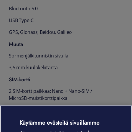
Bluetooth 5.0
USB Type-C
GPS, Glonass, Beidou, Galileo
Muuta
Sormenjälkitunnistin sivulla
3,5 mm kuulokeliitäntä
SIM-kortti
2 SIM-korttipaikkaa: Nano + Nano-SIM /
MicroSD-muistikorttipaikka
Mitat
Käytämme evästeitä sivuillamme
166,5 x 75,9 x 9,2 mm